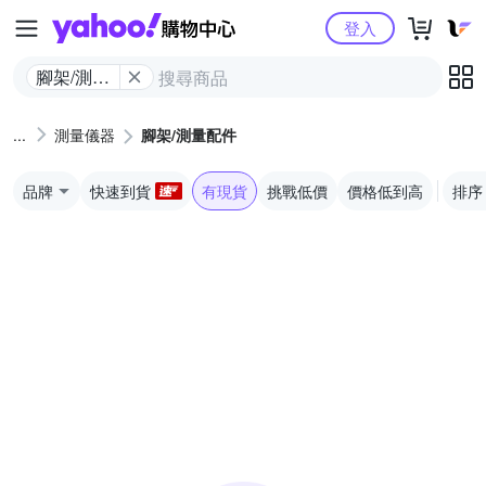
Yahoo購物中心
登入
腳架/測量
配件
測量儀器
腳架/測量配件
品牌
快速到貨
有現貨
挑戰低價
價格低到高
排序