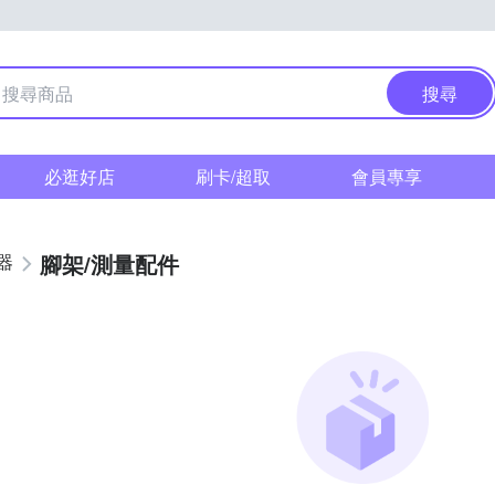
搜尋
必逛好店
刷卡/超取
會員專享
腳架/測量配件
器