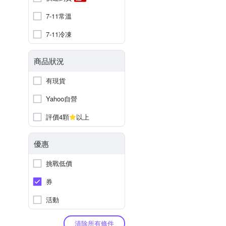
7-11常溫
7-11冷凍
商品狀況
有現貨
Yahoo自營
評價4顆
以上
優惠
挑戰低價
券
活動
清除所有條件