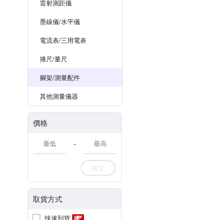
雷射測距儀
墨線儀/水平儀
電流表/三用電表
捲尺/量尺
腳架/測量配件
其他測量儀器
價格
-
確定
取貨方式
快速到貨