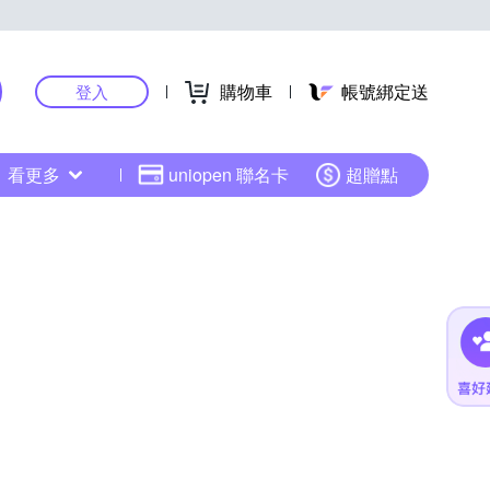
購物車
帳號綁定送
登入
看更多
uniopen 聯名卡
超贈點