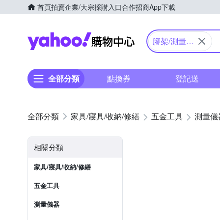
首頁
拍賣
企業/大宗採購入口
合作招商
App下載
Yahoo購物中心
腳架/測量配
件
全部分類
點換券
登記送
家具/寢具/收納/修繕
五金工具
測量儀
相關分類
家具/寢具/收納/修繕
五金工具
測量儀器