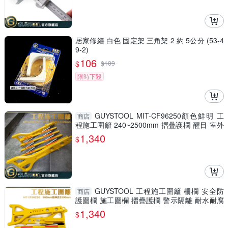
居家修繕 白色 固定架 三角架 2 約 5公分 (53-4
9-2)
106
$
$
109
限時下殺
GUYSTOOL MIT-CF96250顏色鮮明 工
商店
程施工圍籬 240~2500mm 摺疊護欄 醒目 室外
裝修 安全防護圍欄
1,340
$
GUYSTOOL 工程施工圍籬 柵欄 安全防
商店
護圍欄 施工圍欄 摺疊護欄 警示隔離 耐水耐腐
MIT-CF96250
1,340
$