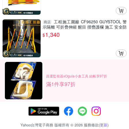
工程施工圍籬 CF96250 GUYSTOOL 警
商店
示隔離 可折疊伸縮 醒目 摺疊護欄 施工 安全防
護圍欄 室內裝潢
1,340
$
昌運監視器xOgula小倉工具 結帳享97折
滿1件享97折
Yahoo台灣電子商務 版權所有 © 2026 服務條款(
更新
)