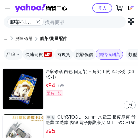
Yahoo購物中心
登入
腳架/測量
配件
測量儀器
腳架/測量配件
品牌
快速到貨
有現貨
挑戰低價
價格低到高
類型
居家修繕 白色 固定架 三角架 1 約 2.5公分 (53-
49-1)
94
$
$
96
限時下殺
GUYSTOOL 150mm 水電工 長度厚度 營
商店
造業 製造業 內徑 電子數顯卡尺 MIT-DVC-S150
P 防潑水 廠房
95
$