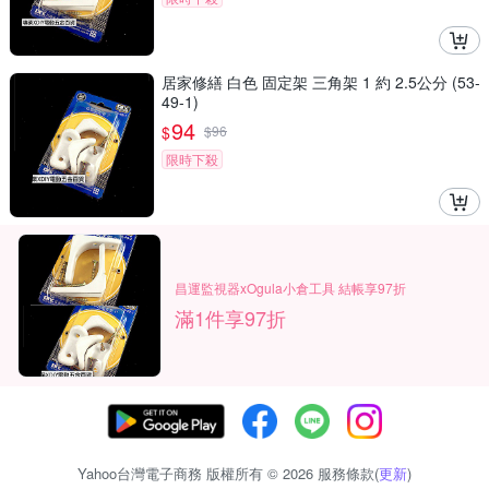
居家修繕 白色 固定架 三角架 1 約 2.5公分 (53-
49-1)
94
$
$
96
限時下殺
昌運監視器xOgula小倉工具 結帳享97折
滿1件享97折
Yahoo台灣電子商務 版權所有 © 2026 服務條款(
更新
)