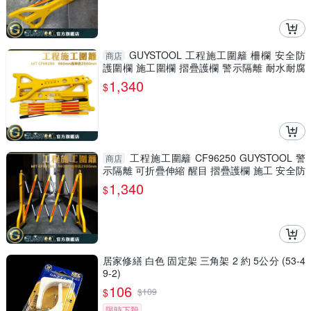
GUYSTOOL 工程施工圍籬 柵欄 安全防
商店
護圍欄 施工圍欄 摺疊護欄 警示隔離 耐水耐腐
MIT-CF96250
1,340
$
工程施工圍籬 CF96250 GUYSTOOL 警
商店
示隔離 可折疊伸縮 醒目 摺疊護欄 施工 安全防
護圍欄 室內裝潢
1,340
$
居家修繕 白色 固定架 三角架 2 約 5公分 (53-4
9-2)
106
$
$
109
限時下殺