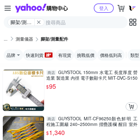
Yahoo購物中心
登入
腳架/測量
配件
測量儀器
腳架/測量配件
品牌
快速到貨
有現貨
挑戰低價
價格低到高
類型
GUYSTOOL 150mm 水電工 長度厚度 營
商店
造業 製造業 內徑 電子數顯卡尺 MIT-DVC-S150
P 防潑水 廠房
95
$
GUYSTOOL MIT-CF96250顏色鮮明 工
商店
程施工圍籬 240~2500mm 摺疊護欄 醒目 室外
裝修 安全防護圍欄
1,340
$