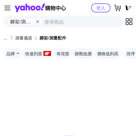
Yahoo購物中心
登入
腳架/測量
配件
測量儀器
腳架/測量配件
品牌
快速到貨
有現貨
挑戰低價
價格低到高
排序