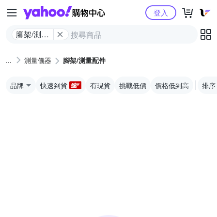
Yahoo購物中心
登入
腳架/測量
配件
測量儀器
腳架/測量配件
品牌
快速到貨
有現貨
挑戰低價
價格低到高
排序