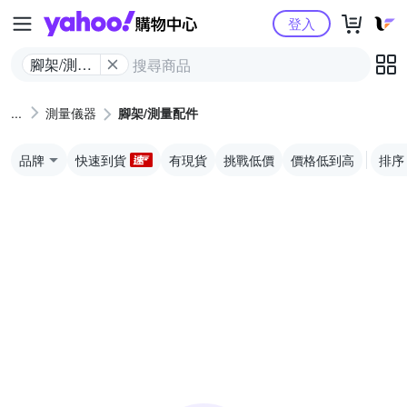
Yahoo購物中心
登入
腳架/測量
配件
測量儀器
腳架/測量配件
品牌
快速到貨
有現貨
挑戰低價
價格低到高
排序