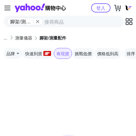
Yahoo購物中心
登入
腳架/測量
配件
測量儀器
腳架/測量配件
品牌
快速到貨
有現貨
挑戰低價
價格低到高
排序