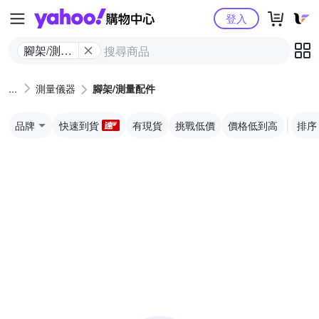
Yahoo購物中心
登入
腳架/測量
配件
測量儀器
腳架/測量配件
品牌
快速到貨
有現貨
挑戰低價
價格低到高
排序