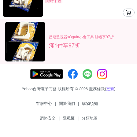
限時下殺
昌運監視器xOgula小倉工具 結帳享97折
滿1件享97折
Yahoo台灣電子商務 版權所有 © 2026 服務條款(
更新
)
客服中心
|
關於我們
|
購物須知
網路安全
|
隱私權
|
分類地圖