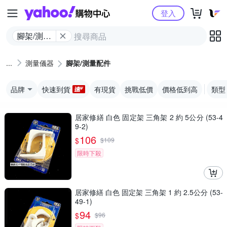
Yahoo購物中心
登入
腳架/測量
配件
測量儀器
腳架/測量配件
品牌
快速到貨
有現貨
挑戰低價
價格低到高
類型
居家修繕 白色 固定架 三角架 2 約 5公分 (53-4
9-2)
106
$
$
109
限時下殺
居家修繕 白色 固定架 三角架 1 約 2.5公分 (53-
49-1)
94
$
$
96