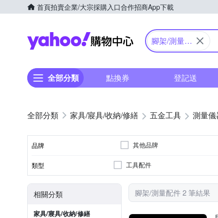
首頁
拍賣
企業/大宗採購入口
合作招商
App下載
Yahoo購物中心
腳架/測量配
件
全部分類
點換券
登記送
家具/寢具/收納/修繕
五金工具
測量儀
其他品牌
品牌
工具配件
類型
品牌名稱
腳架/測量配件 2 筆結果
相關分類
家具/寢具/收納/修繕