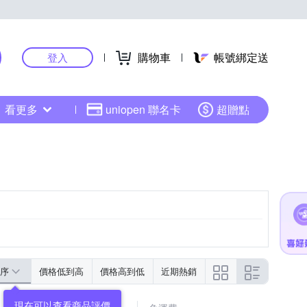
購物車
帳號綁定送
登入
看更多
uniopen 聯名卡
超贈點
序
價格低到高
價格高到低
近期熱銷
現在可以查看商品評價