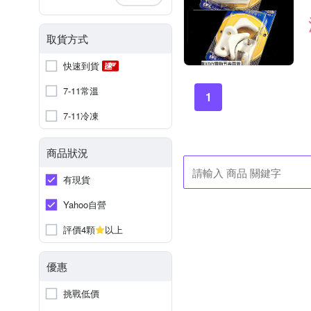
取貨方式
快速到貨
7-11常溫
1
7-11冷凍
商品狀況
有現貨
Yahoo自營
評價4顆
以上
優惠
挑戰低價