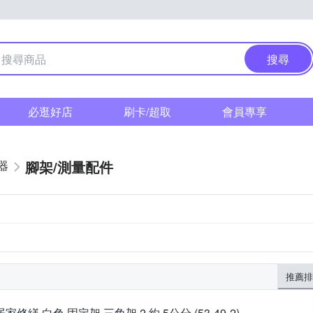
搜尋
必逛好店
刷卡/超取
會員專享
腳架/測量配件
器
推薦排
居家修繕 白色 固定架 三角架 2 約 5公分 (53-49-2)