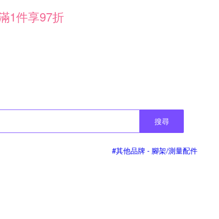
滿1件享97折
搜尋
#其他品牌 - 腳架/測量配件