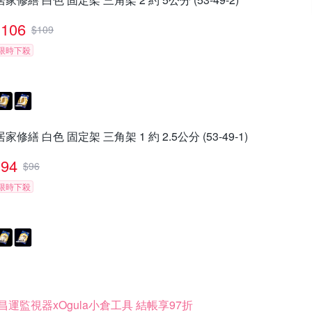
106
$
109
限時下殺
居家修繕 白色 固定架 三角架 1 約 2.5公分 (53-49-1)
94
$
96
限時下殺
昌運監視器xOgula小倉工具 結帳享97折