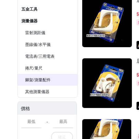
五金工具
$
測量儀器
雷射測距儀
墨線儀/水平儀
電流表/三用電表
捲尺/量尺
$
腳架/測量配件
其他測量儀器
價格
-
確定