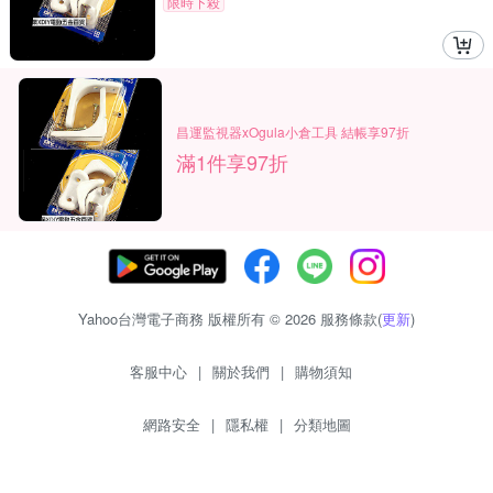
限時下殺
昌運監視器xOgula小倉工具 結帳享97折
滿1件享97折
Yahoo台灣電子商務 版權所有 © 2026 服務條款(
更新
)
客服中心
|
關於我們
|
購物須知
網路安全
|
隱私權
|
分類地圖