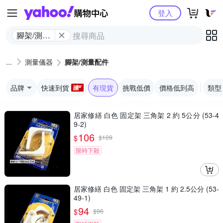
Yahoo購物中心
登入
腳架/測量
配件
測量儀器
腳架/測量配件
品牌
快速到貨
有現貨
挑戰低價
價格低到高
類型
居家修繕 白色 固定架 三角架 2 約 5公分 (53-4
9-2)
106
$
$
109
限時下殺
居家修繕 白色 固定架 三角架 1 約 2.5公分 (53-
49-1)
94
$
$
96