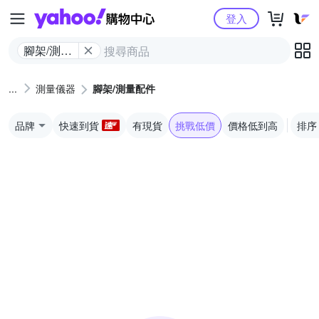
Yahoo購物中心
登入
腳架/測量
配件
測量儀器
腳架/測量配件
品牌
快速到貨
有現貨
挑戰低價
價格低到高
排序