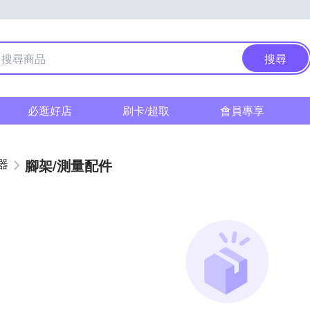
搜尋
必逛好店
刷卡/超取
會員專享
腳架/測量配件
器