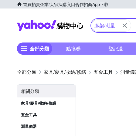
首頁
拍賣
企業/大宗採購入口
合作招商
App下載
Yahoo購物中心
腳架/測量配
件
全部分類
點換券
登記送
家具/寢具/收納/修繕
五金工具
測量儀
相關分類
家具/寢具/收納/修繕
五金工具
測量儀器