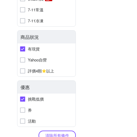
7-11常溫
7-11冷凍
商品狀況
有現貨
Yahoo自營
評價4顆
以上
優惠
挑戰低價
券
活動
清除所有條件