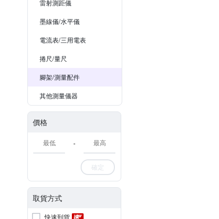
雷射測距儀
墨線儀/水平儀
電流表/三用電表
捲尺/量尺
腳架/測量配件
其他測量儀器
價格
-
確定
取貨方式
快速到貨