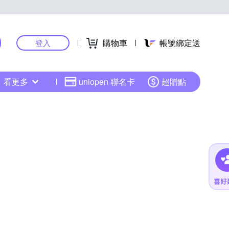
購物車
帳號綁定送
登入
看更多
uniopen 聯名卡
超贈點