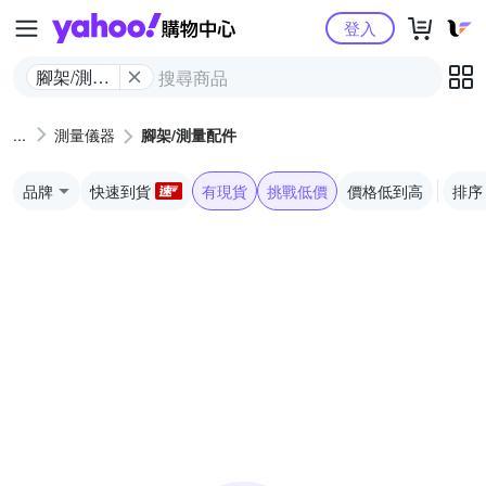
Yahoo購物中心
登入
腳架/測量
配件
測量儀器
腳架/測量配件
品牌
快速到貨
有現貨
挑戰低價
價格低到高
排序