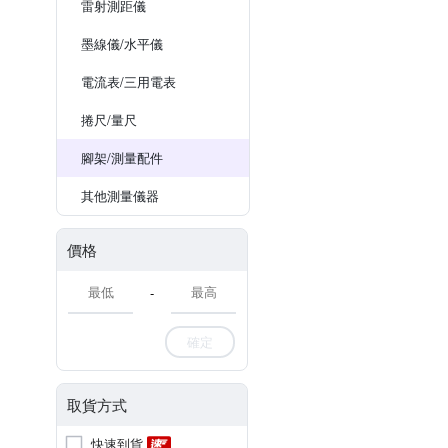
雷射測距儀
墨線儀/水平儀
電流表/三用電表
捲尺/量尺
腳架/測量配件
其他測量儀器
價格
-
確定
取貨方式
快速到貨