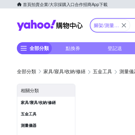
首頁
拍賣
企業/大宗採購入口
合作招商
App下載
Yahoo購物中心
腳架/測量配
件
全部分類
點換券
登記送
家具/寢具/收納/修繕
五金工具
測量儀
相關分類
家具/寢具/收納/修繕
五金工具
測量儀器