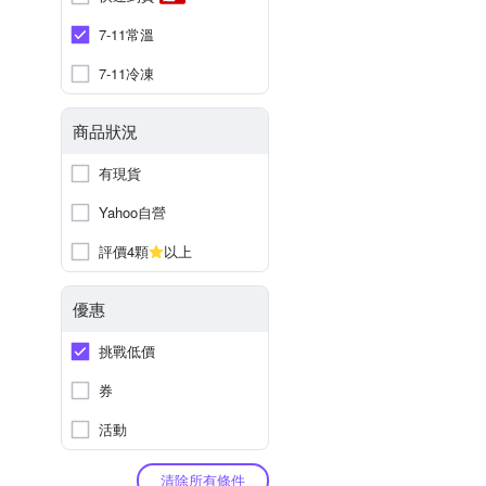
7-11常溫
7-11冷凍
商品狀況
有現貨
Yahoo自營
評價4顆
以上
優惠
挑戰低價
券
活動
清除所有條件