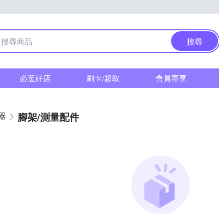
搜尋
必逛好店
刷卡/超取
會員專享
腳架/測量配件
器