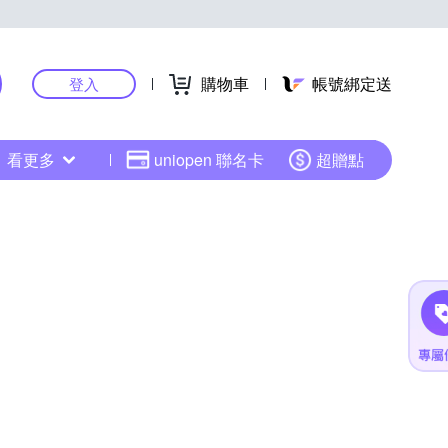
購物車
帳號綁定送
登入
看更多
uniopen 聯名卡
超贈點