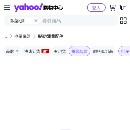
Yahoo購物中心
登入
腳架/測量
配件
測量儀器
腳架/測量配件
品牌
快速到貨
有現貨
挑戰低價
價格低到高
排序