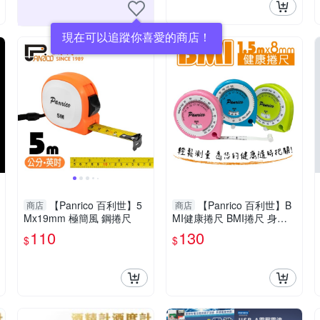
現在可以追蹤你喜愛的商店！
【Panrico 百利世】5
【Panrico 百利世】B
商店
商店
Mx19mm 極簡風 鋼捲尺
MI健康捲尺 BMI捲尺 身體
質量指數 健康尺 量尺 腰圍
110
130
$
$
尺 胸圍尺