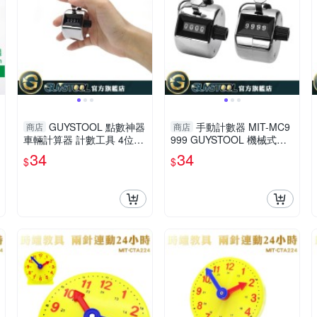
GUYSTOOL 點數神器
手動計數器 MIT-MC9
商店
商店
車輛計算器 計數工具 4位數
999 GUYSTOOL 機械式計
計數 精準計數 客流量點數
數器 人流計數 客流量點數
34
34
$
$
機械式計數器 MIT-MC9999
器 計數器 數量計算 手握數
客器