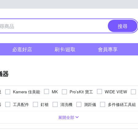
搜尋
必逛好店
刷卡/超取
會員專享
儀器
恩
Kamera 佳美能
Pro’sKit 寶工
MK
WIDE VIEW
器
工具配件
釘槍
清洗機
測距儀
多件修繕工具組
展開全部