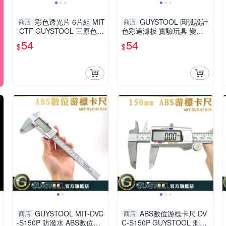
彩色透光片 6片組 MIT
GUYSTOOL 圓弧設計
商店
商店
-CTF GUYSTOOL 三原色教
色彩過濾板 實驗玩具 變色
具 色彩過濾板 顏色疊加 變
卡 顏色疊加 三原色教具 MI
54
54
$
$
色卡
T-CTF 防滑紋理
GUYSTOOL MIT-DVC
ABS數位游標卡尺 DV
商店
商店
-S150P 防潑水 ABS數位游
C-S150P GUYSTOOL 測深