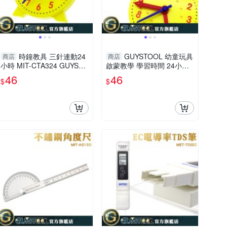
時鐘教具 三針連動24
GUYSTOOL 幼童玩具
商店
商店
小時 MIT-CTA324 GUYSTO
啟蒙教學 學習時間 24小時
OL 幼教玩具 鐘錶模型 時鐘
時針分針秒針 鐘錶模型 早
46
46
$
$
教學
教 認識時間 時鐘模型