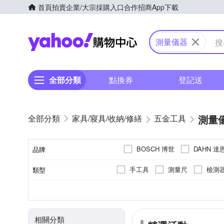
首頁
拍賣
企業/大宗採購入口
合作招商
App下載
Yahoo購物中心
測量儀器
全部分類
點換券
登記送
測量
家具/寢具/收納/修繕
五金工具
BOSCH 博世
DAHN 達
品牌
手工具
測量尺
檢測
類型
品牌名稱
塑膠
無
檯燈
其他材質
材質
顏色
出廠燈泡
類別
相關分類