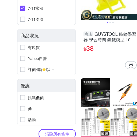
7-11常溫
7-11冷凍
GUYSTOOL 時鐘學習
商店
商品狀況
器 學習時間 鐘錶模型 10X1
0公分 教學時鐘 時鐘模型 幼
38
有現貨
$
教 時間觀念 教材
Yahoo自營
評價4顆
以上
優惠
挑戰低價
券
活動
清除所有條件