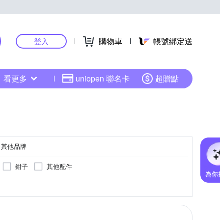
購物車
帳號綁定送
登入
看更多
uniopen 聯名卡
超贈點
其他品牌
鉗子
其他配件