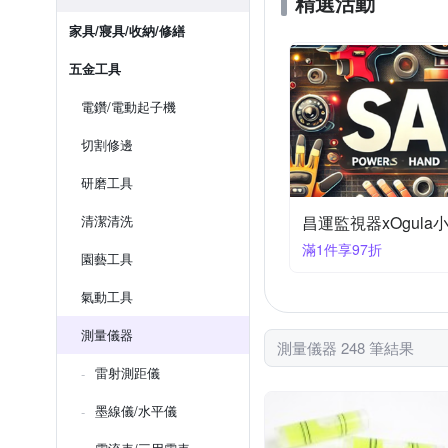
精選活動
家具/寢具/收納/修繕
五金工具
電鑽/電動起子機
切割修邊
研磨工具
清潔清洗
昌運監視器xOgula
滿1件享97折
園藝工具
氣動工具
測量儀器
測量儀器 248 筆結果
雷射測距儀
墨線儀/水平儀