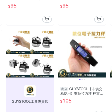
標卡尺 製造業 外徑 長度厚
度長度厚度 外徑 游標卡尺
95
95
$
$
度 電子業 游標卡尺 測深度
高強度ABS材質 廠房 防潑
水
GUYSTOOL【非供交
商店
易使用】數位拉力秤 秤重量
手拉秤 吊秤 快速秤重 小型
105
$
GUYSTOOL工具專賣店
重量秤 生活小物RH50A