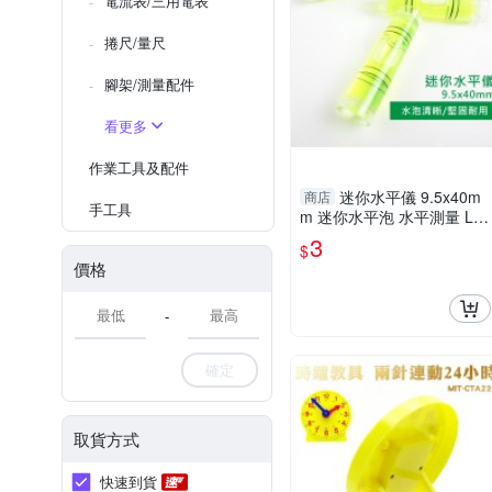
電流表/三用電表
捲尺/量尺
腳架/測量配件
看更多
作業工具及配件
迷你水平儀 9.5x40m
商店
手工具
m 迷你水平泡 水平測量 Lox
in
3
$
價格
-
確定
取貨方式
快速到貨