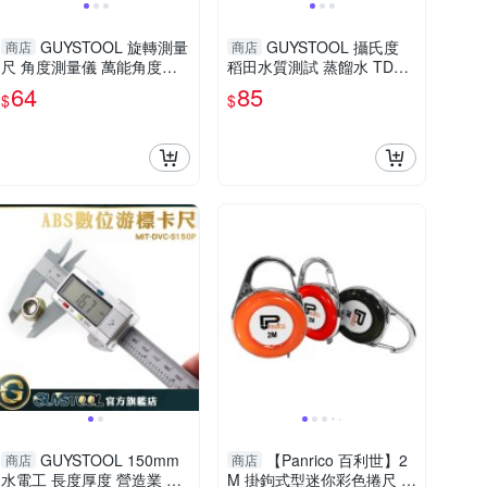
GUYSTOOL 旋轉測量
GUYSTOOL 攝氏度
商店
商店
尺 角度測量儀 萬能角度尺
稻田水質測試 蒸餾水 TDS
簡易量角器 分度規 半圓尺
值 附保護儀器 附贈皮套 TD
64
85
$
$
AG150 分度尺 量角尺
S水質檢測筆 MET-TDSEC
GUYSTOOL 150mm
【Panrico 百利世】2
商店
商店
水電工 長度厚度 營造業 製
M 掛鉤式型迷你彩色捲尺 掛