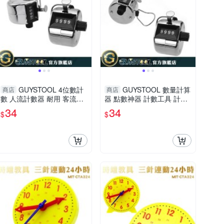
GUYSTOOL 4位數計
GUYSTOOL 數量計算
商店
商店
數 人流計數器 耐用 客流量
器 點數神器 計數工具 計數
點數 機械式計數器 MC9999
器 4位數計數 精準計數 人流
34
34
$
$
手握數客器 人數管控
計數器 耐用