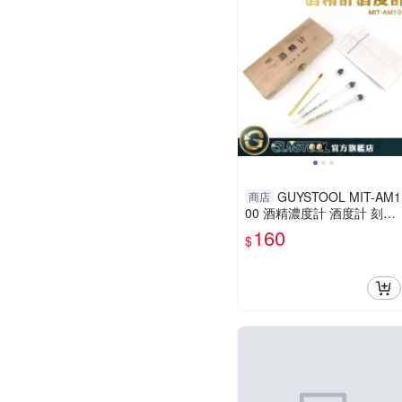
GUYSTOOL MIT-AM1
商店
00 酒精濃度計 酒度計 刻度
清晰 酒度表 酒精測試儀 工
160
$
業 酒溫度計