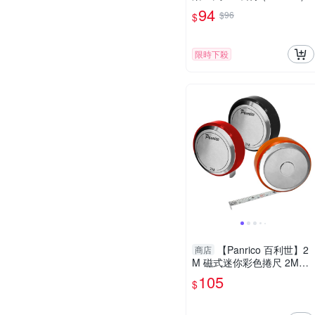
94
$96
$
限時下殺
【Panrico 百利世】2
商店
M 磁式迷你彩色捲尺 2M磁
式迷你彩色便攜尺
105
$