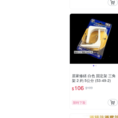
居家修繕 白色 固定架 三角
架 2 約 5公分 (53-49-2)
106
$109
$
限時下殺