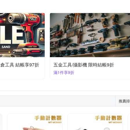
小倉工具 結帳享97折
五金工具/攝影機 限時結帳9折
滿1件享9折
推薦排