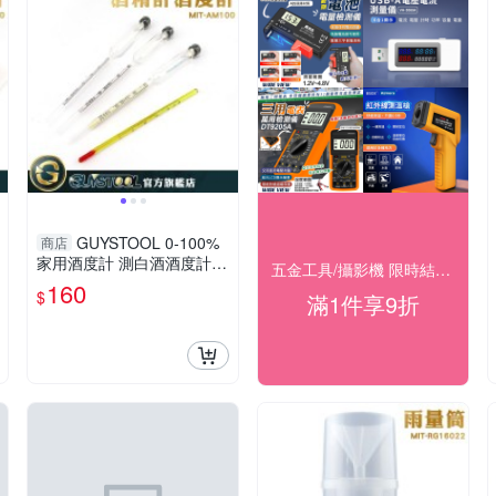
GUYSTOOL 0-100%
商店
家用酒度計 測白酒酒度計
五金工具/攝影機 限時結帳9折
酒度表 酒精含量 酒精計 AM
160
$
滿1件享9折
100 工業 酒精濃度計酒溫度
計