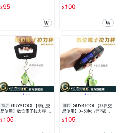
造業 內徑 電子數顯卡尺 MI
勾型迷你彩色便攜尺
95
100
$
$
T-DVC-S150P 防潑水 廠房
GUYSTOOL【非供交
GUYSTOOL【非供交
商店
商店
易使用】數位電子拉力秤 吊
易使用】0~50kg 行李磅 行
秤 行李磅 小型吊勾秤 手握
李秤 手握吊秤 小型吊勾秤
105
105
$
$
吊秤 戶外採收MET-RH50A
吊秤 MET-RH50A 耐用電子
秤