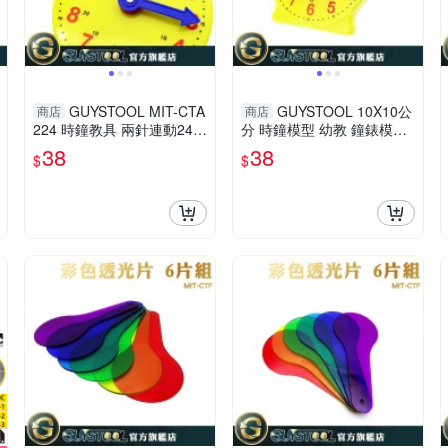
GUYSTOOL MIT-CTA
GUYSTOOL 10X10公
商店
商店
224 時鐘教具 兩針連動24小
分 時鐘模型 幼教 鐘錶模型
時 教學時鐘 鐘錶模型 學習
教學時鐘 時鐘玩具 MIT-CT
38
38
$
$
時間 2針連動 時鐘模型
A224 2針連動 教材