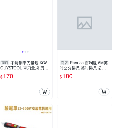
不鏽鋼車刀量規 KG8
Panrico 百利世 8M英
商店
商店
GUYSTOOL 車刀量規 刃部
吋公分捲尺 英吋捲尺 公分
量規 車刀角度板 多功能測
捲尺 伸縮尺 量尺 雙煞車鋼
170
180
$
$
量規 螺紋量規
捲尺