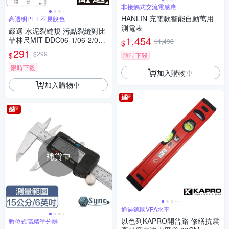
非接觸式交流電感應
HANLIN 充電款智能自動萬用
高透明PET 不易脫色
測電表
嚴選 水泥裂縫規 污點裂縫對比
1,454
菲林尺MIT-DDC06-1/06-2/06-
$1,498
$
3三入
291
$299
$
限時下殺
限時下殺
加入購物車
加入購物車
補貨中
通過德國VPA水平
以色列KAPRO開普路 修繕抗震
數位式高精準分辨