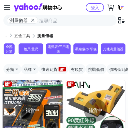
Yahoo購物中心
登入
測量儀器
五金工具
測量儀器
全部
電流表/三用電
捲尺/量尺
墨線儀/水平儀
其他測量儀器
分類
表
分類
品牌
快速到貨
有現貨
挑戰低價
價格低到
補貨中
補貨中