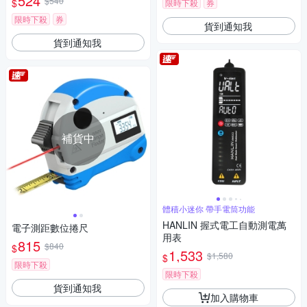
524
$540
$
限時下殺
券
限時下殺
券
貨到通知我
貨到通知我
補貨中
體積小迷你 帶手電筒功能
HANLIN 握式電工自動測電萬
電子測距數位捲尺
用表
815
$840
$
1,533
$1,580
$
限時下殺
限時下殺
貨到通知我
加入購物車