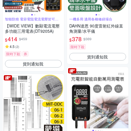
智能防燒 電容電阻電流電壓皆可測
一機多用 適用各種修繕場合
量
【WIDE VIEW】數顯電流電壓
DAHN達恩 90度雷射紅外線直
多功能三用電表(DT9205A)
角測量/水平儀
414
378
$459
$389
$
$
4.5
(
2
)
限時下殺
限時下殺
券
貨到通知我
貨到通知我