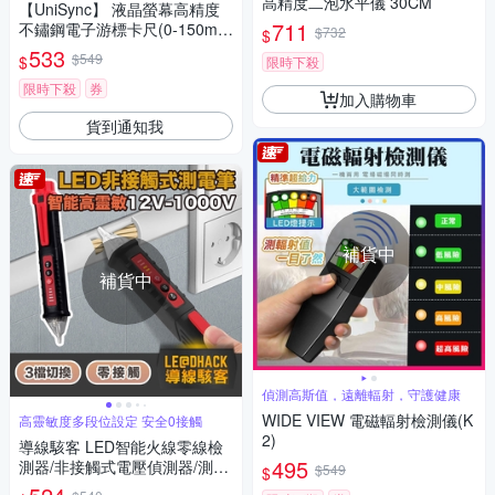
高精度二泡水平儀 30CM
【UniSync】 液晶螢幕高精度
711
不鏽鋼電子游標卡尺(0-150m
$732
$
m)
533
$549
$
限時下殺
限時下殺
券
加入購物車
貨到通知我
補貨中
補貨中
偵測高斯值，遠離輻射，守護健康
WIDE VIEW 電磁輻射檢測儀(K
高靈敏度多段位設定 安全0接觸
2)
導線駭客 LED智能火線零線檢
495
測器/非接觸式電壓偵測器/測電
$549
$
筆