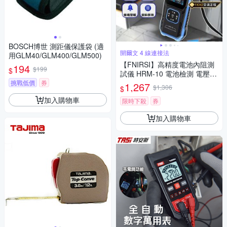
BOSCH博世 測距儀保護袋 (適
開爾文 4 線連接法
用GLM40/GLM400/GLM500)
【FNIRSI】高精度電池內阻測
194
$199
$
試儀 HRM-10 電池檢測 電壓
電池健康 開爾文 真四線 汽車電
挑戰低價
券
1,267
$1,306
$
瓶 鋰電池 鉛酸電池
加入購物車
限時下殺
券
加入購物車