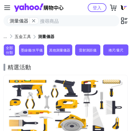
Yahoo購物中心
登入
測量儀器
五金工具
測量儀器
全部
墨線儀/水平儀
其他測量儀器
雷射測距儀
捲尺/量尺
分類
精選活動