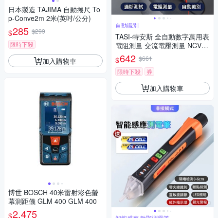
日本製造 TAJIMA 自動捲尺 To
p-Conve2m 2米(英吋/公分)
自動識別
285
$299
$
TASI-特安斯 全自動數字萬用表
限時下殺
電阻測量 交流電壓測量 NCV非
接觸感應 三用電表 電流表 測量
642
$661
$
加入購物車
工具
限時下殺
券
加入購物車
博世 BOSCH 40米雷射彩色螢
幕測距儀 GLM 400 GLM 400
2,475
$
智能感應 數顯測電筆