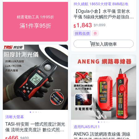
持久續航 18650大锂電 8MM貼地
【Ogula小倉】水平儀 雷射水
平儀 5線綠光觸控戶外超強自動
精選電動工具 1件95折
調平 藍光雷射水平儀打斜線
1,843
滿1件享95折
$1,899
$
（保固兩年 售後無憂）
挑戰低價
券
加入購物車
清晰大螢幕
TASI-特安斯 一體式照度計測光
適用RJ45/RJ11
儀 流明光度亮度計 數位式照度
ANENG 訊號網路查線儀 測線
計
466
$480
$