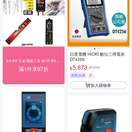
日置電機 HIOKI 數位三用電表
DT4256
8/3-8/9 五金/電動工具 滿1件享97折！
5,873
$6,054
滿1件享97折
$
挑戰低價
券
加入購物車