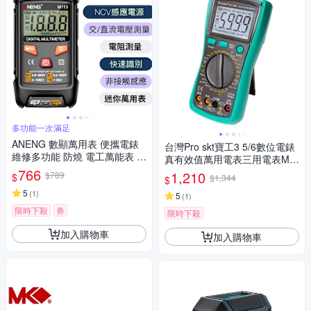
多功能一次滿足
ANENG 數顯萬用表 便攜電錶
台灣Pro skt寶工3 5/6數位電錶
維修多功能 防燒 電工萬能表 數
真有效值萬用電表三用電表MT-
顯 萬用數字表 自動電表 DIY必
766
1280附探針(具線晶體測試,量
1,210
$789
$
$1,344
$
備
測交流電壓電容電阻溫度)公司
5
(
1
)
貨,享一年保固
5
(
1
)
限時下殺
券
限時下殺
加入購物車
加入購物車