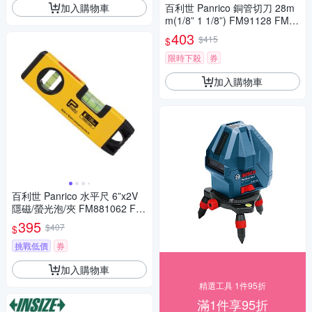
加入購物車
百利世 Panrico 銅管切刀 28m
m(1/8” 1 1/8”) FM91128 FM91
128
403
$415
$
限時下殺
券
加入購物車
百利世 Panrico 水平尺 6”x2V
隱磁/螢光泡/夾 FM881062 FM
881062
395
$407
$
挑戰低價
券
加入購物車
精選工具 1件95折
滿1件享95折