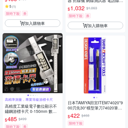
器 對線儀 網線測試器 電話線測
試 電力線尋線 電纜偵測 工具
5
1,032
(
1
)
$1,063
$
尋線器
限時下殺
券
限時下殺
券
加入購物車
加入購物車
高精準測量，專業等級游標卡尺
日本TAMIYA田宮ITEM74020*9
高精度工業級電子數位顯示不
00刃先30°模型筆刀74020筆刀
鏽鋼游標卡尺 0-150mm 數位
含30枚刀片
422
$468
$
數顯游標尺 測量尺 遊標 內外徑
485
$499
$
測量器
限時下殺
限時下殺
券