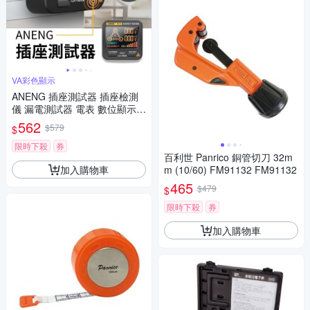
VA彩色顯示
ANENG 插座測試器 插座檢測
儀 漏電測試器 電表 數位顯示
工具
562
$579
$
限時下殺
券
百利世 Panrico 銅管切刀 32m
加入購物車
m (10/60) FM91132 FM91132
465
$479
$
限時下殺
券
加入購物車