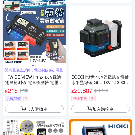
讓測量儀告訴你，電池剩餘多少電量
【WIDE VIEW】1.2-4.8V電池
BOSCH博世 18V鋰電綠光雷射
電量檢測儀(電量檢測器 電壓測
水平墨線儀 GLL 18V-120-33 C
量器 電池電壓 測電儀/BT-168P
G
216
20,807
$239
$21,450
$
$
RO)
挑戰低價
券
限時下殺
券
加入購物車
加入購物車