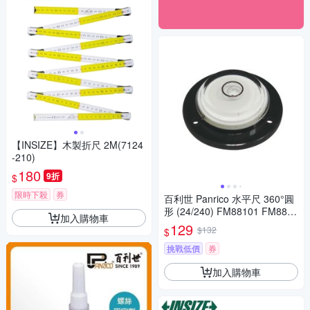
【INSIZE】木製折尺 2M(7124
-210)
180
9折
$
限時下殺
券
百利世 Panrico 水平尺 360°圓
形 (24/240) FM88101 FM8810
加入購物車
1
129
$132
$
挑戰低價
券
加入購物車