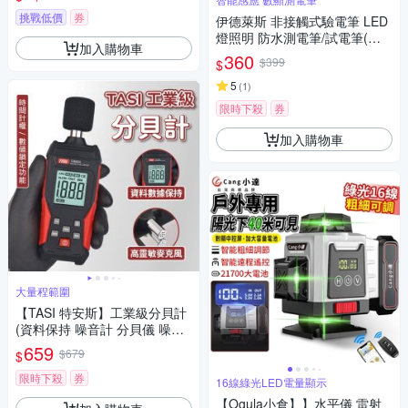
挑戰低價
券
伊德萊斯 非接觸式驗電筆 LED
燈照明 防水測電筆/試電筆(電
加入購物車
流檢測 火線檢測 電壓偵測器 驗
360
$399
$
電器)
5
(
1
)
限時下殺
券
加入購物車
大量程範圍
【TASI 特安斯】工業級分貝計
(資料保持 噪音計 分貝儀 噪音
測量器 分貝測試 音量測試 環境
659
$679
$
音量計 工業級)
限時下殺
券
16線綠光LED電量顯示
【Ogula小倉】】水平儀 雷射