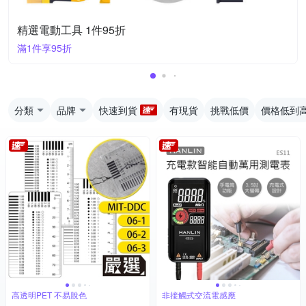
精選電動工具 1件95折
滿1件享95折
分類
品牌
快速到貨
有現貨
挑戰低價
價格低到
高透明PET 不易脫色
非接觸式交流電感應