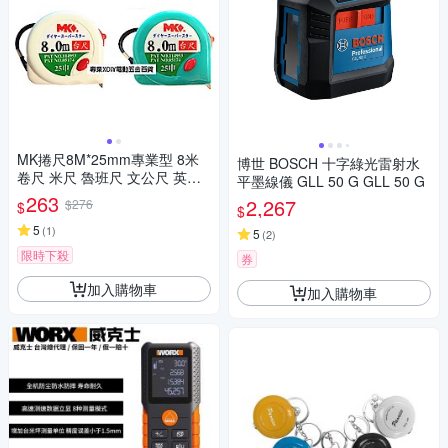
MK捲尺8M*25mm專業型 8米
博世 BOSCH 十字綠光雷射水
卷尺 米尺 魯班尺 文公尺 英呎
平墨線儀 GLL 50 G GLL 50 G
量尺
263
2,267
$276
$
$
5
(
1
)
5
(
2
)
限時下殺
券
加入購物車
加入購物車