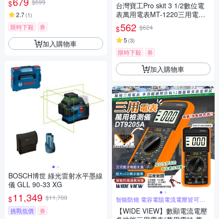
679
$699
$
台灣寶工Pro skit 3 1/2數位電
表萬用電表MT-1220三用電錶
2.7
(
1
)
(自動歸零;防雜訊干擾;可量交
562
限時下殺
券
$624
$
流直流電壓2mA電流電阻電晶
體二極體NCV;雙保險絲;全檔位
5
(
3
)
加入購物車
保護)
限時下殺
券
加入購物車
BOSCH博世 綠光雷射水平墨線
儀 GLL 90-33 XG
11,349
$11,700
$
智能防燒 電容電阻電流電壓皆可測
量
【WIDE VIEW】數顯電流電壓
挑戰低價
券