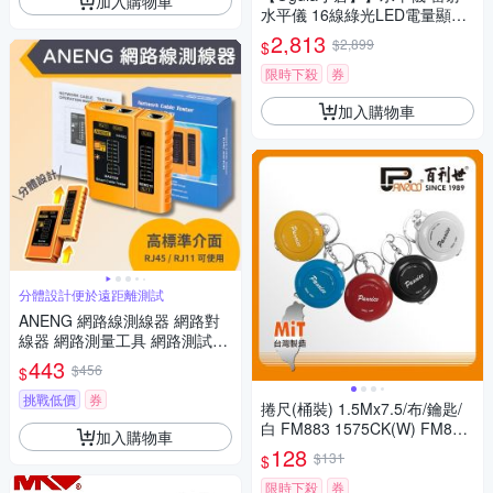
加入購物車
水平儀 16線綠光LED電量顯示
自動調平/可打斜線 貼墻貼地儀
2,813
$2,899
$
高精度強光（保固兩年 售後無
憂）
限時下殺
券
加入購物車
分體設計便於遠距離測試
ANENG 網路線測線器 網路對
線器 網路測量工具 網路測試儀
可調測量
443
$456
$
挑戰低價
券
捲尺(桶裝) 1.5Mx7.5/布/鑰匙/
白 FM883 1575CK(W) FM883
加入購物車
-1575CK(W)
128
$131
$
限時下殺
券