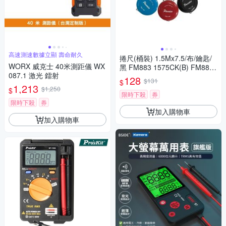
高速測速數據立顯 壽命耐久
捲尺(桶裝) 1.5Mx7.5/布/鑰匙/
WORX 威克士 40米測距儀 WX
黑 FM883 1575CK(B) FM883-
087.1 激光 鐳射
1575CK(B)
128
$131
$
1,213
$1,250
$
限時下殺
券
限時下殺
券
加入購物車
加入購物車