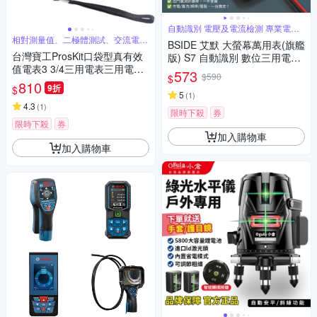
自動識別 電壓及電流檢測 專業電工
首選
相對測量值、二極體測試、交流電壓
BSIDE 艾默 大螢幕萬用表(旗艦
真有效
台灣寶工ProsKit口袋型真有效
版) S7 自動識別 數位三用電表
值電表3 3/4三用電表三用電錶
手持電表 電工神器 USB充電萬
573
$590
$
MT-1506(過壓保護,附探針;台
用表 非接觸測電壓 火線辨識 居
810
9折
$
灣公司貨,享1年保固)迷你電表
家水電維修工具
5
(
1
)
攜帶型電錶 量交流電壓二極體
4.3
(
1
)
限時下殺
券
電阻電容
限時下殺
券
加入購物車
加入購物車