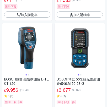
$
$
限時下殺
限時下殺
加入購物車
加入購物車
BOSCH博世 牆體探測儀 D-TE
BOSCH博世 50米綠光雷射測
CT 120
距儀GLM 50-23 G
9,956
3,677
$10,480
$3,870
$
$
5
5
(
1
)
(
2
)
限時下殺
券
限時下殺
券