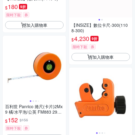
180
9折
$
限時下殺
券
加入購物車
【INSIZE】數位卡尺-300(110
8-300)
4,230
9折
$
限時下殺
券
加入購物車
百利世 Panrico 捲尺(卡片)2Mx
9 橘/水平泡/公英 FM883 293L
C FM883-293LC
152
$156
$
限時下殺
券