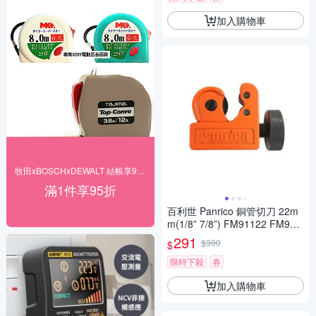
加入購物車
牧田xBOSCHxDEWALT 結帳享95折
滿1件享95折
百利世 Panrico 銅管切刀 22m
m(1/8” 7/8”) FM91122 FM911
22
291
$300
$
限時下殺
券
加入購物車