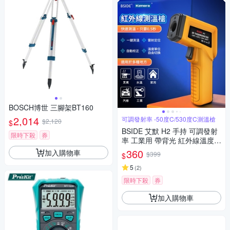
BOSCH博世 三腳架BT160
2,014
可調發射率 -50度C/530度C測溫槍
$2,120
$
BSIDE 艾默 H2 手持 可調發射
限時下殺
券
率 工業用 帶背光 紅外線溫度槍
紅外線測溫儀 紅外線溫度計 非
360
加入購物車
$399
$
接觸式溫度計 手持式感溫棒 食
品溫度計 電子溫度計 感應測溫
5
(
2
)
槍
限時下殺
券
加入購物車