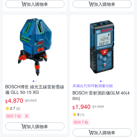
加入購物車
加入購物車
具備台尺與坪數測量功能
BOSCH博世 綠光五線雷射墨線
儀 GLL 50-15 XG
BOSCH 雷射測距儀GLM 40(4
0m)
4,870
$5,020
$
1,940
$1,999
$
2.7
(
2
)
5
(
1
)
限時下殺
券
限時下殺
加入購物車
加入購物車