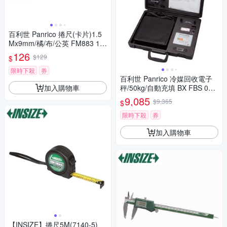
百利世 Panrico 捲尺(卡片)1.5
Mx9mm/橘/布/公英 FM883 15
93CC FM883-1593CC
126
$129
$
限時下殺
券
百利世 Panrico 冷媒回收電子
加入購物車
秤/50kg/自動充填 BX FBS 050
AT BX-FBS-050AT
9,085
$9,365
$
限時下殺
券
加入購物車
【INSIZE】捲尺5M(7140-5)