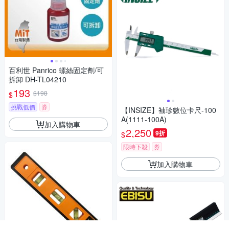
百利世 Panrico 螺絲固定劑/可
拆卸 DH-TL04210
193
$198
$
挑戰低價
券
【INSIZE】袖珍數位卡尺-100
A(1111-100A)
加入購物車
2,250
9折
$
限時下殺
券
加入購物車