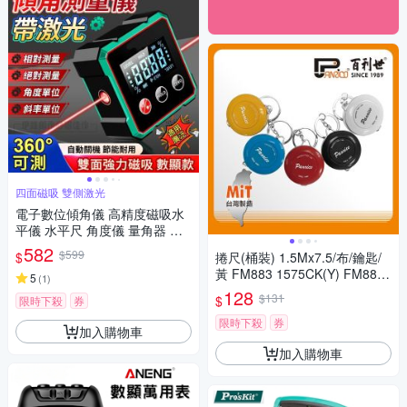
四面磁吸 雙側激光
電子數位傾角儀 高精度磁吸水
平儀 水平尺 角度儀 量角器 測
平儀 角度尺 角度測量
582
$599
$
捲尺(桶裝) 1.5Mx7.5/布/鑰匙/
黃 FM883 1575CK(Y) FM883-
5
(
1
)
1575CK(Y)
128
$131
$
限時下殺
券
限時下殺
券
加入購物車
加入購物車