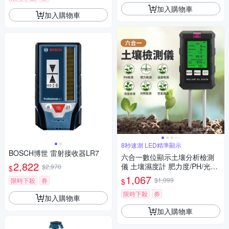
加入購物車
加入購物車
8秒速測 LED精準顯示
BOSCH博世 雷射接收器LR7
六合一數位顯示土壤分析檢測
2,822
儀 土壤濕度計 肥力度/PH/光照
$2,970
$
度/濕度/溫度/空氣
1,067
$1,099
限時下殺
券
$
限時下殺
券
加入購物車
加入購物車