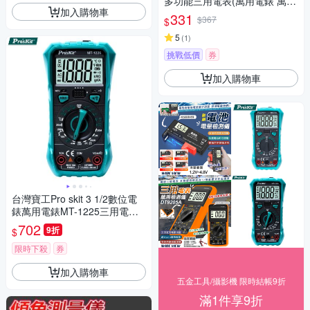
多功能三用電表(萬用電錶 萬能
加入購物車
電表 電壓表 電壓測量 電容表/D
331
$367
$
T9205A)
5
(
1
)
挑戰低價
券
加入購物車
台灣寶工Pro skit 3 1/2數位電
錶萬用電錶MT-1225三用電表
(自動歸零;防雜訊干擾;可量溫
702
9折
$
度直流交流電壓電流電阻電晶
體二極體三極管;雙保險絲;全檔
限時下殺
券
位保護)
加入購物車
五金工具/攝影機 限時結帳9折
滿1件享9折