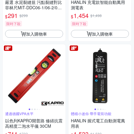
嚴選 水泥裂縫規 污點裂縫對比
HANLIN 充電款智能自動萬用
菲林尺MIT-DDC06-1/06-2/06-
測電表
3三入
291
1,454
$299
$1,498
$
$
限時下殺
限時下殺
加入購物車
加入購物車
通過德國VPA水平
體積小迷你 帶手電筒功能
以色列KAPRO開普路 修繕抗震
HANLIN 握式電工自動測電萬
高精度二泡水平儀 30CM
用表
711
1,533
$732
$1,580