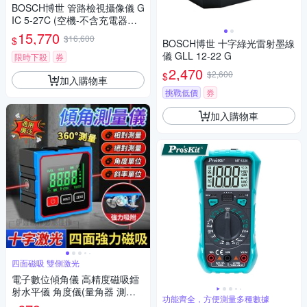
BOSCH博世 管路檢視攝像儀 G
IC 5-27C (空機-不含充電器及
電池)
15,770
$16,600
$
BOSCH博世 十字綠光雷射墨線
儀 GLL 12-22 G
限時下殺
券
2,470
$2,600
$
加入購物車
挑戰低價
券
加入購物車
四面磁吸 雙側激光
電子數位傾角儀 高精度磁吸鐳
射水平儀 角度儀(量角器 測平
功能齊全，方便測量多種數據
儀 角度尺 角度測量)