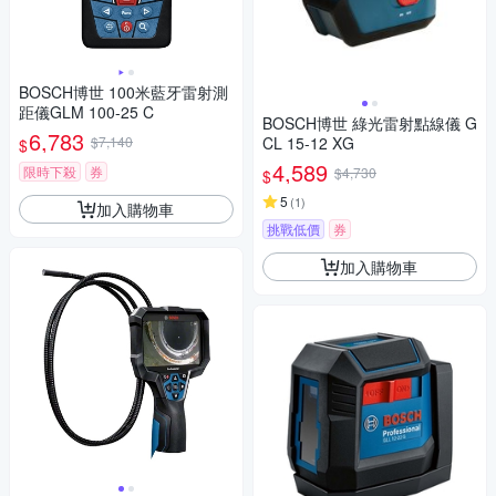
BOSCH博世 100米藍牙雷射測
距儀GLM 100-25 C
BOSCH博世 綠光雷射點線儀 G
6,783
$7,140
CL 15-12 XG
$
4,589
限時下殺
券
$4,730
$
5
(
1
)
加入購物車
挑戰低價
券
加入購物車