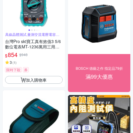
具線晶體測試,量測交流電壓電容電
阻溫度
台灣Pro skt寶工真有效值3 5/6
數位電表MT-1236萬用三用電
錶附探針(具線晶體測試,量測交
854
$948
$
流電壓電容電阻溫度)公司貨,享
一年保固
3
(
1
)
BOSCH 德藝之作 指定品79折
限時下殺
券
滿99大優惠
加入購物車