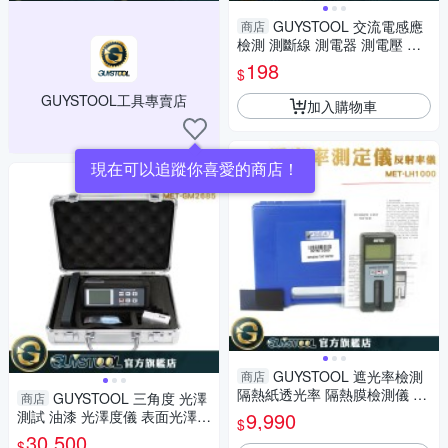
GUYSTOOL 交流電感應
商店
檢測 測斷線 測電器 測電壓 電
容筆 MET-DET+ 電壓探測 智能
198
$
測電筆 驗屋
GUYSTOOL工具專賣店
加入購物車
現在可以追蹤你喜愛的商店！
GUYSTOOL 遮光率檢測
商店
隔熱紙透光率 隔熱膜檢測儀 M
GUYSTOOL 三角度 光澤
商店
ET-LH1000 光密度儀 濁度測試
測試 油漆 光澤度儀 表面光澤度
9,990
$
專業儀器 透光率檢測
表面光澤 MET-GM2685 製造
30,500
$