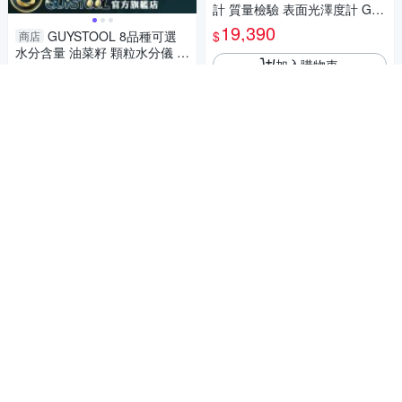
計 質量檢驗 表面光澤度計 GM
2685BN0 磁磚光亮測試 光亮測
19,390
$
GUYSTOOL 8品種可選
商店
試計 塗裝金屬
水分含量 油菜籽 顆粒水分儀 含
加入購物車
水度 水分儀 DMT530
2,095
$
加入購物車
GUYSTOOL 5公斤 推力
商店
計 拉拔計 拉力器 拉力計 推拉
壓 MET-DFG5 測力計 推拉力
3,479
$
GUYSTOOL 刀片11齒 漆
商店
計 多規格3種模式
膜劃格器 百格刀 百格測試刀 油
加入購物車
漆附著力 MIT-AT12 附帶燈放
1,270
$
大鏡 附1mm/2mm刀片