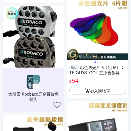
彩色透光片 6片組 MIT-C
商店
TF GUYSTOOL 三原色教具 色
彩過濾板 顏色疊加 變色卡
54
$
加入購物車
大船回港bobaco五金百貨專
營店