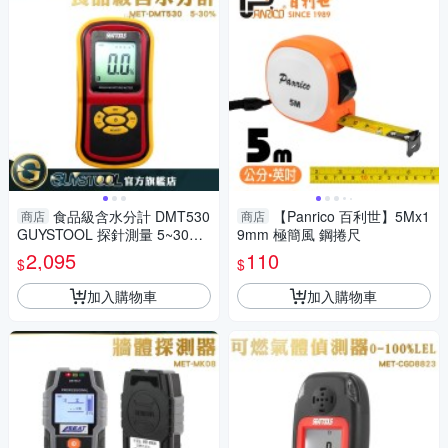
食品級含水分計 DMT530
【Panrico 百利世】5Mx1
商店
商店
GUYSTOOL 探針測量 5~30%
9mm 極簡風 鋼捲尺
糧食水分測量 顆粒水分儀 大袋
2,095
110
$
$
食品水分
加入購物車
加入購物車