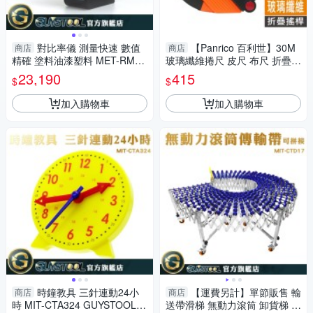
對比率儀 測量快速 數值
【Panrico 百利世】30M
商店
商店
精確 塗料油漆塑料 MET-RM20
玻璃纖維捲尺 皮尺 布尺 折疊搖
6 遮蓋力測試儀 測量器
桿設計
23,190
415
$
$
加入購物車
加入購物車
時鐘教具 三針連動24小
【運費另計】單節販售 輸
商店
商店
時 MIT-CTA324 GUYSTOOL
送帶滑梯 無動力滾筒 卸貨梯 無