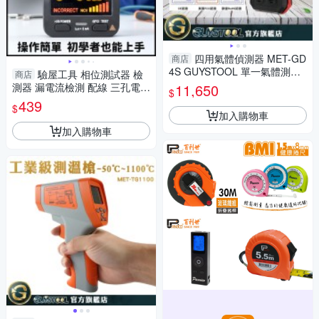
四用氣體偵測器 MET-GD
商店
4S GUYSTOOL 單一氣體測量
驗屋工具 相位測試器 檢
商店
氣體偵測器 可燃氣體 一氧化碳
測器 漏電流檢測 配線 三孔電源
11,650
$
偵測器 CE認證
座 AC11 家用配線 火線地線中
439
$
線 電工 工業
加入購物車
加入購物車