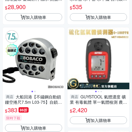
定MET-LHTT6580 便攜式金屬
Panrico 百利世
28,900
535
$
$
硬度計
加入購物車
加入購物車
大船回港【不鏽鋼自動鎖
GUYSTOOL 氣體濃度 礦
商店
商店
鏤空捲尺7.5m L03-75】自鎖式
業 有毒氣體 單一氣體檢測 農業
捲尺 木工 卷尺 米尺 鋼捲尺 工
氣體檢測器 MET-HSM8822 硫
383
2,420
86折
$
$
程量尺 鋼尺
化氫警報器
限時下殺
加入購物車
加入購物車