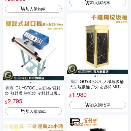
廠 光澤漆
加入購物車
加入購物車
GUYSTOOL 大樓垃圾桶
商店
大型垃圾桶 戶外垃圾桶 MIT-R
GUYSTOOL 封口布 背封
商店
A7A 菸缸桶 奢華 萬用桶 分類
袋 熱封膜 餅乾袋 食材封口機
1,980
$
桶
足踏封口機 速熱封口機 MET-A
2,795
$
SM400
加入購物車
加入購物車