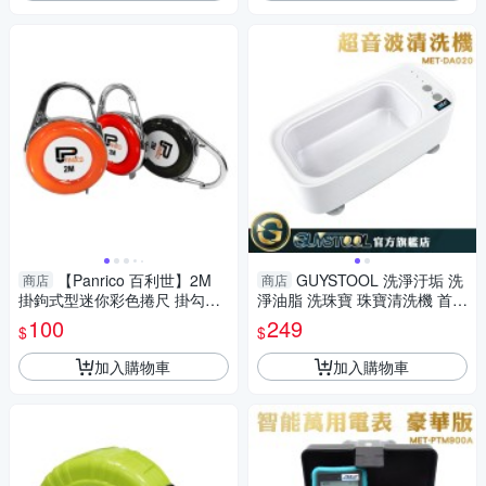
【Panrico 百利世】2M
GUYSTOOL 洗淨汙垢 洗
商店
商店
掛鉤式型迷你彩色捲尺 掛勾型
淨油脂 洗珠寶 珠寶清洗機 首飾
迷你彩色便攜尺
清洗 洗眼鏡機 MET-DA020 清
100
249
$
$
洗神器 眼鏡清洗機
加入購物車
加入購物車