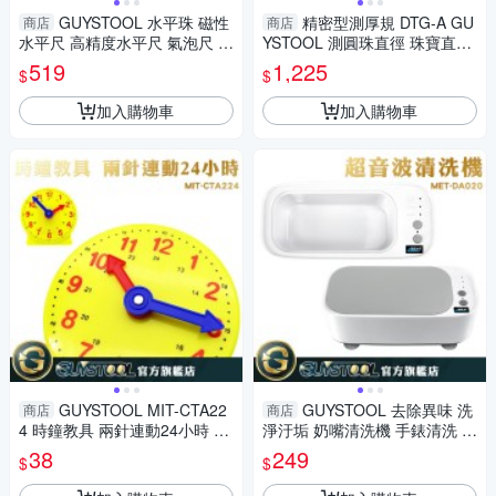
GUYSTOOL 水平珠 磁性
精密型測厚規 DTG-A GU
商店
商店
水平尺 高精度水平尺 氣泡尺 修
YSTOOL 測圓珠直徑 珠寶直徑
繕工具 測量工具 MIT-HG1000
測量 DIY配件布料 皮革珠寶專
519
1,225
$
$
尺規
用 珠寶配飾直徑
加入購物車
加入購物車
GUYSTOOL MIT-CTA22
GUYSTOOL 去除異味 洗
商店
商店
4 時鐘教具 兩針連動24小時 教
淨汙垢 奶嘴清洗機 手錶清洗 洗
學時鐘 鐘錶模型 學習時間 2針
珠寶 珠寶清洗機 小型清洗機
38
249
$
$
連動 時鐘模型