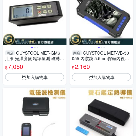
GUYSTOOL MET-GM6
GUYSTOOL MET-VB-50
商店
商店
油漆 光澤度儀 精準量測 磁磚
055 內窺鏡 5.5mm探頭內視鏡
濁度計 200GU 光澤度計 測光
5米蛇管 管道探查 汽修內視鏡
7,050
2,160
$
$
澤 表面亮度
鏡頭防水 工業內視鏡
加入購物車
加入購物車