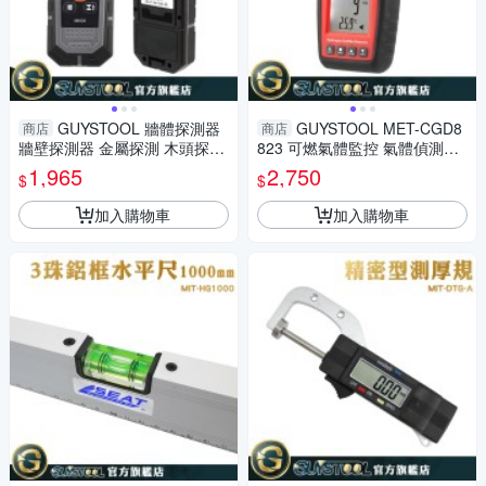
GUYSTOOL 牆體探測器
GUYSTOOL MET-CGD8
商店
商店
牆壁探測器 金屬探測 木頭探測
823 可燃氣體監控 氣體偵測器
測量水電工具 MET-MK08 PVC
化工業 居家安全 氣體偵測器 可
1,965
2,750
$
$
打洞
燃氣體警報器
加入購物車
加入購物車