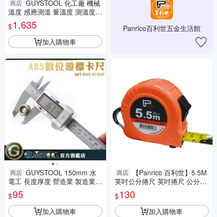
GUYSTOOL 化工廠 機械
商店
溫度 感應測溫 量溫度 測溫度
溫度槍 MET-TG1100 測溫槍
1,635
$
Panrico百利世五金生活館
工業用
加入購物車
GUYSTOOL 150mm 水
【Panrico 百利世】5.5M
商店
商店
電工 長度厚度 營造業 製造業
英吋公分捲尺 英吋捲尺 公分捲
內徑 電子數顯卡尺 MIT-DVC-S
尺 伸縮尺 量尺 雙煞車鋼捲尺
95
130
$
$
150P 防潑水 廠房
加入購物車
加入購物車