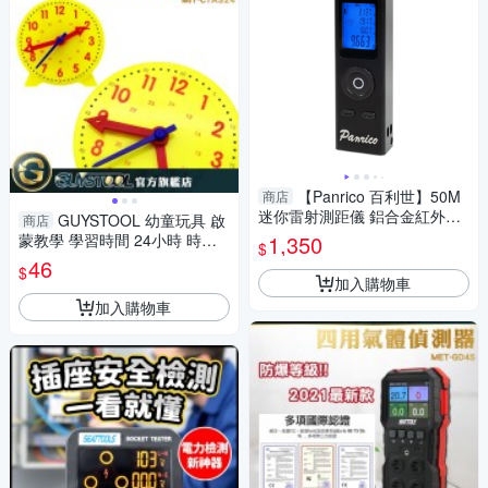
【Panrico 百利世】50M
商店
迷你雷射測距儀 鋁合金紅外線
GUYSTOOL 幼童玩具 啟
商店
電子尺測距儀 (BI-LDM-050S)
蒙教學 學習時間 24小時 時針
1,350
$
分針秒針 鐘錶模型 早教 認識時
46
$
間 時鐘模型
加入購物車
加入購物車