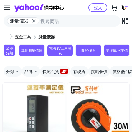
Yahoo購物中心
登入
測量儀器
五金工具
測量儀器
全部
電流表/三用電
其他測量儀器
捲尺/量尺
墨線儀/水平儀
分類
表
分類
品牌
快速到貨
有現貨
挑戰低價
價格低到