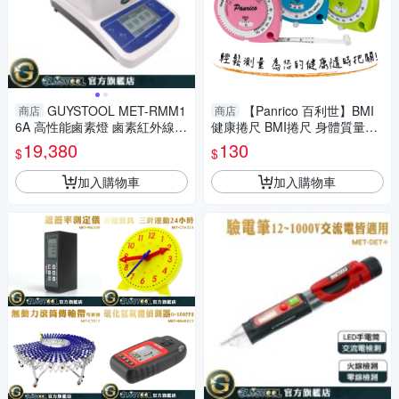
GUYSTOOL MET-RMM1
【Panrico 百利世】BMI
商店
商店
6A 高性能鹵素燈 鹵素紅外線水
健康捲尺 BMI捲尺 身體質量指
分測定儀 水分測定 飼料工廠 水
數 健康尺 量尺 腰圍尺 胸圍尺
19,380
130
$
$
分儀 0~100%測定範圍
加入購物車
加入購物車