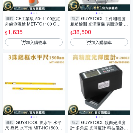
CE工業級-50~1100度紅
GUYSTOOL 工件粗糙度
商店
商店
外線測溫槍 MET-TG1100 GUY
粗糙檢測 光潔度儀 表面測量 粗
STOOL 溫度槍 溫度量測 紅外
糙度MET-SPG6200可充電 US
1,635
38,500
$
$
線測量溫度 量溫度
B傳輸 電感式測量曲面
加入購物車
加入購物車
GUYSTOOL 抓水平 水平
GUYSTOOL 鏡向光澤度
商店
商店
尺 靠尺 水平泡 MIT-HG1500
計 多角度 光澤度計 科技儀器