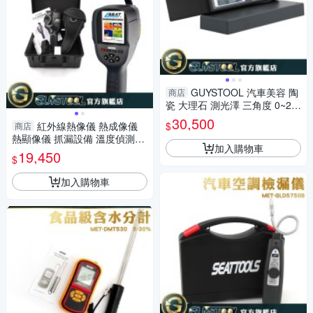
GUYSTOOL 汽車美容 陶
商店
瓷 大理石 測光澤 三角度 0~20
00GU 表面光澤度 表面光澤ME
30,500
$
紅外線熱像儀 熱成像儀
商店
T-GM2685 光澤漆
熱顯像儀 抓漏設備 溫度偵測儀
加入購物車
電線異常發熱 紅外線顯示儀 FL
19,450
$
TG300+2
加入購物車