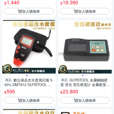
建築工具 水準泡 水電 三株水平
大理石測光儀 測光儀 亮度檢測
1,440
19,390
$
$
尺
GM2685BN0
加入購物車
加入購物車
數位液晶含水度測試儀 5-
GUYSTOOL 金屬鋼鐵硬
商店
商店
40% DMT812 GUYSTOOL 含
度 背光 里氏硬度計 金屬硬度量
水率 水分測量 水份含量 侵入式
測 金屬硬度計 蕭氏硬度計 手持
595
23,800
$
$
測量
硬度計 LHT6560
加入購物車
加入購物車