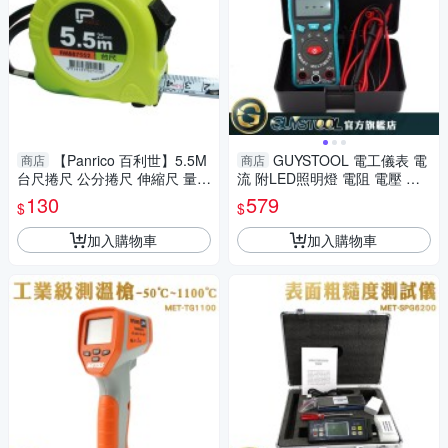
【Panrico 百利世】5.5M
GUYSTOOL 電工儀表 電
商店
商店
台尺捲尺 公分捲尺 伸縮尺 量尺
流 附LED照明燈 電阻 電壓 多
雙煞車鋼捲尺
功能電錶 MET-PTM19A 維修
130
579
$
$
檢測表 萬用電表
加入購物車
加入購物車