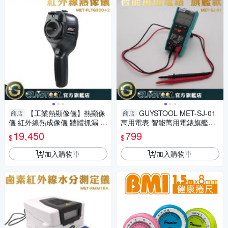
【工業熱顯像儀】熱顯像
GUYSTOOL MET-SJ-01
商店
商店
儀 紅外線熱成像儀 牆體抓漏 手
萬用電表 智能萬用電錶旗艦款
持熱像儀 紅外線測溫儀 溫度槍
測電容 測電壓電流 電場感應信
19,450
799
$
$
FLTG300+2
號
加入購物車
加入購物車