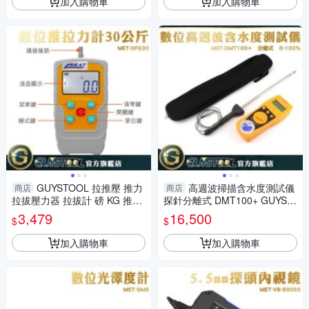
加入購物車
加入購物車
GUYSTOOL 拉推壓 推力
高週波掃描含水度測試儀
商店
商店
拉拔壓力器 拉拔計 磅 KG 推拉
探針分離式 DMT100+ GUYST
力計 4種單位 牛頓 拉力測試計
OOL 飼料工廠 水分計 粉末水
3,479
16,500
$
$
推力測試
份檢測
加入購物車
加入購物車