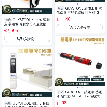
GUYSTOOL 維修工具 汽
商店
修保養 可疑氣體檢測 MET-GL
D5750B 可繞曲探頭 汽車冷媒
1,140
$
GUYSTOOL 5~30% 雜貨
商店
測漏儀
店 養殖場 糧食水分測量穀物 含
加入購物車
水度 水分儀 MET-DMT530 大
2,095
$
袋食品水分
加入購物車
GUYSTOOL 試電筆 感電
商店
筆 驗電器 MET-DET+ 感應式測
電筆 12V-48V-1000V 非接觸
198
$
GUYSTOOL 攝氏度 稻田
商店
檢測工具 驗電筆