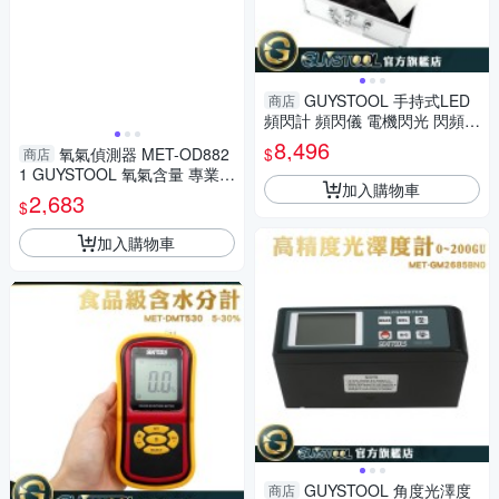
GUYSTOOL 手持式LED
商店
頻閃計 頻閃儀 電機閃光 閃頻測
速儀 轉速計 MET-MFL50K 印
8,496
$
氧氣偵測器 MET-OD882
商店
刷業
1 GUYSTOOL 氧氣含量 專業儀
加入購物車
器 低量警報 工業用途 礦業 化
2,683
$
工業
加入購物車
GUYSTOOL 角度光澤度
商店