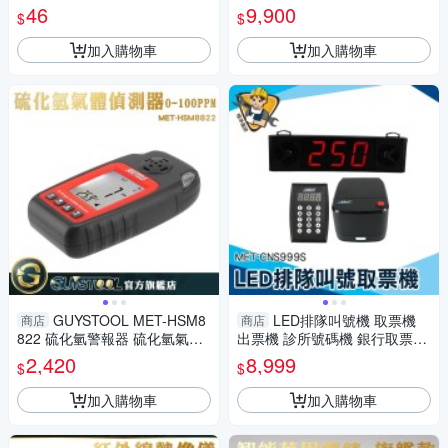
幼教玩具 鐘錶模型 時鐘教學
動力傳送帶 卸貨滑梯 CTD17
46
9,900
$
$
滑梯輸送帶
加入購物車
加入購物車
GUYSTOOL MET-HSM8
LED排隊叫號機 取票機
商店
商店
822 硫化氫警報器 硫化氫氣體
出票機 診所號碼機 銀行取票機
偵測器 單一氣體檢測 化工業 礦
語音報號呼叫器 銀行取票機 13
2,420
8,999
$
$
業 工作安全 背光螢幕
0-CNS999S
加入購物車
加入購物車