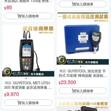
水質測試 蒸餾水 TDS值 附保護
加入購物車
儀器 附贈皮套 TDS水質檢測筆
85
$
MET-TDSEC
加入購物車
GUYSTOOL 測光滑度 手
商店
持式 印刷業 蜂鳴提醒 表面粗糙
度 粗糙度測試 MET-SPG6223
23,500
$
GUYSTOOL MET-UTG1
商店
噴塗防腐 可連電腦
30S 厚度測量 超音波測厚儀 超
加入購物車
聲波測厚儀 厚度測量儀 用途廣
9,970
$
品質管控
加入購物車