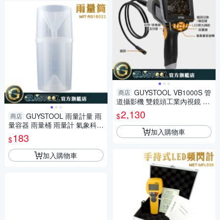
GUYSTOOL VB1000S 管
商店
道攝影機 雙鏡頭工業內視鏡 防
水鏡頭 汽修內視鏡 查管道漏水
2,130
$
GUYSTOOL 雨量計量 雨
商店
維修管道
量容器 雨量桶 雨量計 氣象科學
加入購物車
小學自然科學儀器 塑料 測雨量
183
$
加入購物車