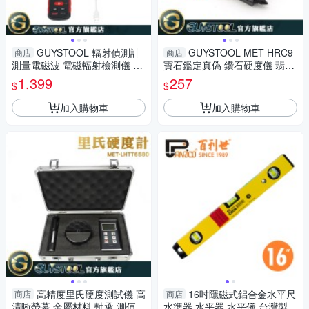
GUYSTOOL 輻射偵測計
GUYSTOOL MET-HRC9
商店
商店
測量電磁波 電磁輻射檢測儀 手
寶石鑑定真偽 鑽石硬度儀 翡翠
機輻射監測儀 電場磁場 MET-E
檢測 瑪瑙硬度 驗鑽筆 鑽石真偽
1,399
257
$
$
WDC 電器電磁波
鑑定 鑽石硬度筆
加入購物車
加入購物車
高精度里氏硬度測試儀 高
16吋隱磁式鋁合金水平尺
商店
商店
清晰螢幕 金屬材料 軸承 測值穩
水準器 水平器 水平儀 台灣製造