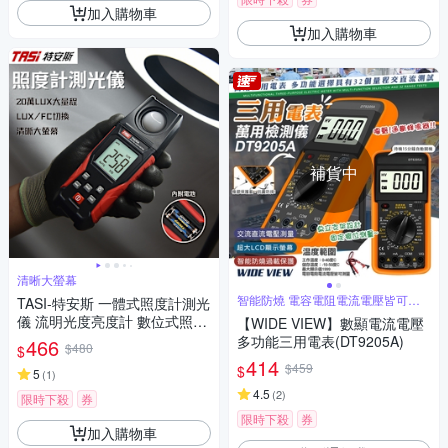
加入購物車
加入購物車
補貨中
清晰大螢幕
智能防燒 電容電阻電流電壓皆可測
TASI-特安斯 一體式照度計測光
量
儀 流明光度亮度計 數位式照度
【WIDE VIEW】數顯電流電壓
計
多功能三用電表(DT9205A)
466
$480
$
414
$459
$
5
(
1
)
4.5
(
2
)
限時下殺
券
限時下殺
券
加入購物車