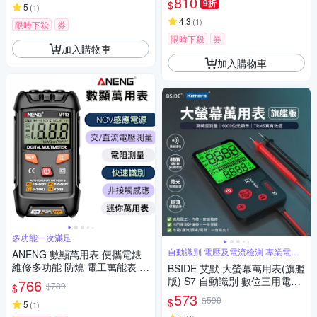
810
9折
$
5
(
1
)
灣公司貨,享1年保固)迷你電表
攜帶型電錶 量交流電壓二極體
4.3
(
1
)
限時下殺
券
電阻電容
限時下殺
券
加入購物車
加入購物車
多功能一次滿足
自動識別 電壓及電流檢測 專業電工
ANENG 數顯萬用表 便攜電錶
首選
維修多功能 防燒 電工萬能表 數
BSIDE 艾默 大螢幕萬用表(旗艦
顯 萬用數字表 自動電表 DIY必
版) S7 自動識別 數位三用電表
766
$789
$
備
手持電表 電工神器 USB充電萬
573
$590
$
5
(
1
)
用表 非接觸測電壓 火線辨識 居