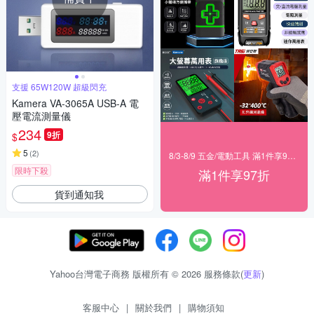
支援 65W120W 超級閃充
Kamera VA-3065A USB-A 電
壓電流測量儀
234
9折
$
5
(
2
)
8/3-8/9 五金/電動工具 滿1件享97折！
限時下殺
滿1件享97折
貨到通知我
Yahoo台灣電子商務 版權所有 © 2026 服務條款(
更新
)
客服中心
|
關於我們
|
購物須知