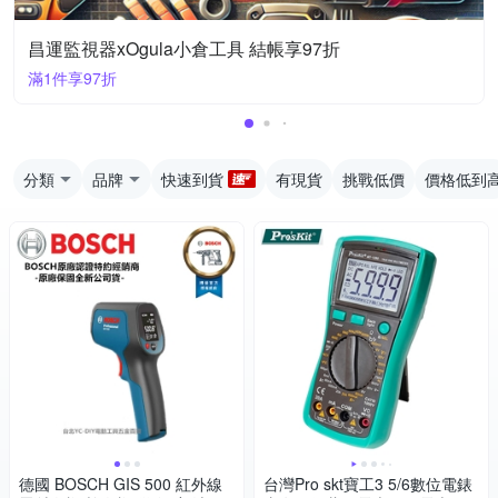
昌運監視器xOgula小倉工具 結帳享97折
滿1件享97折
分類
品牌
快速到貨
有現貨
挑戰低價
價格低到
德國 BOSCH GIS 500 紅外線
台灣Pro skt寶工3 5/6數位電錶