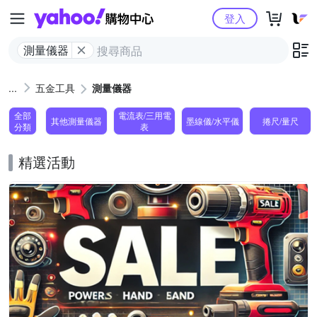
Yahoo購物中心
登入
測量儀器
五金工具
測量儀器
全部
電流表/三用電
其他測量儀器
墨線儀/水平儀
捲尺/量尺
分類
表
精選活動