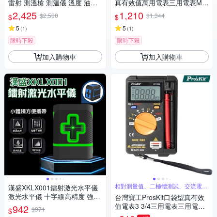
雷射 測溫槍 測溫儀 溫度 油溫
真有效值萬用電表三用電表MT-
水溫 冷氣
1280附探針(具線晶體測試,量
2,425
1,210
$2,500
$1,344
$
$
測交流電壓電容電阻溫度)公司
5
貨,享一年保固
5
(
1
)
(
1
)
限時下殺
限時下殺
加入購物車
加入購物車
相對測量值、二極體測試、交流電壓
漢盛XKLX001鐳射激光水平儀
真有效
激光水平儀 十字線高精度 強光
台灣寶工ProsKit口袋型真有效
紅外線 斜線 防水 攜帶型小型水
值電表3 3/4三用電表三用電錶
942
$971
$
平儀
MT-1506(過壓保護,附探針;台