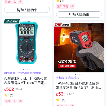
家水電維修工具
5
(
1
)
限時下殺
券
限時下殺
券
加入購物車
加入購物車
功能齊全，方便測量多種數據
可切換攝氏/華氏度
台灣寶工Pro skit 3 1/2數位電
表萬用電表MT-1220三用電錶
TASI-特安斯 紅外線測溫儀 冷
(自動歸零;防雜訊干擾;可量交
凍溫度測量 物品溫度計 測油溫
562
$624
$
流直流電壓2mA電流電阻電晶
烤箱溫度
531
$547
$
體二極體NCV;雙保險絲;全檔位
5
(
3
)
保護)
5
(
1
)
限時下殺
券
限時下殺
券