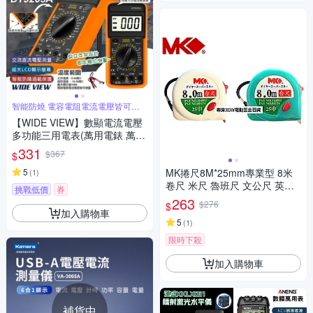
智能防燒 電容電阻電流電壓皆可測
量
【WIDE VIEW】數顯電流電壓
多功能三用電表(萬用電錶 萬能
電表 電壓表 電壓測量 電容表/D
331
$367
$
T9205A)
5
MK捲尺8M*25mm專業型 8米
(
1
)
卷尺 米尺 魯班尺 文公尺 英呎
挑戰低價
券
量尺
263
$276
$
加入購物車
5
(
1
)
限時下殺
加入購物車
補貨中