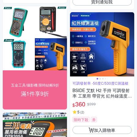
貨到通知我
可調發射率 -50度C/530度C測溫槍
五金工具/攝影機 限時結帳9折
BSIDE 艾默 H2 手持 可調發射
滿1件享9折
率 工業用 帶背光 紅外線溫度槍
紅外線測溫儀 紅外線溫度計 非
360
$399
$
接觸式溫度計 手持式感溫棒 食
品溫度計 電子溫度計 感應測溫
5
(
2
)
槍
限時下殺
券
加入購物車