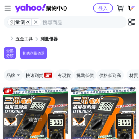
Yahoo購物中心
登入
測量儀器
五金工具
測量儀器
全部
其他測量儀器
分類
品牌
快速到貨
有現貨
挑戰低價
價格低到高
材質
補貨中