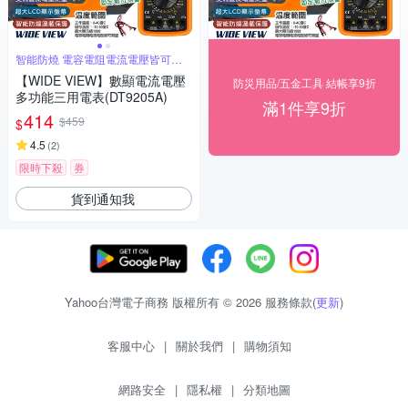
智能防燒 電容電阻電流電壓皆可測
量
【WIDE VIEW】數顯電流電壓
防災用品/五金工具 結帳享9折
多功能三用電表(DT9205A)
滿1件享9折
414
$459
$
4.5
(
2
)
限時下殺
券
貨到通知我
Yahoo台灣電子商務 版權所有 © 2026 服務條款(
更新
)
客服中心
|
關於我們
|
購物須知
網路安全
|
隱私權
|
分類地圖