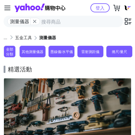
Yahoo購物中心
登入
測量儀器
五金工具
測量儀器
全部
其他測量儀器
墨線儀/水平儀
雷射測距儀
捲尺/量尺
分類
精選活動