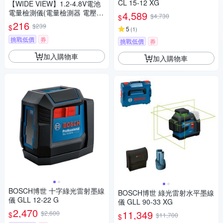
CL 15-12 XG
【WIDE VIEW】1.2-4.8V電池
電量檢測儀(電量檢測器 電壓測
4,589
$4,730
$
量器 電池電壓 測電儀/BT-168P
216
$239
$
5
(
1
)
RO)
挑戰低價
券
挑戰低價
券
加入購物車
加入購物車
BOSCH博世 十字綠光雷射墨線
BOSCH博世 綠光雷射水平墨線
儀 GLL 12-22 G
儀 GLL 90-33 XG
2,470
11,349
$2,600
$
$11,700
$