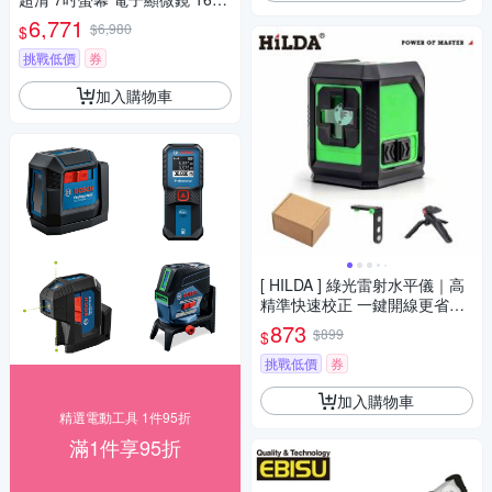
倍 放大 3024P 晶片檢查 鏡維
6,771
$6,980
$
修手機 電路板 鐘錶鑑定 錢幣鑑
定 精密物件檢測 放大
挑戰低價
券
加入購物車
[ HILDA ] 綠光雷射水平儀｜高
精準快速校正 一鍵開線更省時
四顆強磁 可直接吸附在金屬表
873
$899
$
面 LS-298
挑戰低價
券
加入購物車
精選電動工具 1件95折
滿1件享95折