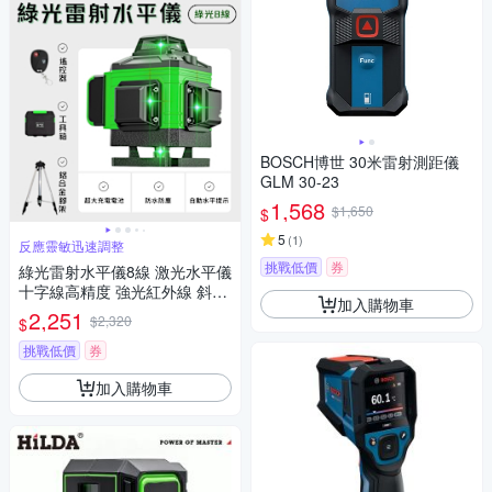
BOSCH博世 30米雷射測距儀
GLM 30-23
1,568
$1,650
$
5
(
1
)
反應靈敏迅速調整
挑戰低價
券
綠光雷射水平儀8線 激光水平儀
十字線高精度 強光紅外線 斜線
加入購物車
防水 攜帶型小型水平儀 綠光 雷
2,251
$2,320
$
射水平儀
挑戰低價
券
加入購物車