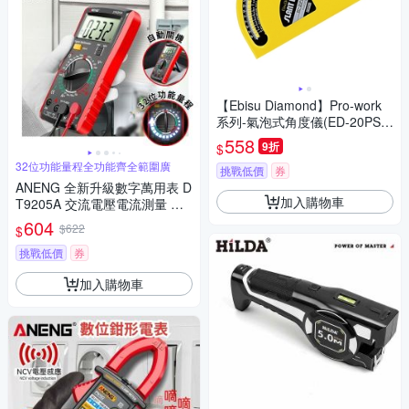
【Ebisu Diamond】Pro-work
系列-氣泡式角度儀(ED-20PSL
Y)
558
9折
$
32位功能量程全功能齊全範圍廣
挑戰低價
券
ANENG 全新升級數字萬用表 D
加入購物車
T9205A 交流電壓電流測量 蜂
鳴器檢測 三用電錶 電容 二級管
604
$622
$
測量儀
挑戰低價
券
加入購物車