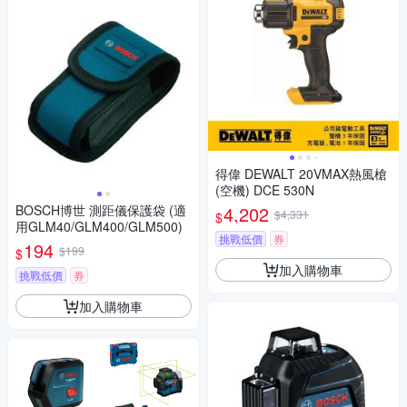
得偉 DEWALT 20VMAX熱風槍
(空機) DCE 530N
BOSCH博世 測距儀保護袋 (適
4,202
$4,331
$
用GLM40/GLM400/GLM500)
挑戰低價
券
194
$199
$
加入購物車
挑戰低價
券
加入購物車