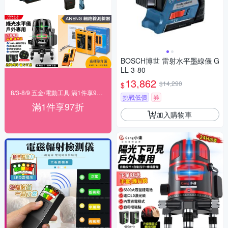
BOSCH博世 雷射水平墨線儀 G
LL 3-80
13,862
$14,290
$
8/3-8/9 五金/電動工具 滿1件享97折！
挑戰低價
券
滿1件享97折
加入購物車