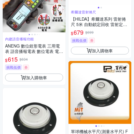
希爾達雷射捲尺
【HILDA】希爾達系列 雷射捲
尺 5米 自動鎖定回收 雷射定位
水平儀裝潢木工必備 精準測量
679
$699
$
神器
內建語音播報功能
挑戰低價
券
ANENG 數位鉗形電表 三用電
加入購物車
表 語音播報電表 數位電表 電子
式萬用表
615
$634
$
挑戰低價
券
加入購物車
單球機械水平尺(測量水平尺) F