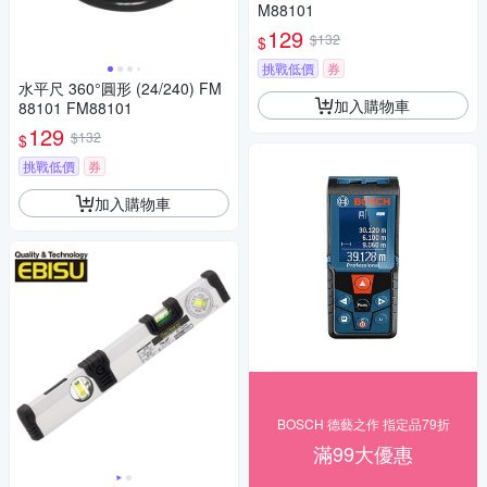
M88101
129
$132
$
挑戰低價
券
水平尺 360°圓形 (24/240) FM
加入購物車
88101 FM88101
129
$132
$
挑戰低價
券
加入購物車
BOSCH 德藝之作 指定品79折
滿99大優惠