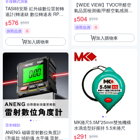
非接觸式測量
【WIDE VIEW】TVOC甲醛空
TASI特安斯 紅外線數位雷射轉
氣品質檢測儀(甲醛空氣感測器
速計(轉速錶 數位轉速表 RPM
甲醛 二甲苯 空汙檢測儀 油漆
504
$559
$
轉速 機測速 轉速測試 手持轉速
576
裝潢 粉塵/101B)
$593
$
錶 風扇轉速)
挑戰低價
券
挑戰低價
券
加入購物車
加入購物車
MK捲尺5.5M*25mm雙煞機構
雷射輔助
水滴造型好握持 5.5米捲尺
ANENG 磁吸雷射數位角度計
291
$299
$
(升級款 傾斜儀 水平儀 雷射水