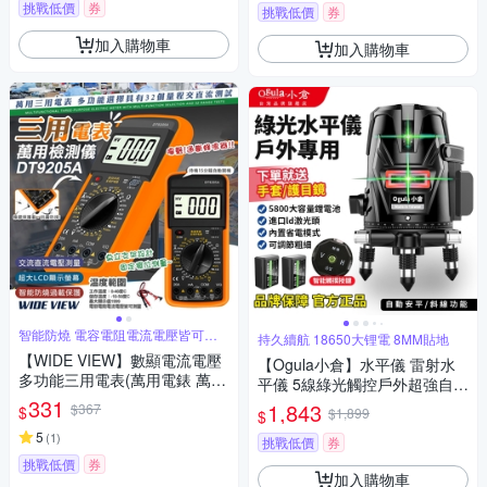
挑戰低價
券
挑戰低價
券
加入購物車
加入購物車
智能防燒 電容電阻電流電壓皆可測
持久續航 18650大锂電 8MM貼地
量
【WIDE VIEW】數顯電流電壓
【Ogula小倉】水平儀 雷射水
多功能三用電表(萬用電錶 萬能
平儀 5線綠光觸控戶外超強自動
電表 電壓表 電壓測量 電容表/D
331
調平 藍光雷射水平儀打斜線
1,843
$367
$
$1,899
$
T9205A)
（保固兩年 售後無憂）
5
(
1
)
挑戰低價
券
挑戰低價
券
加入購物車