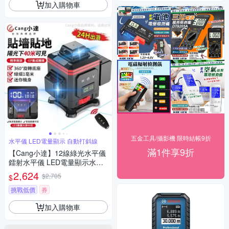
加入購物車
五金工具/攝影機 限時結帳9折
水平儀 LED電量顯示 自動打斜線
滿1件享9折
【Cang小達】12線綠光水平儀
鐳射水平儀 LED電量顯示水平
儀 貼地儀 觸控式室外裝修自動
2,624
$2,705
$
打斜線【品牌保障 售後無憂】-
數顯中控屏款12線綠光
挑戰低價
券
加入購物車