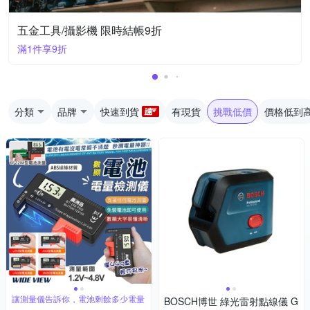
五金工具/攝影機 限時結帳9折
滿1件享9折
分類
品牌
快速到貨
有現貨
挑戰低價
價格低到
讓測量儀告訴你，電池剩餘多少電量
BOSCH博世 綠光雷射點線儀 G