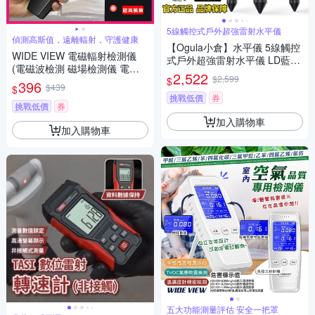
5線觸控式戶外超強雷射水平儀
偵測高斯值，遠離輻射，守護健康
【Ogula小倉】水平儀 5線觸控
WIDE VIEW 電磁輻射檢測儀
式戶外超強雷射水平儀 LD藍光
(電磁波檢測 磁場檢測儀 電磁
高精度投線儀紅外線室外裝修
2,522
$2,599
$
波測試儀 電磁波感應器 電磁感
396
自動打斜線（保固兩年 售後無
$439
$
應/K2)
憂）
挑戰低價
券
挑戰低價
券
加入購物車
加入購物車
五大功能測量評估 安全一把罩