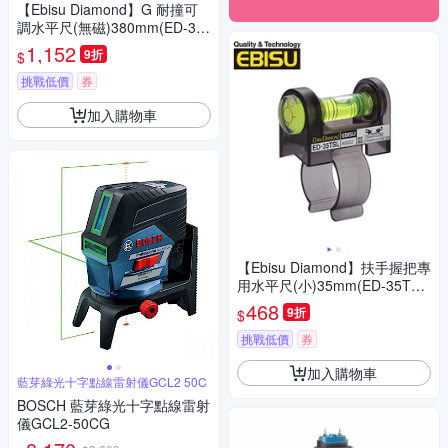
【Ebisu Diamond】G 耐撞可
調水平尺(無磁)380mm(ED-38
GAN-15 )
1,152
9折
$
挑戰低價
券
加入購物車
【Ebisu Diamond】扶手握把專
用水平尺(小)35mm(ED-35TS
L)
468
9折
$
挑戰低價
券
加入購物車
藍芽綠光十字點線雷射儀GCL2 50C
BOSCH 藍芽綠光十字點線雷射
儀GCL2-50CG