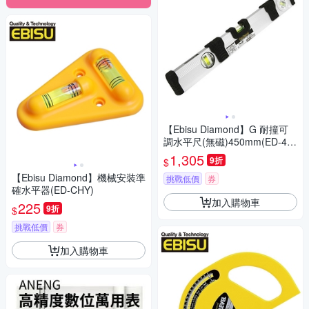
【Ebisu Diamond】G 耐撞可
調水平尺(無磁)450mm(ED-45
GAN-18 )
1,305
9折
$
【Ebisu Diamond】機械安裝準
挑戰低價
券
確水平器(ED-CHY)
加入購物車
225
9折
$
挑戰低價
券
加入購物車