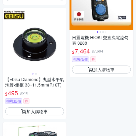
日置電機 HIOKI 交直流電流勾
表 3288
7,464
$7,694
$
挑戰低價
券
加入購物車
【Ebisu Diamond】丸型水平氣
泡管-鋁框 33×11.5mm(R16T)
495
$510
$
挑戰低價
券
加入購物車