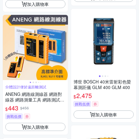
加入購物車
博世 BOSCH 40米雷射彩色螢
分體設計便於遠距離測試
幕測距儀 GLM 400 GLM 400
ANENG 網路線測線器 網路對
2,475
$
線器 網路測量工具 網路測試儀
挑戰低價
券
可調測量
443
$456
$
加入購物車
挑戰低價
券
加入購物車