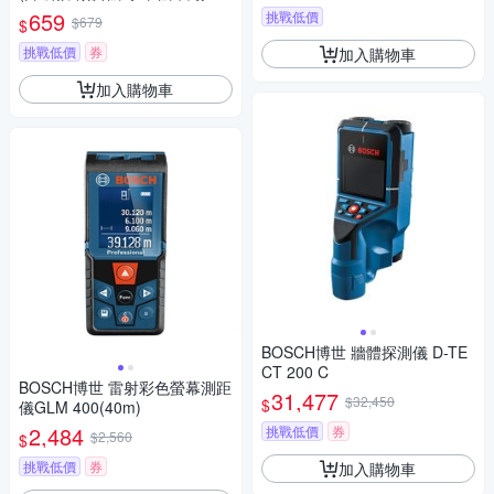
平儀 數位量角器 坡度儀 傾角
659
挑戰低價
$679
$
儀)
挑戰低價
券
加入購物車
加入購物車
BOSCH博世 牆體探測儀 D-TE
CT 200 C
BOSCH博世 雷射彩色螢幕測距
31,477
$32,450
$
儀GLM 400(40m)
2,484
挑戰低價
券
$2,560
$
挑戰低價
券
加入購物車