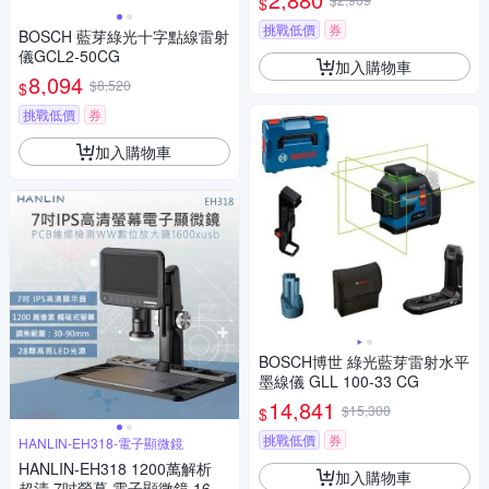
$
示自動調平打斜線
挑戰低價
券
BOSCH 藍芽綠光十字點線雷射
儀GCL2-50CG
加入購物車
8,094
$8,520
$
挑戰低價
券
加入購物車
BOSCH博世 綠光藍芽雷射水平
墨線儀 GLL 100-33 CG
14,841
$15,300
$
挑戰低價
券
HANLIN-EH318-電子顯微鏡
HANLIN-EH318 1200萬解析
加入購物車
超清 7吋螢幕 電子顯微鏡 1600