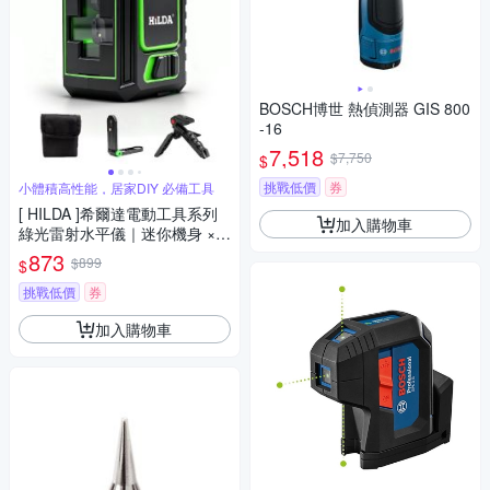
BOSCH博世 熱偵測器 GIS 800
-16
7,518
$7,750
$
挑戰低價
券
小體積高性能，居家DIY 必備工具
[ HILDA ]希爾達電動工具系列
加入購物車
綠光雷射水平儀｜迷你機身 ×
專業級精準定位 OZ540
873
$899
$
挑戰低價
券
加入購物車