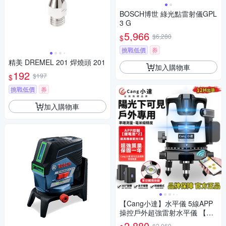
BOSCH博世 綠光點雷射儀GPL
3 G
5,966
$6,280
$
挑戰低價
券
精美 DREMEL 201 焊燒頭 201
加入購物車
192
$197
$
挑戰低價
券
加入購物車
【Cang小達】水平儀 5線APP
操控戶外超強雷射水平儀 【藍
光 隨意開關線條】LED電量顯
2,880
$2,969