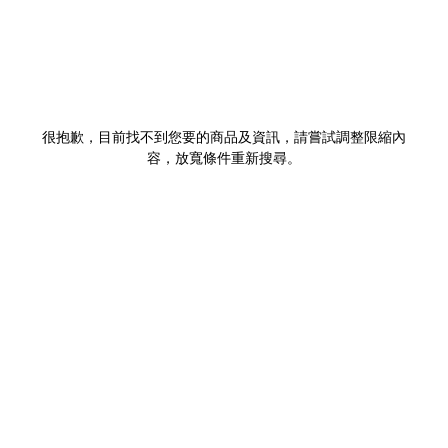
很抱歉，目前找不到您要的商品及資訊，請嘗試調整限縮內
容，放寬條件重新搜尋。