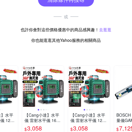
或
也許你會對這些價格優惠中的商品感興趣！
去逛逛
你也能逛逛其他Yahoo服務的相關商品
達】水平
【Cang小達】水平
【Cang小達】水平
BOSC
儀 12線
儀 雷射水平儀 16線
儀 雷射水平儀 12線
量儀GAM
示大電池
綠光電量顯示大電池
藍光電量顯示大電池
3,058
3,058
7,12
$
$
$
儀 自動
款 貼墻貼地儀 自動
款 貼墻貼地儀 自動