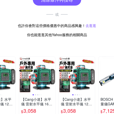
或
也許你會對這些價格優惠中的商品感興趣！
去逛逛
你也能逛逛其他Yahoo服務的相關商品
達】水平
【Cang小達】水平
【Cang小達】水平
BOSC
儀 12線
儀 雷射水平儀 16線
儀 雷射水平儀 12線
量儀GAM
示大電池
綠光電量顯示大電池
藍光電量顯示大電池
3,058
3,058
7,12
$
$
$
儀 自動
款 貼墻貼地儀 自動
款 貼墻貼地儀 自動