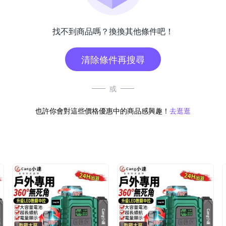
找不到商品嗎？換換其他條件吧！
清除條件再搜尋
或
也許你會對這些價格優惠中的商品感興趣！
去逛逛