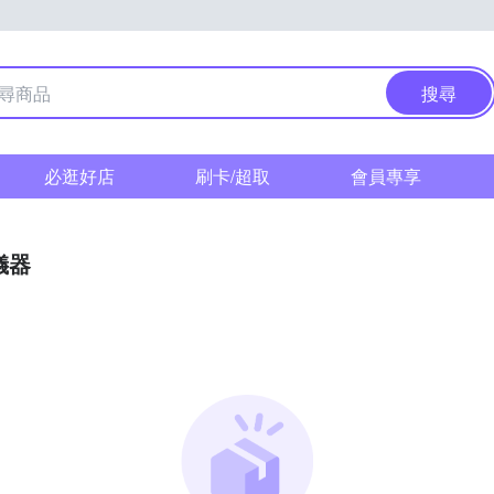
搜尋
必逛好店
刷卡/超取
會員專享
儀器