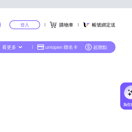
購物車
帳號綁定送
登入
看更多
uniopen 聯名卡
超贈點