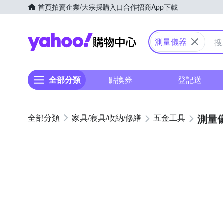
首頁
拍賣
企業/大宗採購入口
合作招商
App下載
Yahoo購物中心
測量儀器
全部分類
點換券
登記送
測量
家具/寢具/收納/修繕
五金工具