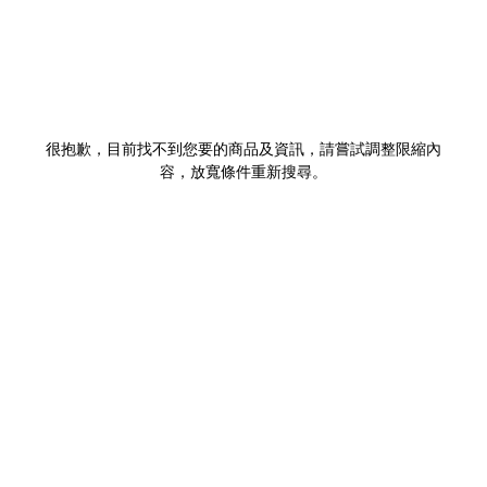
很抱歉，目前找不到您要的商品及資訊，請嘗試調整限縮內
容，放寬條件重新搜尋。