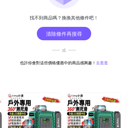
找不到商品嗎？換換其他條件吧！
清除條件再搜尋
或
也許你會對這些價格優惠中的商品感興趣！
去逛逛