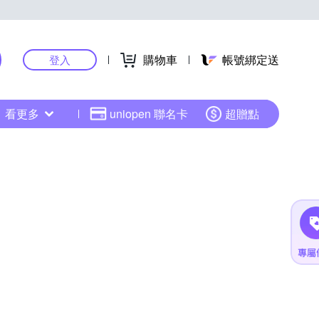
購物車
帳號綁定送
登入
看更多
uniopen 聯名卡
超贈點