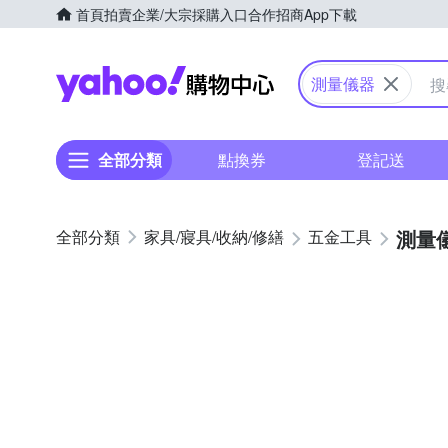
首頁
拍賣
企業/大宗採購入口
合作招商
App下載
Yahoo購物中心
測量儀器
全部分類
點換券
登記送
測量
家具/寢具/收納/修繕
五金工具