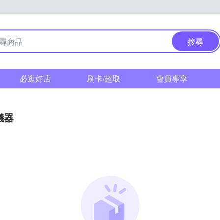
搜尋
必逛好店
刷卡/超取
會員專享
儀器