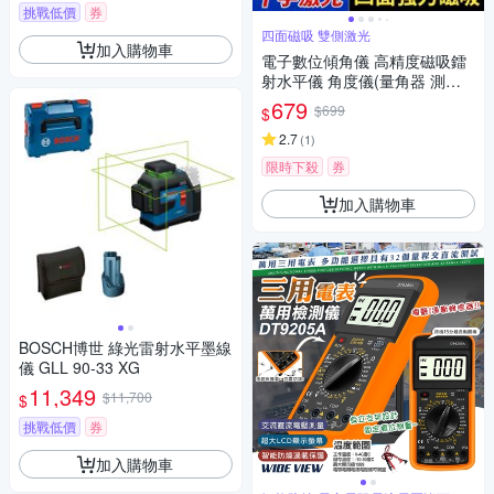
挑戰低價
券
四面磁吸 雙側激光
加入購物車
電子數位傾角儀 高精度磁吸鐳
射水平儀 角度儀(量角器 測平
儀 角度尺 角度測量)
679
$699
$
2.7
(
1
)
限時下殺
券
加入購物車
BOSCH博世 綠光雷射水平墨線
儀 GLL 90-33 XG
11,349
$11,700
$
挑戰低價
券
加入購物車