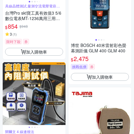
具線晶體測試,量測交流電壓電容電
阻溫度
台灣Pro skt寶工真有效值3 5/6
數位電表MT-1236萬用三用電
錶附探針(具線晶體測試,量測交
854
$948
$
流電壓電容電阻溫度)公司貨,享
一年保固
3
(
1
)
限時下殺
券
博世 BOSCH 40米雷射彩色螢
幕測距儀 GLM 400 GLM 400
加入購物車
2,475
$
挑戰低價
券
加入購物車
開爾文 4 線連接法