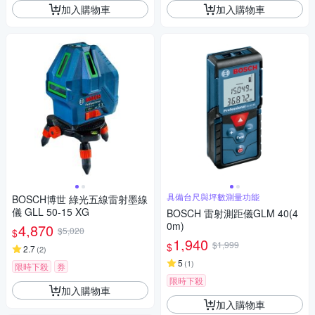
加入購物車
加入購物車
具備台尺與坪數測量功能
BOSCH博世 綠光五線雷射墨線
儀 GLL 50-15 XG
BOSCH 雷射測距儀GLM 40(4
0m)
4,870
$5,020
$
1,940
$1,999
$
2.7
(
2
)
5
(
1
)
限時下殺
券
限時下殺
加入購物車
加入購物車