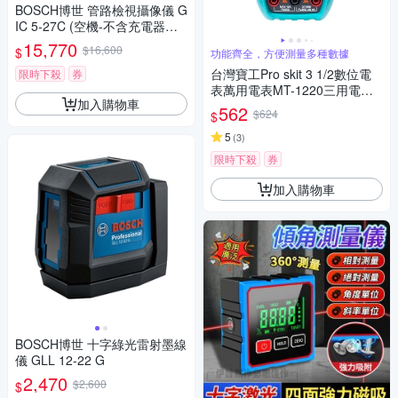
BOSCH博世 管路檢視攝像儀 G
IC 5-27C (空機-不含充電器及
電池)
15,770
$16,600
$
功能齊全，方便測量多種數據
台灣寶工Pro skit 3 1/2數位電
限時下殺
券
表萬用電表MT-1220三用電錶
加入購物車
(自動歸零;防雜訊干擾;可量交
562
$624
$
流直流電壓2mA電流電阻電晶
體二極體NCV;雙保險絲;全檔位
5
(
3
)
保護)
限時下殺
券
加入購物車
BOSCH博世 十字綠光雷射墨線
儀 GLL 12-22 G
2,470
$2,600
$