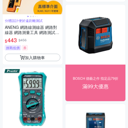
分體設計便於遠距離測試
ANENG 網路線測線器 網路對
線器 網路測量工具 網路測試儀
可調測量
443
$456
$
挑戰低價
券
加入購物車
BOSCH 德藝之作 指定品79折
滿99大優惠