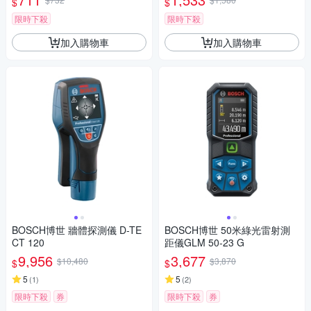
$
$
限時下殺
限時下殺
加入購物車
加入購物車
BOSCH博世 牆體探測儀 D-TE
BOSCH博世 50米綠光雷射測
CT 120
距儀GLM 50-23 G
9,956
3,677
$10,480
$3,870
$
$
5
5
(
1
)
(
2
)
限時下殺
券
限時下殺
券