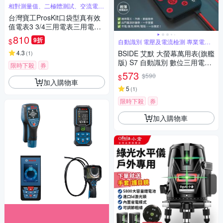
相對測量值、二極體測試、交流電壓
真有效
台灣寶工ProsKit口袋型真有效
值電表3 3/4三用電表三用電錶
MT-1506(過壓保護,附探針;台
810
9折
$
自動識別 電壓及電流檢測 專業電工
灣公司貨,享1年保固)迷你電表
首選
攜帶型電錶 量交流電壓二極體
4.3
BSIDE 艾默 大螢幕萬用表(旗艦
(
1
)
電阻電容
版) S7 自動識別 數位三用電表
限時下殺
券
手持電表 電工神器 USB充電萬
573
$590
$
用表 非接觸測電壓 火線辨識 居
加入購物車
家水電維修工具
5
(
1
)
限時下殺
券
加入購物車