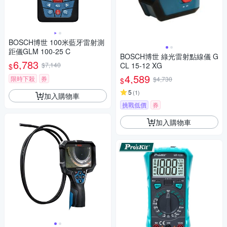
BOSCH博世 100米藍牙雷射測
距儀GLM 100-25 C
BOSCH博世 綠光雷射點線儀 G
6,783
$7,140
CL 15-12 XG
$
4,589
限時下殺
券
$4,730
$
5
(
1
)
加入購物車
挑戰低價
券
加入購物車