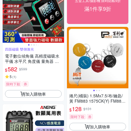
五金工具/攝影機 限時結帳9折
滿1件享9折
四面磁吸 雙側激光
電子數位傾角儀 高精度磁吸水
平儀 水平尺 角度儀 量角器 測
平儀 角度尺 角度測量
582
$599
$
5
(
1
)
限時下殺
券
加入購物車
捲尺(桶裝) 1.5Mx7.5/布/鑰匙/
黃 FM883 1575CK(Y) FM883-
1575CK(Y)
128
$131
$
限時下殺
券
加入購物車