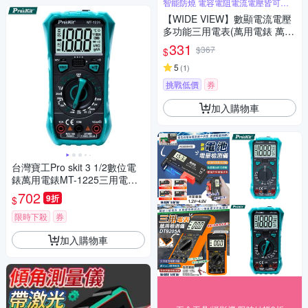
智能防燒 電容電阻電流電壓皆可測
量
【WIDE VIEW】數顯電流電壓
多功能三用電表(萬用電錶 萬能
電表 電壓表 電壓測量 電容表/D
331
$367
$
T9205A)
5
(
1
)
挑戰低價
券
加入購物車
台灣寶工Pro skit 3 1/2數位電
錶萬用電錶MT-1225三用電表
(自動歸零;防雜訊干擾;可量溫
702
9折
$
度直流交流電壓電流電阻電晶
體二極體三極管;雙保險絲;全檔
限時下殺
券
位保護)
加入購物車