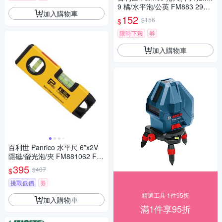
9 橘/水平泡/公英 FM883 293L
加入購物車
C FM883-293LC
152
$156
$
限時下殺
券
加入購物車
百利世 Panrico 水平尺 6”x2V
隱磁/螢光泡/夾 FM881062 FM
881062
395
$407
$
挑戰低價
券
精選工具 1件95折
加入購物車
滿1件享95折