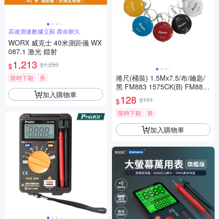
高速測速數據立顯 壽命耐久
WORX 威克士 40米測距儀 WX
087.1 激光 鐳射
1,213
$1,250
$
捲尺(桶裝) 1.5Mx7.5/布/鑰匙/
限時下殺
券
黑 FM883 1575CK(B) FM883-
加入購物車
1575CK(B)
128
$131
$
限時下殺
券
加入購物車