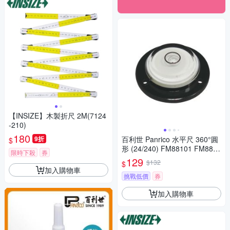
【INSIZE】木製折尺 2M(7124
-210)
180
9折
百利世 Panrico 水平尺 360°圓
$
形 (24/240) FM88101 FM8810
限時下殺
券
1
129
$132
$
加入購物車
挑戰低價
券
加入購物車