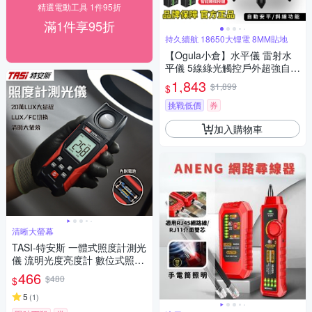
精選電動工具 1件95折
滿1件享95折
持久續航 18650大锂電 8MM貼地
【Ogula小倉】水平儀 雷射水
平儀 5線綠光觸控戶外超強自動
調平 藍光雷射水平儀打斜線
1,843
$1,899
$
（保固兩年 售後無憂）
挑戰低價
券
加入購物車
清晰大螢幕
TASI-特安斯 一體式照度計測光
儀 流明光度亮度計 數位式照度
計
466
$480
$
5
(
1
)