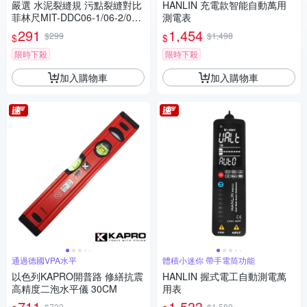
嚴選 水泥裂縫規 污點裂縫對比
HANLIN 充電款智能自動萬用
菲林尺MIT-DDC06-1/06-2/06-
測電表
3三入
291
1,454
$299
$1,498
$
$
限時下殺
限時下殺
加入購物車
加入購物車
通過德國VPA水平
體積小迷你 帶手電筒功能
以色列KAPRO開普路 修繕抗震
HANLIN 握式電工自動測電萬
高精度二泡水平儀 30CM
用表
711
1,533
$732
$1,580