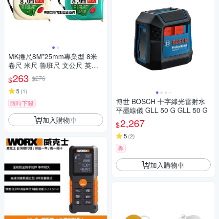
MK捲尺8M*25mm專業型 8米
卷尺 米尺 魯班尺 文公尺 英呎
量尺
263
$276
$
5
(
1
)
博世 BOSCH 十字綠光雷射水
限時下殺
平墨線儀 GLL 50 G GLL 50 G
加入購物車
2,267
$
5
(
2
)
券
加入購物車