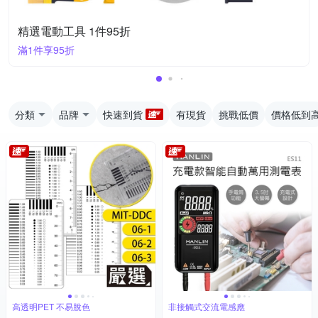
精選電動工具 1件95折
滿1件享95折
分類
品牌
快速到貨
有現貨
挑戰低價
價格低到
高透明PET 不易脫色
非接觸式交流電感應