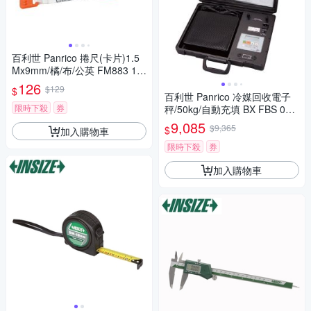
百利世 Panrico 捲尺(卡片)1.5
Mx9mm/橘/布/公英 FM883 15
93CC FM883-1593CC
126
$129
$
百利世 Panrico 冷媒回收電子
限時下殺
券
秤/50kg/自動充填 BX FBS 050
AT BX-FBS-050AT
9,085
$9,365
$
加入購物車
限時下殺
券
加入購物車