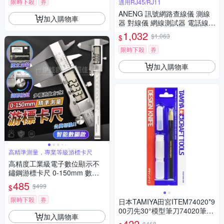
限時下殺
券
適用RJ45/RJ11
ANENG 訊號網路查線儀 測線
加入購物車
器 對線儀 網線測試器 電話線測
試 電力線尋線 電纜偵測 工具
1,032
$1,063
$
尋線器
限時下殺
券
加入購物車
高精準測量，專業等級游標卡尺
高精度工業級電子數位顯示不
鏽鋼游標卡尺 0-150mm 數位
數顯游標尺 測量尺 遊標 內外徑
485
$499
$
測量器
限時下殺
券
日本TAMIYA田宮ITEM74020*9
00刃先30°模型筆刀74020筆刀
加入購物車
含30枚刀片
422
$468