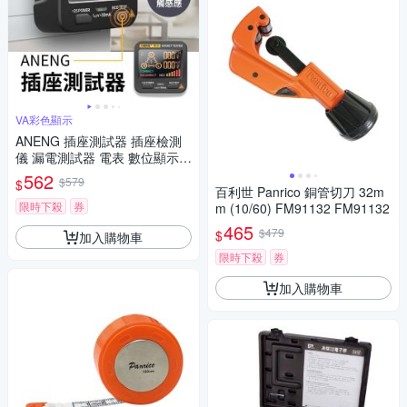
VA彩色顯示
ANENG 插座測試器 插座檢測
儀 漏電測試器 電表 數位顯示
工具
562
$579
$
百利世 Panrico 銅管切刀 32m
限時下殺
券
m (10/60) FM91132 FM91132
465
$479
$
加入購物車
限時下殺
券
加入購物車