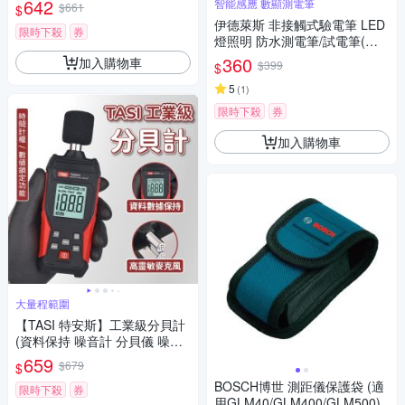
642
智能感應 數顯測電筆
$661
$
工具
伊德萊斯 非接觸式驗電筆 LED
限時下殺
券
燈照明 防水測電筆/試電筆(電
流檢測 火線檢測 電壓偵測器 驗
360
加入購物車
$399
$
電器)
5
(
1
)
限時下殺
券
加入購物車
大量程範圍
【TASI 特安斯】工業級分貝計
(資料保持 噪音計 分貝儀 噪音
測量器 分貝測試 音量測試 環境
659
$679
$
音量計 工業級)
BOSCH博世 測距儀保護袋 (適
限時下殺
券
用GLM40/GLM400/GLM500)