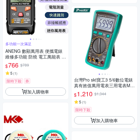
多功能一次滿足
ANENG 數顯萬用表 便攜電錶
維修多功能 防燒 電工萬能表 數
顯 萬用數字表 自動電表 DIY必
766
$789
$
備
5
(
1
)
台灣Pro skt寶工3 5/6數位電錶
限時下殺
券
真有效值萬用電表三用電表MT-
1280附探針(具線晶體測試,量
加入購物車
1,210
$1,344
$
測交流電壓電容電阻溫度)公司
貨,享一年保固
5
(
1
)
限時下殺
加入購物車