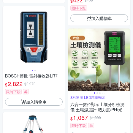
$
限時下殺
加入購物車
BOSCH博世 雷射接收器LR7
2,822
$2,970
$
限時下殺
券
8秒速測 LED精準顯示
加入購物車
六合一數位顯示土壤分析檢測
儀 土壤濕度計 肥力度/PH/光照
度/濕度/溫度/空氣
1,067
$1,099
$
限時下殺
券