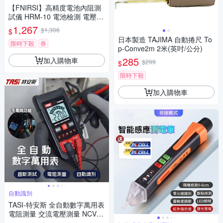
【FNIRSI】高精度電池內阻測
試儀 HRM-10 電池檢測 電壓
電池健康 開爾文 真四線 汽車電
1,267
$1,306
$
瓶 鋰電池 鉛酸電池
日本製造 TAJIMA 自動捲尺 To
限時下殺
券
p-Conve2m 2米(英吋/公分)
285
加入購物車
$299
$
限時下殺
加入購物車
自動識別
TASI-特安斯 全自動數字萬用表
電阻測量 交流電壓測量 NCV非
接觸感應 三用電表 電流表 測量