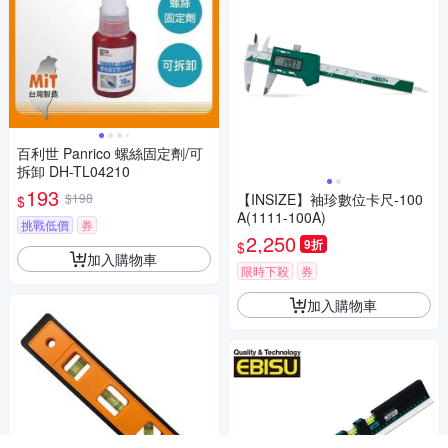
百利世 Panrico 螺絲固定劑/可
拆卸 DH-TL04210
193
$198
【INSIZE】袖珍數位卡尺-100
$
A(1111-100A)
挑戰低價
券
2,250
9折
$
加入購物車
限時下殺
券
加入購物車