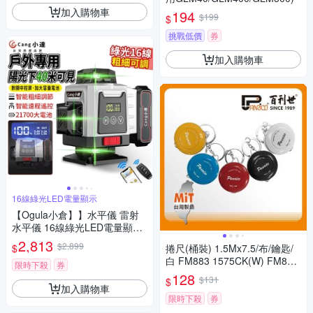
加入購物車
194
$199
$
挑戰低價
券
加入購物車
16線綠光LED電量顯示
【Ogula小倉】】水平儀 雷射
水平儀 16線綠光LED電量顯示
自動調平/可打斜線 貼墻貼地儀
2,813
$2,899
$
捲尺(桶裝) 1.5Mx7.5/布/鑰匙/
高精度強光（保固兩年 售後無
白 FM883 1575CK(W) FM883
憂）
限時下殺
券
-1575CK(W)
128
$131
$
加入購物車
限時下殺
券