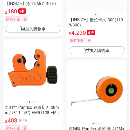
【INSIZE】捲尺5M(7140-5)
180
9折
$
限時下殺
券
【INSIZE】數位卡尺-300(110
8-300)
加入購物車
4,230
9折
$
限時下殺
券
加入購物車
百利世 Panrico 銅管切刀 28m
m(1/8” 1 1/8”) FM91128 FM91
128
403
$415
$
限時下殺
券
百利世 Panrico 捲尺(卡片)2Mx