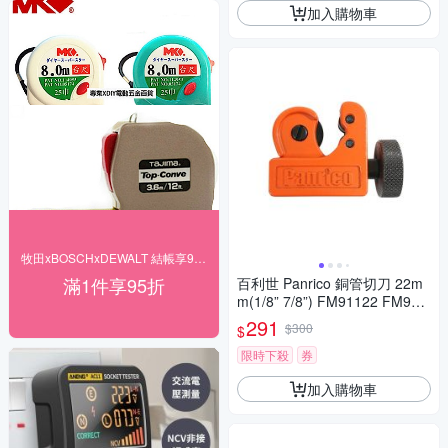
加入購物車
牧田xBOSCHxDEWALT 結帳享95折
滿1件享95折
百利世 Panrico 銅管切刀 22m
m(1/8” 7/8”) FM91122 FM911
22
291
$300
$
限時下殺
券
加入購物車