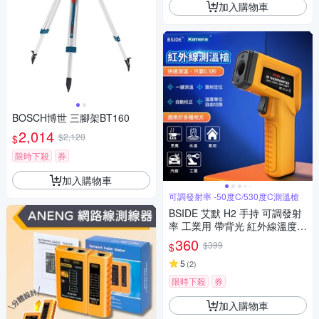
加入購物車
BOSCH博世 三腳架BT160
2,014
$2,120
$
限時下殺
券
加入購物車
可調發射率 -50度C/530度C測溫槍
BSIDE 艾默 H2 手持 可調發射
率 工業用 帶背光 紅外線溫度槍
紅外線測溫儀 紅外線溫度計 非
360
$399
$
接觸式溫度計 手持式感溫棒 食
品溫度計 電子溫度計 感應測溫
5
(
2
)
槍
限時下殺
券
加入購物車