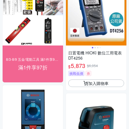
日置電機 HIOKI 數位三用電表
DT4256
8/3-8/9 五金/電動工具 滿1件享97折！
5,873
$6,054
滿1件享97折
$
挑戰低價
券
加入購物車