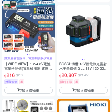
讓測量儀告訴你，電池剩餘多少電量
【WIDE VIEW】1.2-4.8V電池
BOSCH博世 18V鋰電綠光雷射
電量檢測儀(電量檢測器 電壓測
水平墨線儀 GLL 18V-120-33 C
量器 電池電壓 測電儀/BT-168P
G
216
20,807
$239
$21,450
$
$
RO)
挑戰低價
券
限時下殺
券
加入購物車
加入購物車