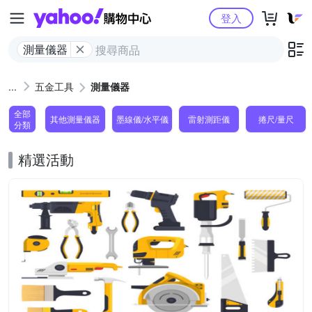
Yahoo購物中心
登入
測量儀器
五金工具
測量儀器
全部
其他測量儀器
墨線儀/水平儀
雷射測距儀
捲尺/量尺
分類
精選活動