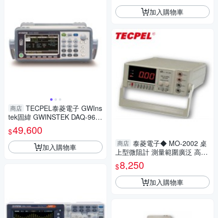
位保護)
加入購物車
TECPEL泰菱電子 GWIns
商店
tek固緯 GWINSTEK DAQ-960
0 數據採集系統 先進精確測量
49,600
$
泰菱電子◆ MO-2002 桌
商店
加入購物車
上型微阻計 測量範圍廣泛 高精
度 低阻計 TECPEL
8,250
$
加入購物車