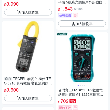
R
平儀 5線綠光觸控戶外超強自動
3,990
$
調平 藍光雷射水平儀打斜線
1,843
$1,899
$
（保固兩年 售後無憂）
加入購物車
挑戰低價
券
加入購物車
TECPEL 泰菱 》泰仕 TE
商店
S-3910 真有效值 交直流鉤錶 D
C/AC T.RMS 1000A
3,600
台灣寶工Pro skit 3 1/2數位電
$
錶萬用電錶MT-1225三用電表
加入購物車
(自動歸零;防雜訊干擾;可量溫
702
9折
$
度直流交流電壓電流電阻電晶
體二極體三極管;雙保險絲;全檔
限時下殺
券