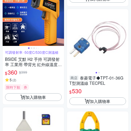
可調發射率 -50度C/530度C測溫槍
BSIDE 艾默 H2 手持 可調發射
率 工業用 帶背光 紅外線溫度槍
紅外線測溫儀 紅外線溫度計 非
360
$399
$
接觸式溫度計 手持式感溫棒 食
泰菱電子◆TPT-01-36G
商店
品溫度計 電子溫度計 感應測溫
5
(
2
)
T型測溫線 TECPEL
槍
限時下殺
券
530
$
加入購物車
加入購物車