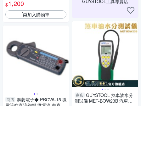
GUYSTOOL工具專賣店
1,200
$
加入購物車
GUYSTOOL 煞車油水分
商店
泰菱電子◆ PROVA-15 微
商店
測試儀 MET-BOW23B 汽車煞
電流交直流鉤部 微電流 交直流
車油檢測 檢測水份含量 煞車油
885
$
兩用 TECPEL TES
5,900
分析
$
加入購物車
加入購物車