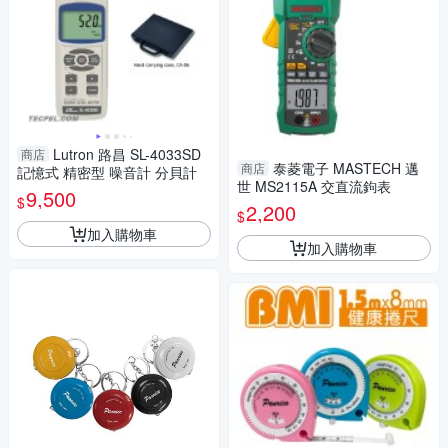
Lutron 路昌 SL-4033SD
商店
泰菱電子 MASTECH 邁
商店
記憶式 精密型 噪音計 分貝計
世 MS2115A 交直流鉤表
9,500
$
2,200
$
加入購物車
加入購物車