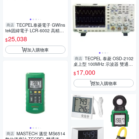
TECPEL泰菱電子 GWIns
商店
tek固緯電子 LCR-6002 高精度
LCR 測試儀10Hz~2kHz RS-23
25,038
$
2
加入購物車
TECPEL 泰菱 OSD-2102
商店
桌上型 100MHz 示波器 雙通道
取樣1GS/s 40M記憶 螢幕8吋
17,000
$
超贈點5倍送
加入購物車
MASTECH 邁世 MS6514
商店