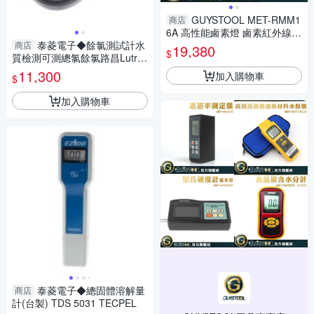
GUYSTOOL MET-RMM1
商店
6A 高性能鹵素燈 鹵素紅外線水
泰菱電子◆餘氯測試計水
分測定儀 水分測定 飼料工廠 水
商店
19,380
$
質檢測可測總氯餘氯路昌Lutro
分儀 0~100%測定範圍
n CL-2006 TECPEL
11,300
加入購物車
$
加入購物車
泰菱電子◆總固體溶解量
商店
計(台製) TDS 5031 TECPEL