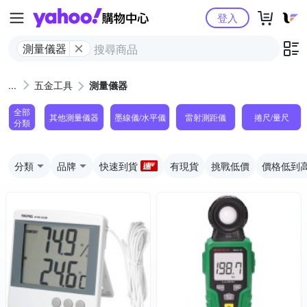
Yahoo購物中心
登入
測量儀器
五金工具
測量儀器
全部
其他測量儀器
墨線儀/水平儀
雷射測距儀
捲尺/量尺
分類
分類
品牌
快速到貨
有現貨
挑戰低價
價格低到