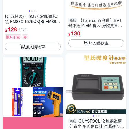
捲尺(桶裝) 1.5Mx7.5/布/鑰匙/
【Panrico 百利世】BMI
商店
黑 FM883 1575CK(B) FM883-
健康捲尺 BMI捲尺 身體質量指
1575CK(B)
128
$131
$
數 健康尺 量尺 腰圍尺 胸圍尺
130
$
限時下殺
券
加入購物車
加入購物車
GUYSTOOL 金屬鋼鐵硬
商店
度 背光 里氏硬度計 金屬硬度量