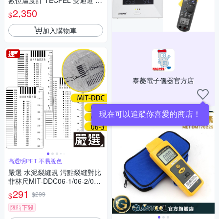
數位溫度計 TECPEL 雙通道 儲
存1000組 電腦連線
2,350
$
加入購物車
泰菱電子儀器官方店
現在可以追蹤你喜愛的商店！
高透明PET 不易脫色
嚴選 水泥裂縫規 污點裂縫對比
菲林尺MIT-DDC06-1/06-2/06-
3三入
291
$299
$
限時下殺