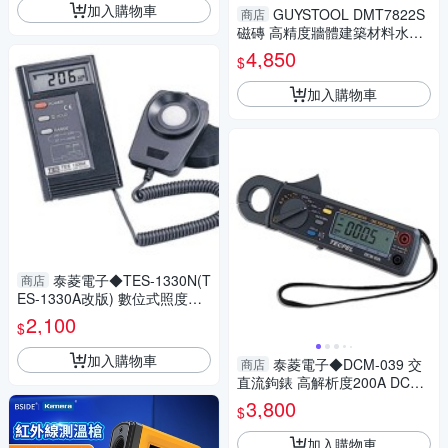
加入購物車
GUYSTOOL DMT7822S
商店
磁磚 高精度牆體建築材料水份
儀 0~40% 牆體水分 浴室牆體
4,850
$
濕度
加入購物車
泰菱電子◆TES-1330N(T
商店
ES-1330A改版) 數位式照度計
3 1/2位液晶顯示TECPEL
2,100
$
加入購物車
泰菱電子◆DCM-039 交
商店
直流鉤錶 高解析度200A DCM0
39 TECPEL
3,800
$
加入購物車