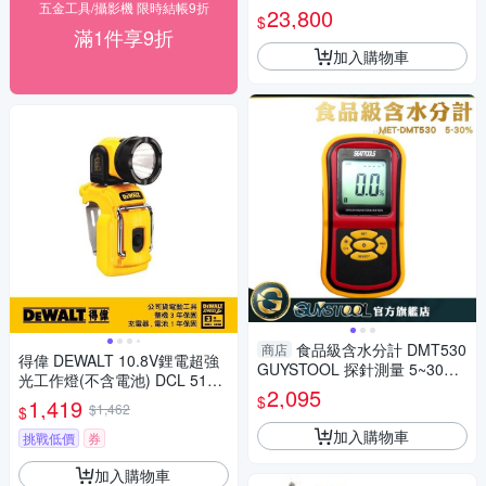
五金工具/攝影機 限時結帳9折
測 金屬硬度計 蕭氏硬度計 手持
23,800
$
硬度計 LHT6560
滿1件享9折
加入購物車
食品級含水分計 DMT530
商店
得偉 DEWALT 10.8V鋰電超強
GUYSTOOL 探針測量 5~30%
光工作燈(不含電池) DCL 510
糧食水分測量 顆粒水分儀 大袋
2,095
N
$
1,419
食品水分
$1,462
$
加入購物車
挑戰低價
券
加入購物車