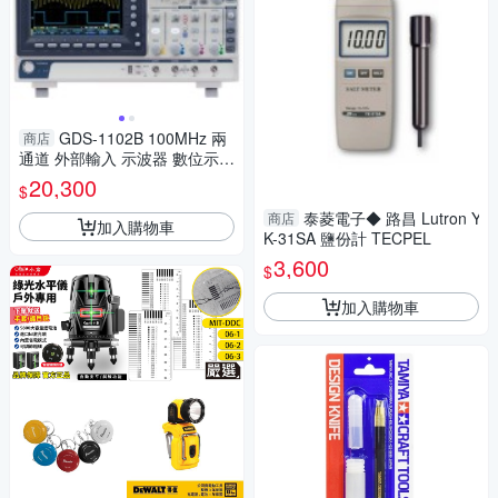
GDS-1102B 100MHz 兩
商店
通道 外部輸入 示波器 數位示波
器 TECPEL泰菱電子 GWInstek
20,300
$
固緯
泰菱電子◆ 路昌 Lutron Y
商店
加入購物車
K-31SA 鹽份計 TECPEL
3,600
$
加入購物車