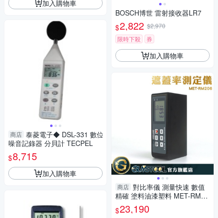
加入購物車
BOSCH博世 雷射接收器LR7
2,822
$2,970
$
限時下殺
券
加入購物車
泰菱電子◆ DSL-331 數位
商店
噪音記錄器 分貝計 TECPEL
8,715
$
加入購物車
對比率儀 測量快速 數值
商店
精確 塗料油漆塑料 MET-RM20
6 遮蓋力測試儀 測量器
23,190
$