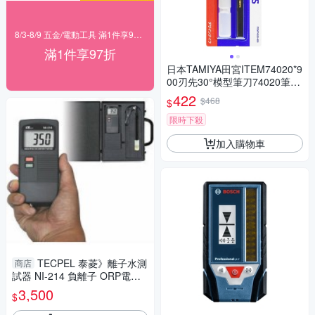
8/3-8/9 五金/電動工具 滿1件享97折！
滿1件享97折
日本TAMIYA田宮ITEM74020*9
00刃先30°模型筆刀74020筆刀
含30枚刀片
422
$468
$
限時下殺
加入購物車
TECPEL 泰菱》離子水測
商店
試器 NI-214 負離子 ORP電極
氧化還原
3,500
$