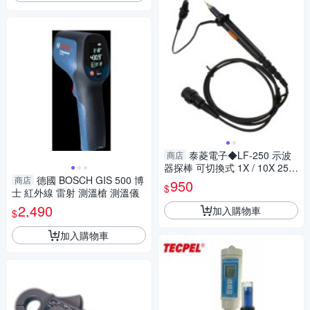
泰菱電子◆LF-250 示波
商店
器探棒 可切換式 1X / 10X 250
德國 BOSCH GIS 500 博
MHz BNC接頭 示波器探棒 LF-
商店
950
$
士 紅外線 雷射 測溫槍 測溫儀
250 TECPEL
2,490
加入購物車
$
加入購物車