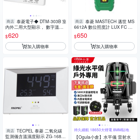
泰菱電子◆ DTM-303B 室
泰菱 MASTECH 邁世 MS
商店
商店
內外二用大型顯示， 數字溫濕
6612A 數位照度計 LUX FC 測
度計 家用 專業 溫溼度計 溫度3
光 ℃ ℉ 測溫 1年保固 TECPE
620
650
$
$
米延長線 TECPEL
L
加入購物車
加入購物車
持久續航 18650大锂電 8MM貼地
TECPEL 泰菱 二氧化碳
商店
監測儀含溫濕度顯示 ZG-1683
【Ogula小倉】水平儀 雷射水