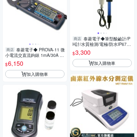
泰菱電子◆筆型酸鹼計/P
商店
H計/水質檢測/電極/防水IP67 L
泰菱電子◆ PROVA-11 微
utron PH-220 TECPEL
商店
3,300
$
小電流交直流鉤錶 1mA/30A 鉤
錶 TES 泰仕 鉗形表
6,150
加入購物車
$
加入購物車