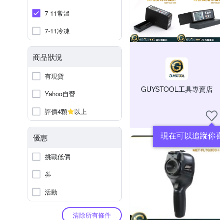
7-11常溫
7-11冷凍
商品狀況
有現貨
GUYSTOOL工具專賣店
Yahoo自營
評價4顆
以上
現在可以追蹤你
優惠
挑戰低價
券
活動
清除所有條件