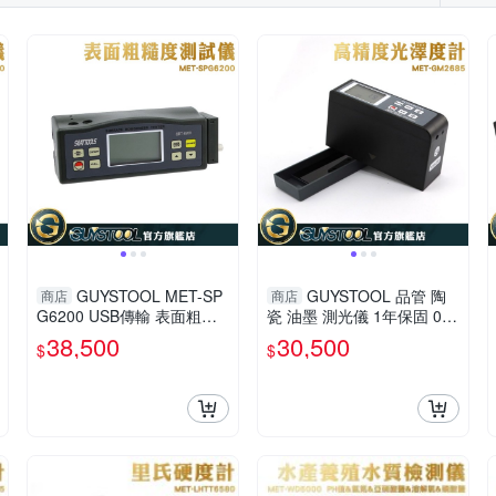
GUYSTOOL MET-SP
GUYSTOOL 品管 陶
商店
商店
G6200 USB傳輸 表面粗糙
瓷 油墨 測光儀 1年保固 0~2
度測試儀(保固1年) 伸縮工
000GU 光澤測試 表面光澤
38,500
30,500
$
$
作臺 光潔度儀 粗糙檢測 平
GM2685 大理石 金屬
面曲面