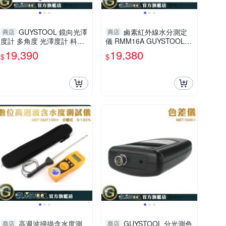
GUYSTOOL 鏡向光澤
鹵素紅外線水分測定
商店
商店
度計 多角度 光澤度計 科技
儀 RMM16A GUYSTOOL 0
儀器 大理石測光儀 測光儀
~100% 水分測定 固態液態
19,390
19,380
$
$
亮度檢測 GM2685BN0
粉態 高性能鹵素燈
高週波掃描含水度測
GUYSTOOL 分光測色
商店
商店