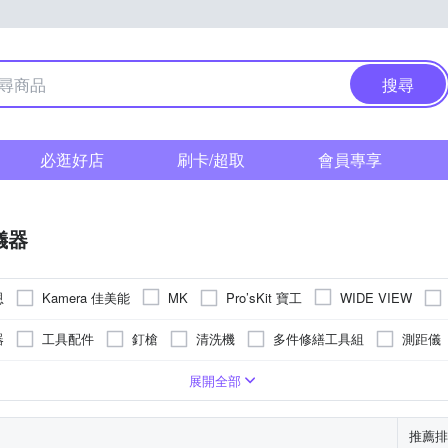
搜尋
必逛好店
刷卡/超取
會員專享
儀器
恩
Kamera 佳美能
Pro’sKit 寶工
MK
WIDE VIEW
器
工具配件
釘槍
清洗機
多件修繕工具組
測距儀
展開全部
推薦排