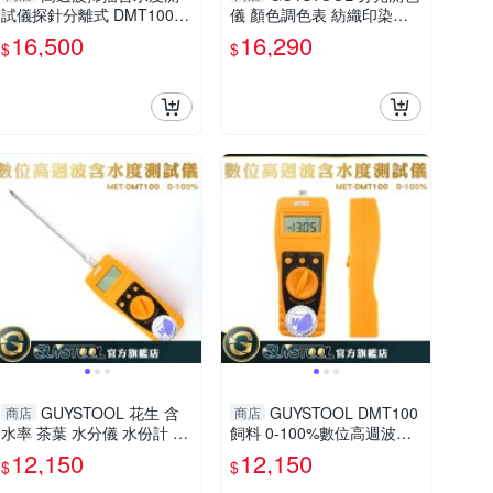
試儀探針分離式 DMT100+
儀 顏色調色表 紡織印染測
GUYSTOOL 飼料工廠 水分
色計 MET-CM6+ 色系搭配
16,500
16,290
$
$
計 粉末水份檢測
操作簡單 測色專家 色彩學
調色
GUYSTOOL 花生 含
GUYSTOOL DMT100
商店
商店
水率 茶葉 水分儀 水份計 水
飼料 0-100%數位高週波掃
份含量 MET-DMT100 適用
描含水度測試儀 水分儀 食
12,150
12,150
$
$
範圍廣 飼料 水份檢測
品水分儀 水份檢測