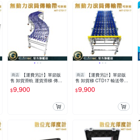
【運費另計】單節販
【運費另計】單節販
商店
商店
售 卸貨滑軌 運貨滑梯 傳送
售 卸貨梯 CTD17 輸送帶設
帶 卸貨神器 MIT-CTD17 貨
備 卸貨省力 輸送設備 流水
9,900
9,900
$
$
物滾輪架 滑梯輸送帶
線輸送 無動力滾筒傳送帶