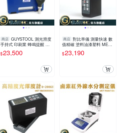
GUYSTOOL 測光滑度
對比率儀 測量快速 數
商店
商店
手持式 印刷業 蜂鳴提醒 表
值精確 塗料油漆塑料 MET-
面粗糙度 粗糙度測試 MET-
RM206 遮蓋力測試儀 測量
23,500
23,190
$
$
SPG6223 噴塗防腐 可連電
器
腦