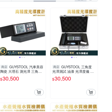
GUYSTOOL 汽車美容
GUYSTOOL 三角度
商店
商店
陶瓷 大理石 測光澤 三角度
光澤測試 油漆 光澤度儀 表
0~2000GU 表面光澤度 表
面光澤度 表面光澤 MET-G
30,500
30,500
$
$
面光澤MET-GM2685 光澤
M2685 製造廠 光澤漆
漆