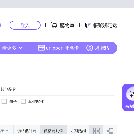
購物車
帳號綁定送
登入
看更多
uniopen 聯名卡
超贈點
其他品牌
鉗子
其他配件
序
價格低到高
價格高到低
近期熱銷