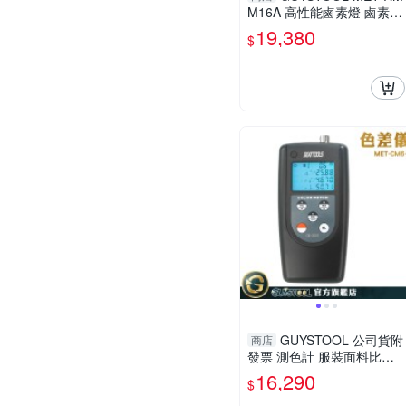
M16A 高性能鹵素燈 鹵素紅
外線水分測定儀 水分測定
19,380
$
飼料工廠 水分儀 0~100%測
定範圍
GUYSTOOL 公司貨附
商店
發票 測色計 服裝面料比色
儀 調色測試 MET-CM6+ 輔
16,290
$
助調色 顏色調色表 技術儀
器