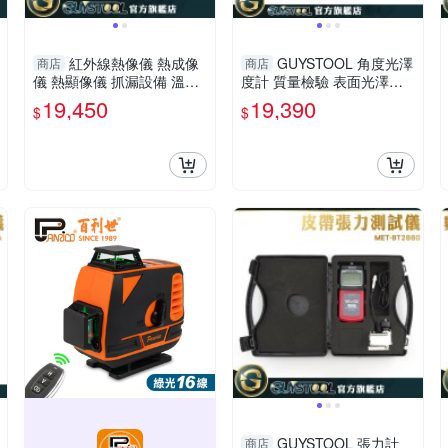
紅外線熱像儀 熱成像
GUYSTOOL 角度光澤
商店
商店
儀 熱顯像儀 抓漏設備 溫度
度計 質量檢驗 表面光澤度
偵測儀 電線異常發熱 紅外
計 GM2685BN0 磁磚光亮測
19,450
19,390
$
$
線顯示儀 FLTG300+2
試 光亮測試計 塗裝金屬
GUYSTOOL 張力計
商店