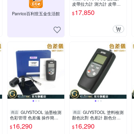
皮帶拉力計 測力計 皮帶張
力儀 750牛頓 精準 張力測
17,850
$
Panrico百利世五金生活館
量儀 MET-BT2880 便攜
GUYSTOOL 油墨檢測
GUYSTOOL 塗料檢測
商店
商店
色彩管理 色差儀 操作簡單
顏色比對 色差計 顏色分析
紡織印染測色計 分光測色儀
儀 印刷工廠專用 科研實驗
16,290
16,290
$
$
顏色分析儀 MET-CM6+
MET-CM6+ 色差測試儀