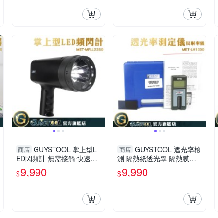
GUYSTOOL 掌上型L
GUYSTOOL 遮光率檢
商店
商店
ED閃頻計 無需接觸 快速測
測 隔熱紙透光率 隔熱膜檢
量 高頻閃燈 MET-MFLL235
測儀 MET-LH1000 光密度
9,990
9,990
$
$
0 非接觸轉速頻閃儀 頻閃儀
儀 濁度測試 專業儀器 透光
率檢測