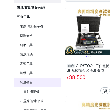
家具/寢具/收納/修繕
五金工具
電鑽/電動起子機
切割修邊
研磨工具
清潔清洗
園藝工具
GUYSTOOL 工件粗糙
商店
度 粗糙檢測 光潔度儀 表面
氣動工具
測量 粗糙度MET-SPG6200
38,500
$
可充電 USB傳輸 電感式測
測量儀器
量曲面
雷射測距儀
墨線儀/水平儀