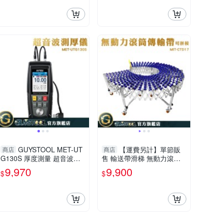
GUYSTOOL MET-UT
【運費另計】單節販
商店
商店
G130S 厚度測量 超音波測
售 輸送帶滑梯 無動力滾筒
厚儀 超聲波測厚儀 厚度測
卸貨梯 無動力傳送帶 卸貨
9,970
9,900
$
$
量儀 用途廣 品質管控
滑梯 CTD17 滑梯輸送帶