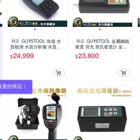
GUYSTOOL 魚塭 水
GUYSTOOL 金屬鋼鐵
商店
商店
質檢測 水質分析儀 水質測
硬度 背光 里氏硬度計 金屬
試儀 測水質 MET-WD5000
硬度量測 金屬硬度計 蕭氏
24,999
23,800
$
$
海生館 磷酸鹽 海水養殖PH
硬度計 手持硬度計 LHT656
溶解氧
0
喜愛的商店！