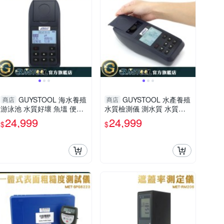
GUYSTOOL 海水養殖
GUYSTOOL 水產養殖
商店
商店
游泳池 水質好壞 魚塭 便攜
水質檢測儀 測水質 水質測
水質測試儀 測水質 MET-W
試儀 水質分析儀 海水養殖M
24,999
24,999
$
$
D5000
ET-WD5000 海生館 便攜