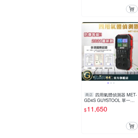
四用氣體偵測器 MET-
商店
GD4S GUYSTOOL 單一氣
體測量 氣體偵測器 可燃氣
11,650
$
體 一氧化碳偵測器 CE認證