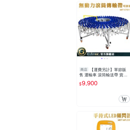
【運費另計】單節販
商店
售 運輸車 滾筒輸送帶 貨物
滾輪架 CTD17 搬運車 卸貨
9,900
$
神器 無動力滾筒傳送帶