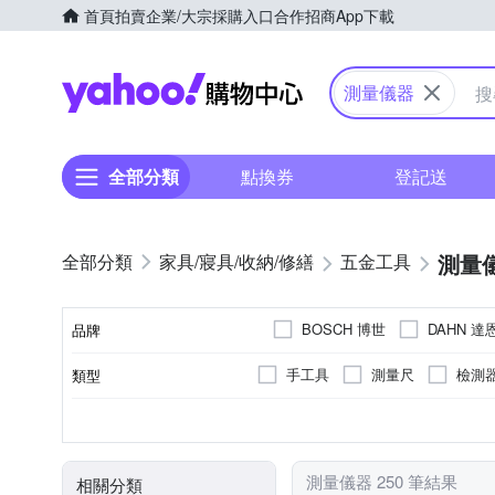
首頁
拍賣
企業/大宗採購入口
合作招商
App下載
Yahoo購物中心
測量儀器
全部分類
點換券
登記送
測量
家具/寢具/收納/修繕
五金工具
BOSCH 博世
DAHN 達
品牌
手工具
測量尺
檢測
類型
品牌名稱
塑膠
無
檯燈
其他材質
材質
顏色
出廠燈泡
類別
測量儀器 250 筆結果
相關分類