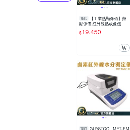
【工業熱顯像儀】熱
商店
顯像儀 紅外線熱成像儀 牆
體抓漏 手持熱像儀 紅外線
19,450
$
測溫儀 溫度槍 FLTG300+2
GUYSTOOL MET-RM
商店