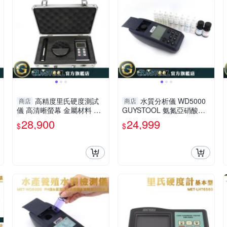
高精度里氏硬度測試
水質分析儀 WD5000
商店
商店
儀 高清晰螢幕 金屬材料 軸
GUYSTOOL 氨氮亞硝酸鹽
承 測值穩定MET-LHTT658
PH 溶解氧 便攜 水質檢測
28,900
24,999
$
$
0 便攜式金屬硬度計
養殖漁業 五項檢測指標