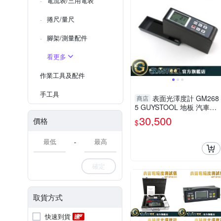
電流表/三用電表
捲尺/量尺
腳架/測量配件
看更多
作業工具及配件
手工具
表面光澤度計 GM268
商店
5 GUYSTOOL 地板 汽車美
容 測光澤 光澤度儀 三角度
30,500
價格
$
光澤測試
-
確定
取貨方式
快速到貨