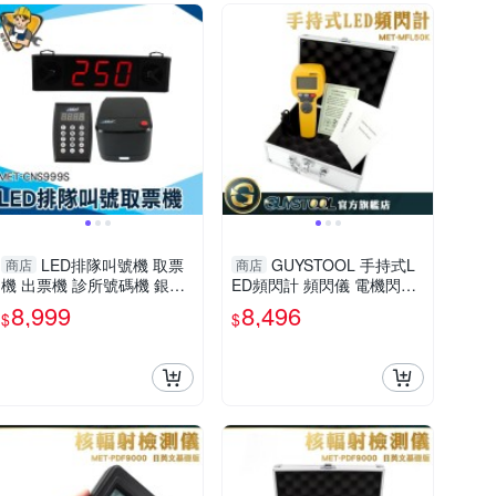
LED排隊叫號機 取票
GUYSTOOL 手持式L
商店
商店
機 出票機 診所號碼機 銀行
ED頻閃計 頻閃儀 電機閃光
取票機 語音報號呼叫器 銀
閃頻測速儀 轉速計 MET-M
8,999
8,496
$
$
行取票機 130-CNS999S
FL50K 印刷業