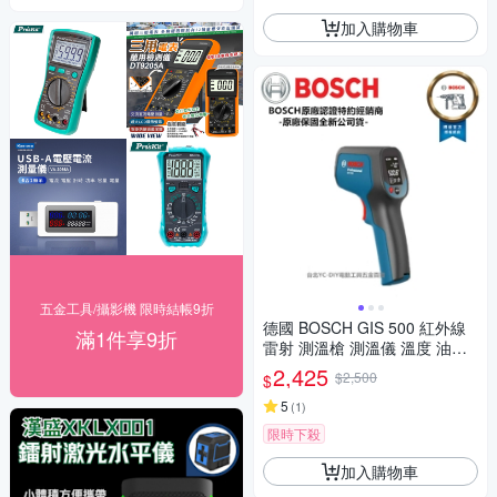
加入購物車
五金工具/攝影機 限時結帳9折
德國 BOSCH GIS 500 紅外線
滿1件享9折
雷射 測溫槍 測溫儀 溫度 油溫
水溫 冷氣
2,425
$2,500
$
5
(
1
)
限時下殺
加入購物車