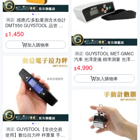
感應式/多點量測含水份計
商店
DMT550 GUYSTOOL 品管 水
分儀 水分計 紙廠 木材廠 含水
1,450
$
分計 0.0~79.5%
加入購物車
GUYSTOOL MET-GM6C
商店
汽車 光澤度儀 精準測量 光澤測
試 光亮度 0~199.9GU 表面光
4,990
$
澤 油墨
加入購物車
GUYSTOOL【非供交易
商店
使用】數位拉力秤 秤重量 手拉