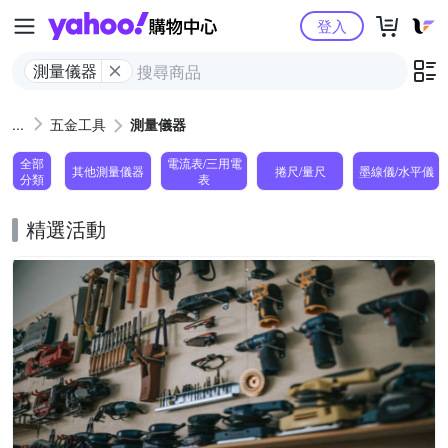
Yahoo購物中心
登入
測量儀器
五金工具
測量儀器
全部
電流表/三用電
其他測量儀器
捲尺/量尺
墨線儀/水平儀
分類
表
精選活動