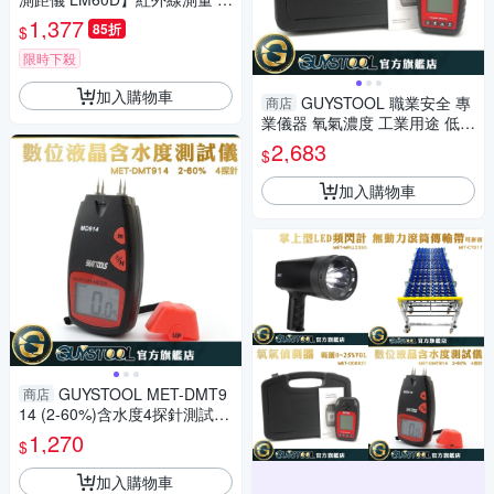
射尺 電子尺 量距機 裝潢建築工
1,377
85折
$
程
限時下殺
加入購物車
GUYSTOOL 職業安全 專
商店
業儀器 氧氣濃度 工業用途 低量
警報 氧氣含量 MET-OD8821
2,683
$
加入購物車
GUYSTOOL MET-DMT9
商店
14 (2-60%)含水度4探針測試儀
木質地板 紙張 小巧 水份儀 紙
1,270
$
箱 竹料
加入購物車