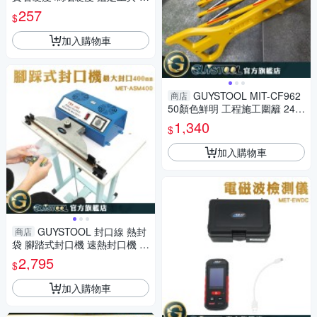
石鑑定熱導儀 MET-HRC9 寶石
257
$
鑑定真偽
加入購物車
GUYSTOOL MIT-CF962
商店
50顏色鮮明 工程施工圍籬 240
~2500mm 摺疊護欄 醒目 室外
1,340
$
裝修 安全防護圍欄
加入購物車
GUYSTOOL 封口線 熱封
商店
袋 腳踏式封口機 速熱封口機 塑
封機 瞬熱 MET-ASM400 密封
2,795
$
機
加入購物車