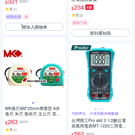
331
$367
$
T9205A)
234
9折
$
5
(
1
)
5
(
2
)
挑戰低價
券
限時下殺
加入購物車
貨到通知我
MK捲尺8M*25mm專業型 8米
卷尺 米尺 魯班尺 文公尺 英呎
功能齊全，方便測量多種數據
量尺
263
台灣寶工Pro skit 3 1/2數位電
$276
$
表萬用電表MT-1220三用電錶
5
(
1
)
(自動歸零;防雜訊干擾;可量交
562
$624
$