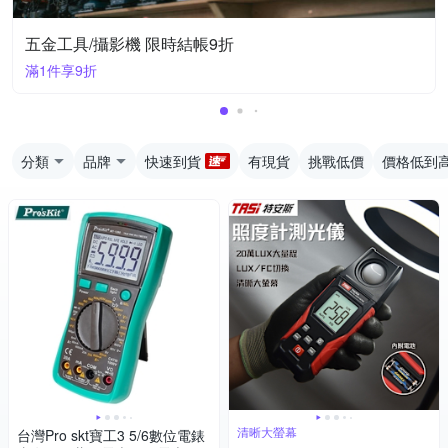
五金工具/攝影機 限時結帳9折
滿1件享9折
分類
品牌
快速到貨
有現貨
挑戰低價
價格低到
清晰大螢幕
台灣Pro skt寶工3 5/6數位電錶