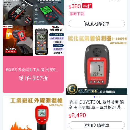
捲尺 木工 卷尺 米尺 鋼捲尺 工
383
86折
$
程量尺 鋼尺
限時下殺
加入購物車
8/3-8/9 五金/電動工具 滿1件享97折！
滿1件享97折
GUYSTOOL 氣體濃度 礦
商店
業 有毒氣體 單一氣體檢測 農業
氣體檢測器 MET-HSM8822 硫
2,420
$
化氫警報器
加入購物車