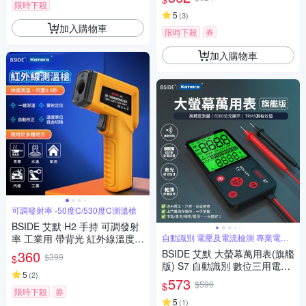
流直流電壓2mA電流電阻電晶
限時下殺
體二極體NCV;雙保險絲;全檔位
5
(
3
)
加入購物車
保護)
限時下殺
券
加入購物車
可調發射率 -50度C/530度C測溫槍
BSIDE 艾默 H2 手持 可調發射
率 工業用 帶背光 紅外線溫度槍
自動識別 電壓及電流檢測 專業電工
首選
紅外線測溫儀 紅外線溫度計 非
360
BSIDE 艾默 大螢幕萬用表(旗艦
$399
$
接觸式溫度計 手持式感溫棒 食
版) S7 自動識別 數位三用電表
品溫度計 電子溫度計 感應測溫
5
(
2
)
手持電表 電工神器 USB充電萬
573
$590
$
槍
用表 非接觸測電壓 火線辨識 居
限時下殺
券
家水電維修工具
5
(
1
)