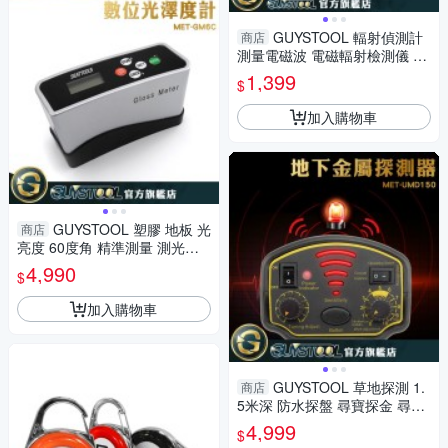
GUYSTOOL 輻射偵測計
商店
測量電磁波 電磁輻射檢測儀 手
機輻射監測儀 電場磁場 MET-E
1,399
$
WDC 電器電磁波
加入購物車
GUYSTOOL 塑膠 地板 光
商店
亮度 60度角 精準測量 測光儀
表面亮度 MET-GM6C 汽車 背
4,990
$
光設計
加入購物車
GUYSTOOL 草地探測 1.
商店
5米深 防水探盤 尋寶探金 尋寶
考古 地下金屬探測儀 金屬探測
4,999
$
器