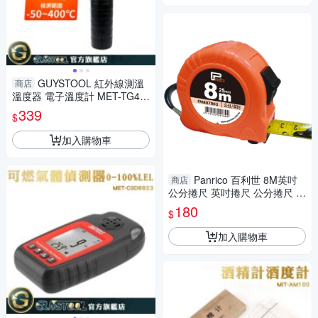
GUYSTOOL 紅外線測溫
商店
溫度器 電子溫度計 MET-TG40
0 溫度槍烘焙 非接觸式 油溫水
339
$
溫 溫度槍
加入購物車
Panrico 百利世 8M英吋
商店
公分捲尺 英吋捲尺 公分捲尺 伸
縮尺 量尺 雙煞車鋼捲尺
180
$
加入購物車