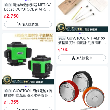
可燃氣體偵測器 MET-CG
商店
D8823 GUYSTOOL 丙烷 石油
氣 附儀器箱 環境安全 可燃氣體
2,750
$
警報器 氣體偵測器
加入購物車
GUYSTOOL MIT-AM100
商店
酒精濃度計 酒度計 刻度清晰 酒
度表 酒精測試儀 工業 酒溫度計
160
$
加入購物車
GUYSTOOL 附鋰電池1個
商店
貼牆型 垂直線 激光水平儀 超強
綠光 CLLGS-8 附儀器包 8條雷
1,355
$
射線