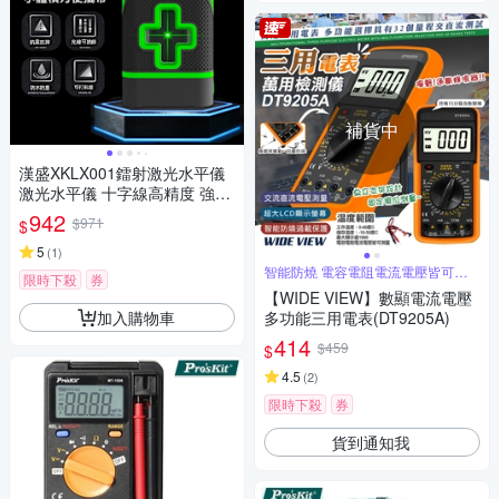
補貨中
漢盛XKLX001鐳射激光水平儀
激光水平儀 十字線高精度 強光
紅外線 斜線 防水 攜帶型小型水
942
$971
$
平儀
5
(
1
)
智能防燒 電容電阻電流電壓皆可測
限時下殺
券
量
【WIDE VIEW】數顯電流電壓
加入購物車
多功能三用電表(DT9205A)
414
$459
$
4.5
(
2
)
限時下殺
券
貨到通知我