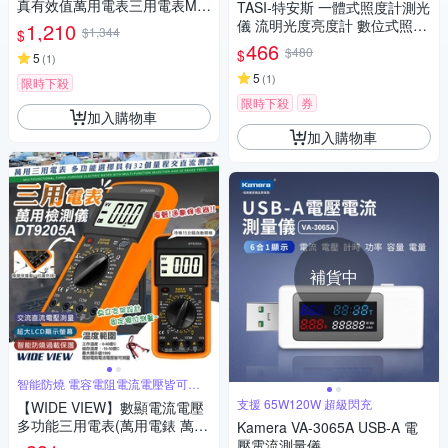
真有效值萬用電表三用電表MT-
TASI-特安斯 一體式照度計測光
1280附探針(具線晶體測試,量
儀 流明光度亮度計 數位式照度
1,210
$1,344
$
測交流電壓電容電阻溫度)公司
計
466
$480
$
貨,享一年保固
5
(
1
)
5
(
1
)
限時下殺
限時下殺
券
加入購物車
加入購物車
補貨中
智能防燒 電容電阻電流電壓皆可測
量
支援 65W120W 超級閃充
【WIDE VIEW】數顯電流電壓
多功能三用電表(萬用電錶 萬能
Kamera VA-3065A USB-A 電
電表 電壓表 電壓測量 電容表/D
壓電流測量儀