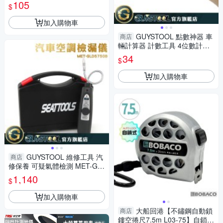
秤 吊秤 快速秤重 小型重量秤
105
$
生活小物RH50A
加入購物車
GUYSTOOL 點數神器 車
商店
輛計算器 計數工具 4位數計數
精準計數 客流量點數 機械式計
34
$
數器 MIT-MC9999
加入購物車
GUYSTOOL 維修工具 汽
商店
修保養 可疑氣體檢測 MET-GL
D5750B 可繞曲探頭 汽車冷媒
1,140
$
測漏儀
加入購物車
大船回港【不鏽鋼自動鎖
商店
鏤空捲尺7.5m L03-75】自鎖式