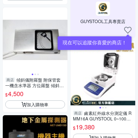
GUYSTOOL工具專賣店
現在可以追蹤你喜愛的商店！
傾斜儀附羅盤 附保管套
商店
一機含水準器 方位羅盤 傾斜計
簡易望遠鏡
4,500
$
加入購物車
鹵素紅外線水分測定儀 R
商店
MM16A GUYSTOOL 0~100%
水分測定 固態液態粉態 高性能
19,380
$
鹵素燈
加入購物車