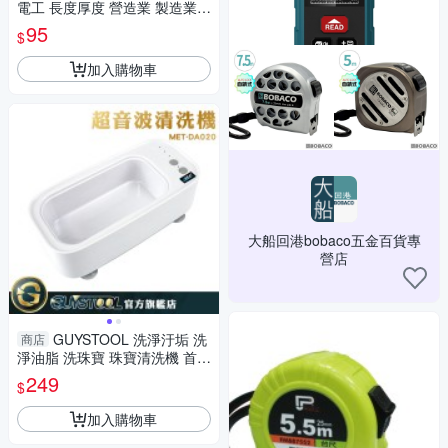
電工 長度厚度 營造業 製造業
內徑 電子數顯卡尺 MIT-DVC-S
95
$
150P 防潑水 廠房
加入購物車
大船回港bobaco五金百貨專
營店
GUYSTOOL 洗淨汙垢 洗
商店
淨油脂 洗珠寶 珠寶清洗機 首飾
清洗 洗眼鏡機 MET-DA020 清
249
$
洗神器 眼鏡清洗機
加入購物車