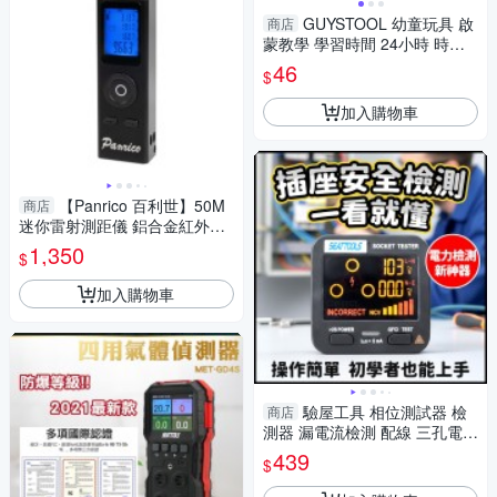
GUYSTOOL 幼童玩具 啟
商店
蒙教學 學習時間 24小時 時針
分針秒針 鐘錶模型 早教 認識時
46
$
間 時鐘模型
加入購物車
【Panrico 百利世】50M
商店
迷你雷射測距儀 鋁合金紅外線
電子尺測距儀 (BI-LDM-050S)
1,350
$
加入購物車
驗屋工具 相位測試器 檢
商店
測器 漏電流檢測 配線 三孔電源
座 AC11 家用配線 火線地線中
439
$
線 電工 工業