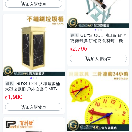
加入購物車
GUYSTOOL 封口布 背封
商店
袋 熱封膜 餅乾袋 食材封口機
足踏封口機 速熱封口機 MET-A
2,795
$
SM400
加入購物車
GUYSTOOL 大樓垃圾桶
商店
大型垃圾桶 戶外垃圾桶 MIT-R
A7A 菸缸桶 奢華 萬用桶 分類
1,980
$
桶
加入購物車