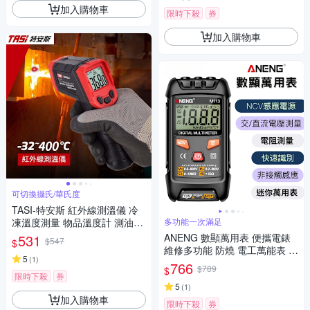
加入購物車
限時下殺
券
加入購物車
可切換攝氏/華氏度
TASI-特安斯 紅外線測溫儀 冷
凍溫度測量 物品溫度計 測油溫
多功能一次滿足
烤箱溫度
531
ANENG 數顯萬用表 便攜電錶
$547
$
維修多功能 防燒 電工萬能表 數
5
(
1
)
顯 萬用數字表 自動電表 DIY必
766
$789
$
備
限時下殺
券
5
(
1
)
加入購物車
限時下殺
券