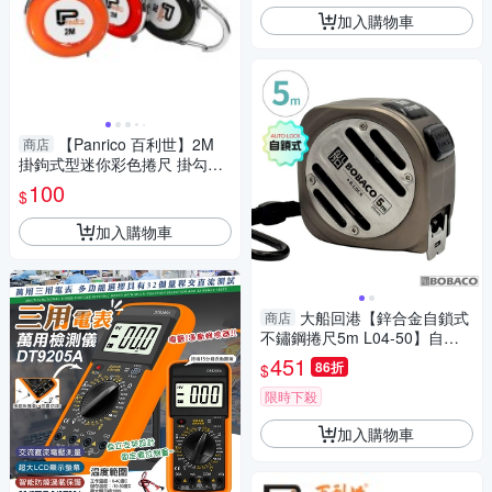
加入購物車
【Panrico 百利世】2M
商店
掛鉤式型迷你彩色捲尺 掛勾型
迷你彩色便攜尺
100
$
加入購物車
大船回港【鋅合金自鎖式
商店
不鏽鋼捲尺5m L04-50】自動
鎖捲尺 木工 卷尺 鏤空捲尺 米
451
86折
$
尺 工程量尺
限時下殺
加入購物車