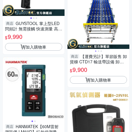
GUYSTOOL 掌上型LED
商店
閃頻計 無需接觸 快速測量 高頻
閃燈 MET-MFLL2350 非接觸
9,990
$
轉速頻閃儀 頻閃儀
加入購物車
【運費另計】單節販售 卸
商店
貨梯 CTD17 輸送帶設備 卸貨
省力 輸送設備 流水線輸送 無動
9,900
$
力滾筒傳送帶
加入購物車
HANMATEK【60M雷射
商店
測距儀 LM60D】紅外線測量 雷