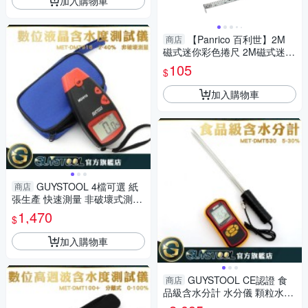
加入購物車
【Panrico 百利世】2M
商店
磁式迷你彩色捲尺 2M磁式迷你
彩色便攜尺
105
$
加入購物車
GUYSTOOL 4檔可選 紙
商店
張生產 快速測量 非破壞式測量
水份儀 水份計 MET-DMT916
1,470
$
最小單位0.1% 書寫紙
加入購物車
GUYSTOOL CE認證 食
商店
品級含水分計 水分儀 顆粒水分
儀 雜貨店 DMT530 米廠 穀物