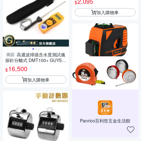
2,095
$
加入購物車
高週波掃描含水度測試儀
商店
探針分離式 DMT100+ GUYST
OOL 飼料工廠 水分計 粉末水
16,500
$
份檢測
加入購物車
Panrico百利世五金生活館