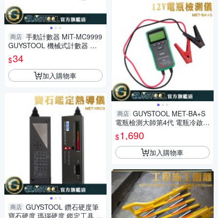
手動計數器 MIT-MC9999
商店
GUYSTOOL 機械式計數器 人
流計數 客流量點數器 計數器 數
34
$
量計算 手握數客器
加入購物車
GUYSTOOL MET-BA+S
商店
電瓶檢測大師第4代 電瓶冷啟動
能力檢測 電瓶健康 電瓶壽命 快
1,690
$
速準確
加入購物車
GUYSTOOL 鑽石硬度筆
商店
寶石硬度 瑪瑙硬度 鑑定工具 寶