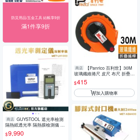
防災用品/五金工具 結帳享9折
滿1件享9折
【Panrico 百利世】30M
商店
玻璃纖維捲尺 皮尺 布尺 折疊搖
桿設計
415
$
加入購物車
GUYSTOOL 遮光率檢測
商店
隔熱紙透光率 隔熱膜檢測儀 M
ET-LH1000 光密度儀 濁度測試
9,990
$
專業儀器 透光率檢測