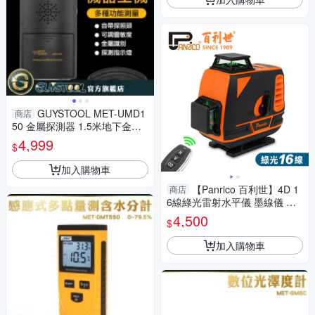
GUYSTOOL MET-UMD1
商店
50 金屬探測器 1.5米地下金屬
探測器 考古 尋寶探金 防水探盤
4,999
$
找金屬
加入購物車
【Panrico 百利世】4D 1
商店
6線綠光雷射水平儀 墨線儀 自
動調平 貼地 貼墻 鋪磁磚
4,500
$
加入購物車