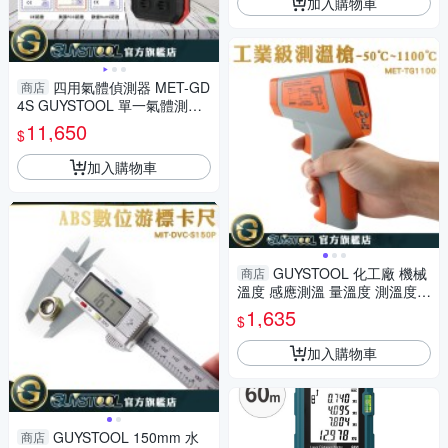
加入購物車
四用氣體偵測器 MET-GD
商店
4S GUYSTOOL 單一氣體測量
氣體偵測器 可燃氣體 一氧化碳
11,650
$
偵測器 CE認證
加入購物車
GUYSTOOL 化工廠 機械
商店
溫度 感應測溫 量溫度 測溫度
溫度槍 MET-TG1100 測溫槍
1,635
$
工業用
加入購物車
GUYSTOOL 150mm 水
商店