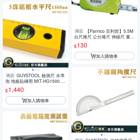
【Panrico 百利世】5.5M
商店
台尺捲尺 公分捲尺 伸縮尺 量尺
雙煞車鋼捲尺
130
$
加入購物車
GUYSTOOL 檢測尺 水準
商店
泡 地板貼磚用 MIT-HG1500 水
平呎 工程必備 木工 水平校準器
1,440
$
加入購物車