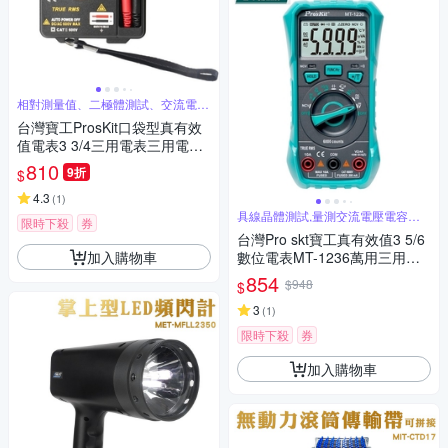
相對測量值、二極體測試、交流電壓
真有效
台灣寶工ProsKit口袋型真有效
值電表3 3/4三用電表三用電錶
MT-1506(過壓保護,附探針;台
810
9折
$
灣公司貨,享1年保固)迷你電表
攜帶型電錶 量交流電壓二極體
4.3
(
1
)
電阻電容
具線晶體測試,量測交流電壓電容電
限時下殺
券
阻溫度
台灣Pro skt寶工真有效值3 5/6
加入購物車
數位電表MT-1236萬用三用電
錶附探針(具線晶體測試,量測交
854
$948
$
流電壓電容電阻溫度)公司貨,享
一年保固
3
(
1
)
限時下殺
券
加入購物車