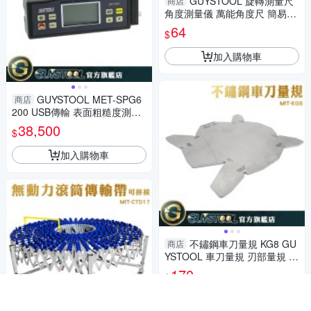
GUYSTOOL 旋轉測量尺
商店
角度測量儀 萬能角度尺 簡易量
角器 分度規 半圓尺 AG150 分
64
$
度尺 量角尺
加入購物車
GUYSTOOL MET-SPG6
商店
200 USB傳輸 表面粗糙度測試
儀(保固1年) 伸縮工作臺 光潔度
38,500
$
儀 粗糙檢測 平面曲面
加入購物車
不鏽鋼車刀量規 KG8 GU
商店
YSTOOL 車刀量規 刃部量規 車
刀角度板 多功能測量規 螺紋量
170
$
規
加入購物車