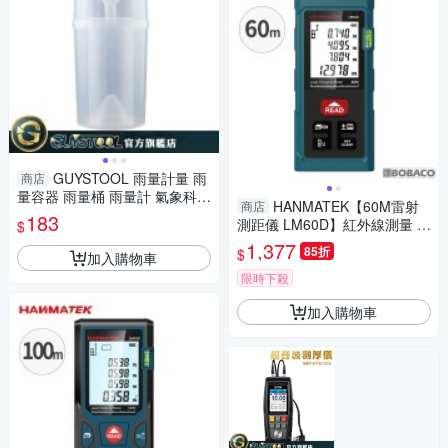
GUYSTOOL 雨量計量 雨
商店
量容器 雨量桶 雨量計 氣象科學
HANMATEK【60M雷射
商店
小學自然科學儀器 塑料 測雨量
183
測距儀 LM60D】紅外線測量 雷
$
射尺 電子尺 量距機 裝潢建築工
1,377
85折
$
加入購物車
程
限時下殺
加入購物車