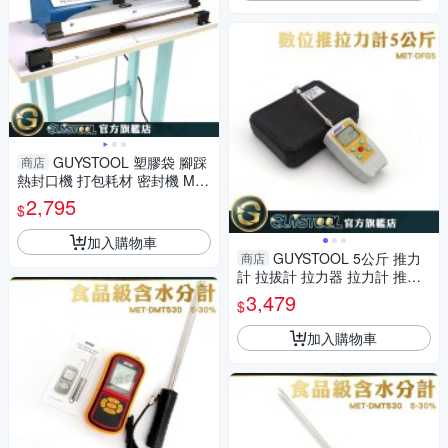
GUYSTOOL 塑膠袋 腳踩
商店
熱封口機 打包耗材 密封機 ME
T-ASM400 真空包裝袋 包裝機
2,795
$
加入購物車
GUYSTOOL 5公斤 推力
商店
計 拉拔計 拉力器 拉力計 推拉
壓 MET-DFG5 測力計 推拉力
3,479
$
計 多規格3種模式
加入購物車