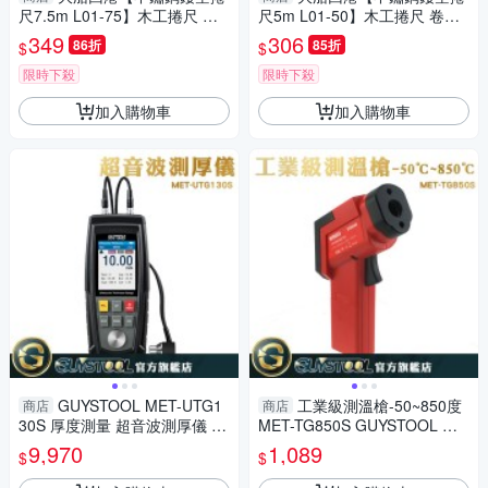
尺7.5m L01-75】木工捲尺 卷
尺5m L01-50】木工捲尺 卷尺
尺 公分捲尺 米尺 鋼捲尺 工程
公分捲尺 米尺 鋼捲尺 工程量尺
349
306
86折
85折
$
$
量尺 鋼尺
鋼尺
限時下殺
限時下殺
加入購物車
加入購物車
GUYSTOOL MET-UTG1
工業級測溫槍-50~850度
商店
商店
30S 厚度測量 超音波測厚儀 超
MET-TG850S GUYSTOOL 測
聲波測厚儀 厚度測量儀 用途廣
溫度 溫度測量 量溫度 高溫溫度
9,970
1,089
$
$
品質管控
計 紅外線測溫槍 工業用