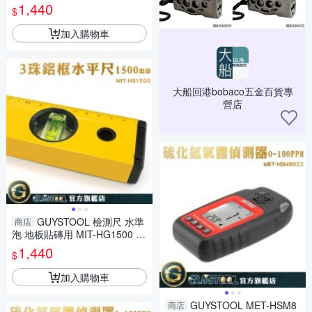
建築工具 水準泡 水電 三株水平
1,440
$
尺
加入購物車
大船回港bobaco五金百貨專
營店
GUYSTOOL 檢測尺 水準
商店
泡 地板貼磚用 MIT-HG1500 水
平呎 工程必備 木工 水平校準器
1,440
$
加入購物車
GUYSTOOL MET-HSM8
商店