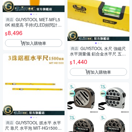
GUYSTOOL MET-MFL5
商店
0K 精度高 手持式LED頻閃計
印刷業 轉速計 非接觸測速計 數
8,496
$
顯測速儀 測速計
加入購物車
GUYSTOOL 水尺 強磁尺
商店
水平測量儀 鋁合金水平尺 五金
工具 高精度 MIT-HG1500 强磁
1,440
$
水平尺
加入購物車
GUYSTOOL 抓水平 水平
商店
尺 靠尺 水平泡 MIT-HG1500