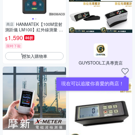
HANMATEK【100M雷射
商店
測距儀 LM100】紅外線測量 雷
射尺 電子尺 量距機 裝潢建築工
1,590
86折
$
程
限時下殺
加入購物車
GUYSTOOL工具專賣店
現在可以追蹤你喜愛的商店！