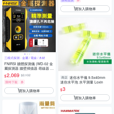
加入購物車
三模式探測 - 金屬 / 電線 / 木材
FNIRSI 牆體探測儀 (WD-02 金
屬探測器 牆壁掃描器 尋線器 木
檔感應 牆體偵測器 電線偵測 鑽
2,069
$2,132
$
孔定位)
迷你水平儀 9.5x40mm
商店
迷你水平泡 水平測量 Loxin
限時下殺
券
3
$
加入購物車
加入購物車