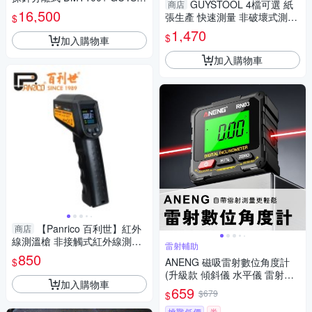
GUYSTOOL 4檔可選 紙
商店
OOL 飼料工廠 水分計 粉末水
16,500
張生產 快速測量 非破壞式測量
$
份檢測
水份儀 水份計 MET-DMT916
1,470
$
加入購物車
最小單位0.1% 書寫紙
加入購物車
【Panrico 百利世】紅外
商店
線測溫槍 非接觸式紅外線測溫
雷射輔助
槍 CE認證 (FK04-5501C)
850
$
ANENG 磁吸雷射數位角度計
(升級款 傾斜儀 水平儀 雷射水
加入購物車
平儀 數位量角器 坡度儀 傾角
659
$679
$
儀)
挑戰低價
券