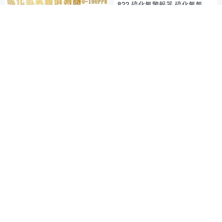
822 硫化氫警報器 硫化氫氣體
偵測器 單一氣體檢測 化工業 礦
2,420
$
業 工作安全 背光螢幕
加入購物車
GUYSTOOL 氣體濃度 礦
商店
業 有毒氣體 單一氣體檢測 農業
氣體檢測器 MET-HSM8822 硫
2,420
$
化氫警報器
加入購物車
GUYSTOOL MET-DMT9
商店
14 (2-60%)含水度4探針測試儀
木質地板 紙張 小巧 水份儀 紙
1,270
$
箱 竹料
加入購物車