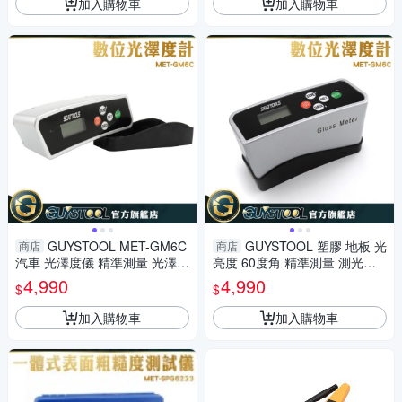
加入購物車
加入購物車
GUYSTOOL MET-GM6C
GUYSTOOL 塑膠 地板 光
商店
商店
汽車 光澤度儀 精準測量 光澤測
亮度 60度角 精準測量 測光儀
試 光亮度 0~199.9GU 表面光
表面亮度 MET-GM6C 汽車 背
4,990
4,990
$
$
澤 油墨
光設計
加入購物車
加入購物車