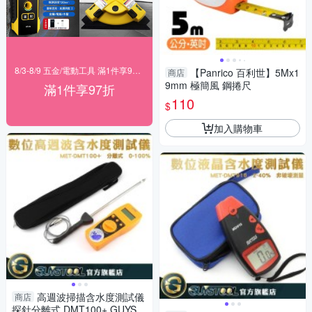
8/3-8/9 五金/電動工具 滿1件享97折！
【Panrico 百利世】5Mx1
商店
9mm 極簡風 鋼捲尺
滿1件享97折
110
$
加入購物車
高週波掃描含水度測試儀
商店
探針分離式 DMT100+ GUYST