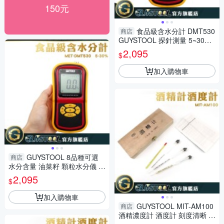
150元
食品級含水分計 DMT530
商店
GUYSTOOL 探針測量 5~30%
糧食水分測量 顆粒水分儀 大袋
2,095
$
食品水分
加入購物車
GUYSTOOL 8品種可選
商店
水分含量 油菜籽 顆粒水分儀 含
水度 水分儀 DMT530
2,095
$
加入購物車
GUYSTOOL MIT-AM100
商店
酒精濃度計 酒度計 刻度清晰 酒