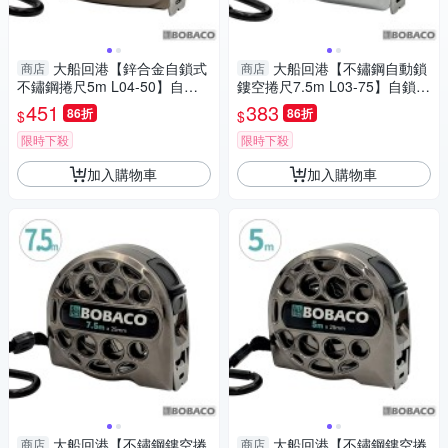
大船回港【鋅合金自鎖式
大船回港【不鏽鋼自動鎖
商店
商店
不鏽鋼捲尺5m L04-50】自動
鏤空捲尺7.5m L03-75】自鎖式
鎖捲尺 木工 卷尺 鏤空捲尺 米
捲尺 木工 卷尺 米尺 鋼捲尺 工
451
383
86折
86折
$
$
尺 工程量尺
程量尺 鋼尺
限時下殺
限時下殺
加入購物車
加入購物車
大船回港【不鏽鋼鏤空捲
大船回港【不鏽鋼鏤空捲
商店
商店