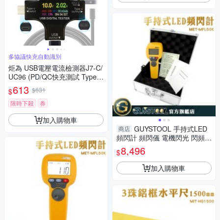
多協議快充自動識別
炬為 USB電壓電流檢測器J7-C/
UC96 (PD/QC快充測試 TypeC
電流表 電壓電流表 手機充電 數
613
$631
$
位顯示電表)
限時下殺
券
加入購物車
GUYSTOOL 手持式LED
商店
頻閃計 頻閃儀 電機閃光 閃頻測
速儀 轉速計 MET-MFL50K 印
8,496
$
刷業
加入購物車