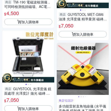
TM-190 電磁波檢測儀，
商店
可同時檢測低頻磁場、AC電
場、高頻電磁波
4,500
$
GUYSTOOL MET-GM6
商店
油漆 光澤度儀 精準量測 磁磚
加入購物車
濁度計 200GU 光澤度計 測光
7,050
$
澤 表面亮度
加入購物車
GUYSTOOL 光澤度儀 鏡
商店
面處理 光澤度計 拋光 磁磚 測
光澤 快速測量 MET-GM6 200
7,050
$
角定位設計
GU 精準量測
多功能雷射直角地線儀 (水平儀
加入購物車
直角儀 鐳射儀 木工測量 裝潢