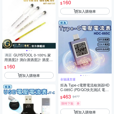
度表 酒精測試儀 工業 酒溫度計
160
$
加入購物車
GUYSTOOL 0-100% 家
商店
用酒度計 測白酒酒度計 酒度表
酒精含量 酒精計 AM100 工業
160
$
酒精濃度計酒溫度計
加入購物車
全協議支援
炬為 Type-c電壓電流檢測器HD
C-085C (PD/QC快充測試 電壓
電流表 手機充電 數位顯示電
463
$477
$
表)
限時下殺
券
加入購物車