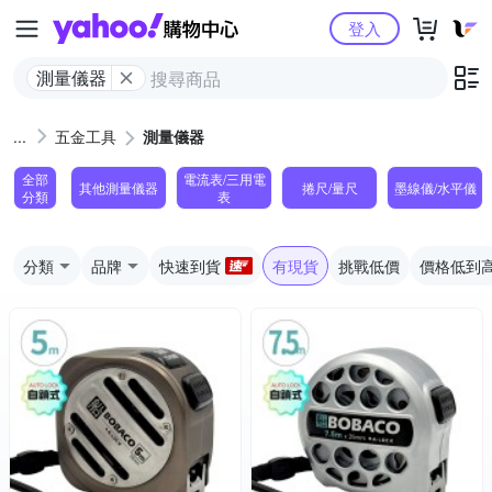
Yahoo購物中心
登入
測量儀器
五金工具
測量儀器
全部
電流表/三用電
其他測量儀器
捲尺/量尺
墨線儀/水平儀
分類
表
分類
品牌
快速到貨
有現貨
挑戰低價
價格低到