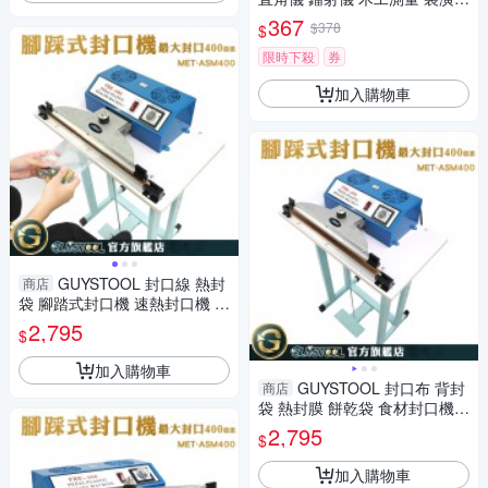
直線 地磚定位器)
367
$378
$
限時下殺
券
加入購物車
GUYSTOOL 封口線 熱封
商店
袋 腳踏式封口機 速熱封口機 塑
封機 瞬熱 MET-ASM400 密封
2,795
$
機
加入購物車
GUYSTOOL 封口布 背封
商店
袋 熱封膜 餅乾袋 食材封口機
足踏封口機 速熱封口機 MET-A
2,795
$
SM400
加入購物車