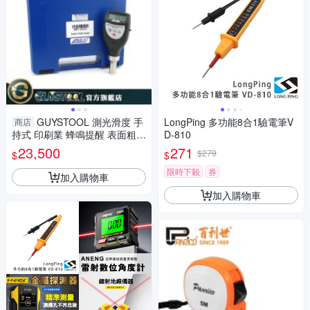
GUYSTOOL 測光滑度 手
LongPing 多功能8合1驗電筆V
商店
持式 印刷業 蜂鳴提醒 表面粗糙
D-810
度 粗糙度測試 MET-SPG6223
23,500
271
$279
$
$
噴塗防腐 可連電腦
限時下殺
券
加入購物車
加入購物車