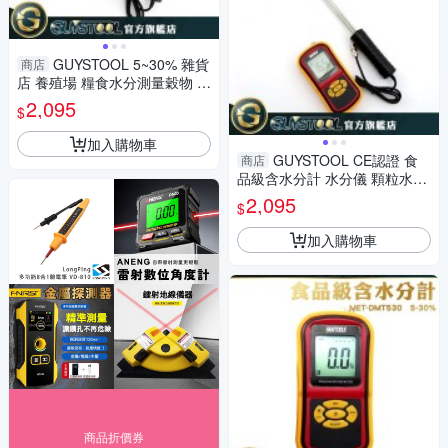
GUYSTOOL 5~30% 雜貨
商店
店 養殖場 糧食水分測量穀物 含
水度 水分儀 MET-DMT530 大
2,095
$
袋食品水分
加入購物車
GUYSTOOL CE認證 食
商店
品級含水分計 水分儀 顆粒水分
儀 雜貨店 DMT530 米廠 穀物
2,095
$
加入購物車
商品折價券