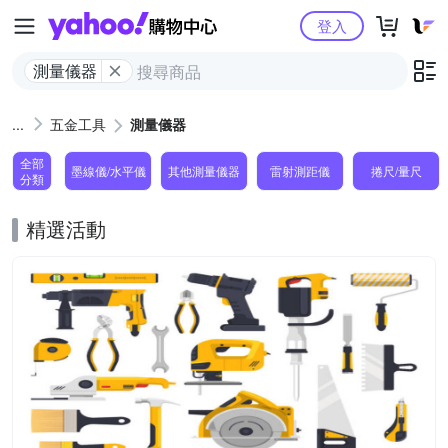
Yahoo購物中心
登入
測量儀器
五金工具
測量儀器
全部
墨線儀/水平儀
其他測量儀器
雷射測距儀
捲尺/量尺
分類
精選活動