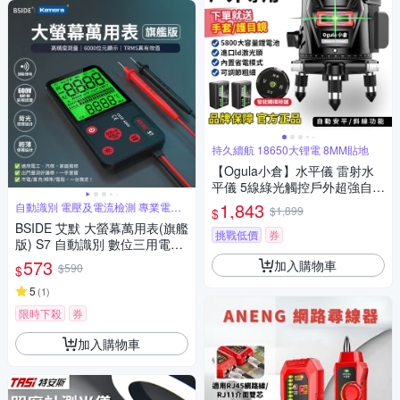
持久續航 18650大锂電 8MM貼地
【Ogula小倉】水平儀 雷射水
平儀 5線綠光觸控戶外超強自動
調平 藍光雷射水平儀打斜線
1,843
自動識別 電壓及電流檢測 專業電工
$1,899
$
首選
（保固兩年 售後無憂）
BSIDE 艾默 大螢幕萬用表(旗艦
挑戰低價
券
版) S7 自動識別 數位三用電表
手持電表 電工神器 USB充電萬
573
加入購物車
$590
$
用表 非接觸測電壓 火線辨識 居
家水電維修工具
5
(
1
)
限時下殺
券
加入購物車