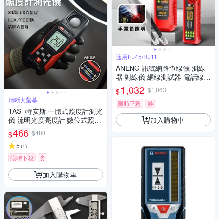
適用RJ45/RJ11
ANENG 訊號網路查線儀 測線
器 對線儀 網線測試器 電話線測
試 電力線尋線 電纜偵測 工具
1,032
$1,063
$
尋線器
清晰大螢幕
限時下殺
券
TASI-特安斯 一體式照度計測光
加入購物車
儀 流明光度亮度計 數位式照度
計
466
$480
$
5
(
1
)
限時下殺
券
加入購物車