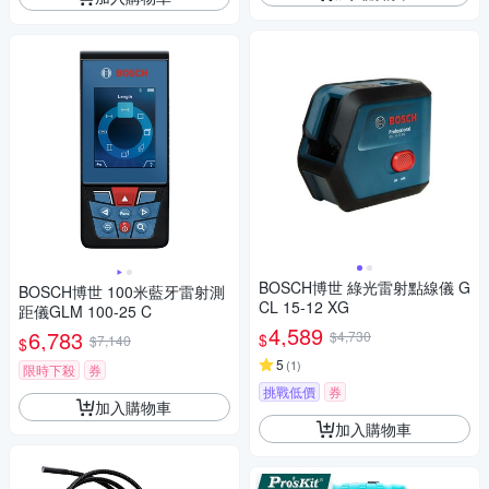
BOSCH博世 綠光雷射點線儀 G
BOSCH博世 100米藍牙雷射測
CL 15-12 XG
距儀GLM 100-25 C
4,589
6,783
$4,730
$
$7,140
$
5
(
1
)
限時下殺
券
挑戰低價
券
加入購物車
加入購物車