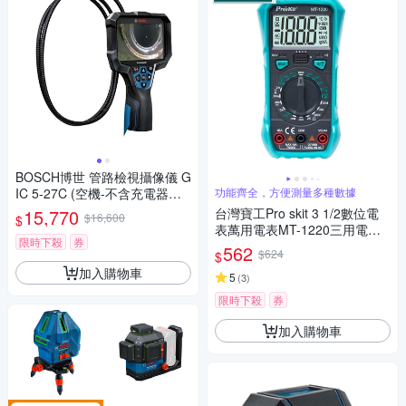
BOSCH博世 管路檢視攝像儀 G
IC 5-27C (空機-不含充電器及
功能齊全，方便測量多種數據
電池)
15,770
台灣寶工Pro skit 3 1/2數位電
$16,600
$
表萬用電表MT-1220三用電錶
限時下殺
券
(自動歸零;防雜訊干擾;可量交
562
$624
$
流直流電壓2mA電流電阻電晶
加入購物車
體二極體NCV;雙保險絲;全檔位
5
(
3
)
保護)
限時下殺
券
加入購物車