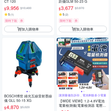
CT 120
距儀GLM 50-23 G
9,956
3,677
$10,480
$3,870
$
$
5
5
(
1
)
(
2
)
限時下殺
券
限時下殺
券
加入購物車
加入購物車
讓測量儀告訴你，電池剩餘多少電量
BOSCH博世 綠光五線雷射墨線
儀 GLL 50-15 XG
【WIDE VIEW】1.2-4.8V電池
電量檢測儀(電量檢測器 電壓測
4,870
$5,020
$
量器 電池電壓 測電儀/BT-168P