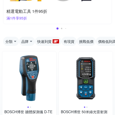
精選電動工具 1件95折
滿1件享95折
分類
品牌
快速到貨
有現貨
挑戰低價
價格低到
BOSCH博世 牆體探測儀 D-TE
BOSCH博世 50米綠光雷射測