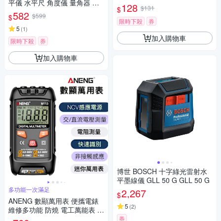
平儀 水平尺 角度儀 量角器 測
1575CK(Y)
128
$131
$
平儀 角度尺 角度測量
582
$599
$
限時下殺
券
5
(
1
)
加入購物車
限時下殺
券
加入購物車
博世 BOSCH 十字綠光雷射水
平墨線儀 GLL 50 G GLL 50 G
多功能一次滿足
2,267
$
ANENG 數顯萬用表 便攜電錶
5
(
2
)
維修多功能 防燒 電工萬能表 數
顯 萬用數字表 自動電表 DIY必
券