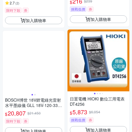
216
$239
$
2.7
(
2
)
RO)
挑戰低價
券
限時下殺
券
加入購物車
加入購物車
日置電機 HIOKI 數位三用電表
BOSCH博世 18V鋰電綠光雷射
DT4256
水平墨線儀 GLL 18V-120-33 C
G
5,873
20,807
$6,054
$
$21,450
$
挑戰低價
券
限時下殺
券
加入購物車
加入購物車