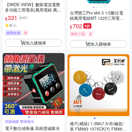
量
【WIDE VIEW】數顯電流電壓
多功能三用電表(萬用電錶 萬能
台灣寶工Pro skit 3 1/2數位電
電表 電壓表 電壓測量 電容表/D
331
$367
錶萬用電錶MT-1225三用電表
$
T9205A)
(自動歸零;防雜訊干擾;可量溫
702
5
(
1
)
9折
$
度直流交流電壓電流電阻電晶
挑戰低價
券
體二極體三極管;雙保險絲;全檔
限時下殺
券
位保護)
加入購物車
加入購物車
四面磁吸 雙側激光
捲尺(桶裝) 1.5Mx7.5/布/鑰匙/
電子數位傾角儀 高精度磁吸水
黃 FM883 1575CK(Y) FM883-