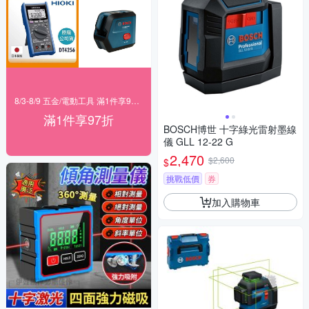
8/3-8/9 五金/電動工具 滿1件享97折！
滿1件享97折
BOSCH博世 十字綠光雷射墨線
儀 GLL 12-22 G
2,470
$2,600
$
挑戰低價
券
加入購物車