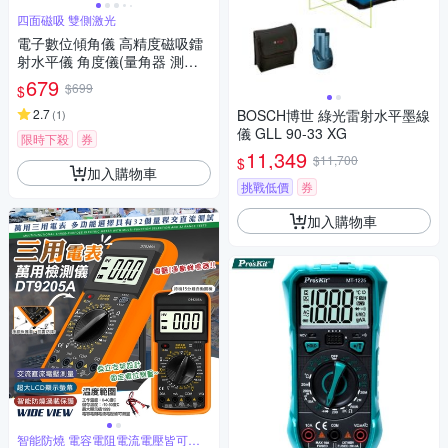
四面磁吸 雙側激光
電子數位傾角儀 高精度磁吸鐳
射水平儀 角度儀(量角器 測平
儀 角度尺 角度測量)
679
$699
$
2.7
BOSCH博世 綠光雷射水平墨線
(
1
)
儀 GLL 90-33 XG
限時下殺
券
11,349
$11,700
$
加入購物車
挑戰低價
券
加入購物車
智能防燒 電容電阻電流電壓皆可測