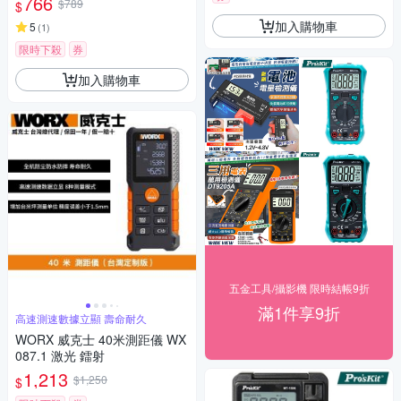
766
$789
$
備
加入購物車
5
(
1
)
限時下殺
券
加入購物車
五金工具/攝影機 限時結帳9折
滿1件享9折
高速測速數據立顯 壽命耐久
WORX 威克士 40米測距儀 WX
087.1 激光 鐳射
1,213
$1,250
$