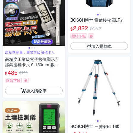
BOSCH博世 雷射接收器LR7
2,822
$2,970
$
限時下殺
券
加入購物車
高精準測量，專業等級游標卡尺
高精度工業級電子數位顯示不
鏽鋼游標卡尺 0-150mm 數位
數顯游標尺 測量尺 遊標 內外徑
485
$499
$
測量器
限時下殺
券
加入購物車
BOSCH博世 三腳架BT160