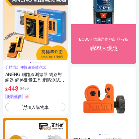
BOSCH 德藝之作 指定品79折
滿99大優惠
分體設計便於遠距離測試
ANENG 網路線測線器 網路對
線器 網路測量工具 網路測試儀
可調測量
443
$456
$
挑戰低價
券
加入購物車