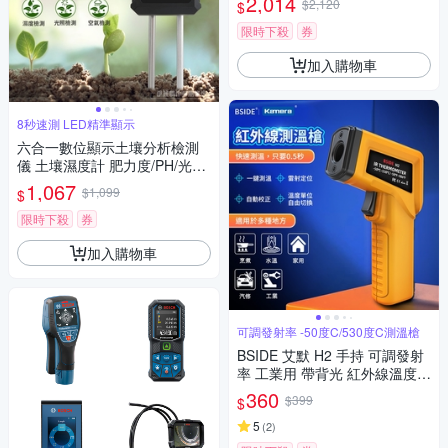
2,014
$2,120
$
限時下殺
券
加入購物車
8秒速測 LED精準顯示
六合一數位顯示土壤分析檢測
儀 土壤濕度計 肥力度/PH/光照
度/濕度/溫度/空氣
1,067
$1,099
$
限時下殺
券
加入購物車
可調發射率 -50度C/530度C測溫槍
BSIDE 艾默 H2 手持 可調發射
率 工業用 帶背光 紅外線溫度槍
紅外線測溫儀 紅外線溫度計 非
360
$399
$
接觸式溫度計 手持式感溫棒 食
品溫度計 電子溫度計 感應測溫
5
(
2
)
槍