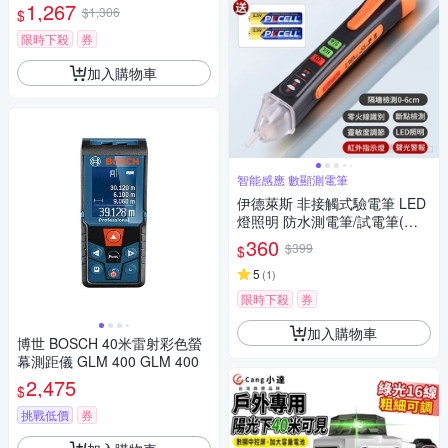
電池健康 開爾文 真四線 汽車電
1,267
$1,306
$
瓶 鋰電池 鉛酸電池
限時下殺
券
加入購物車
智能感應 數顯測電筆
伊德萊斯 非接觸式驗電筆 LED
燈照明 防水測電筆/試電筆(電
流檢測 火線檢測 電壓偵測器 驗
360
$399
$
電器)
5
(
1
)
限時下殺
券
加入購物車
博世 BOSCH 40米雷射彩色螢
幕測距儀 GLM 400 GLM 400
2,475
$
挑戰低價
券