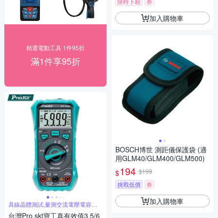
限時下殺
券
加入購物車
精選電動工具 1件95折
滿1件享95折
BOSCH博世 測距儀保護袋 (適
用GLM40/GLM400/GLM500)
194
$199
$
挑戰低價
券
加入購物車
具線晶體測試,量測交流電壓電容電
阻溫度
台灣Pro skt寶工真有效值3 5/6