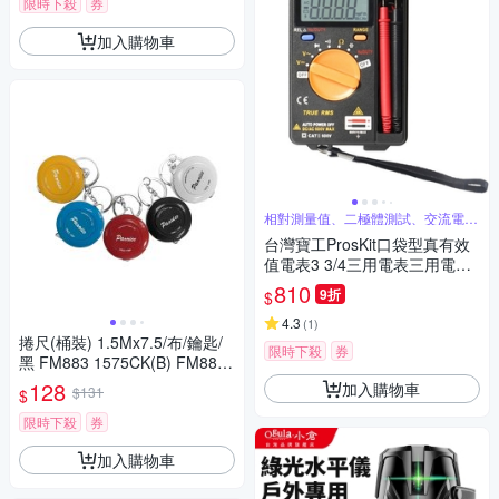
限時下殺
券
加入購物車
相對測量值、二極體測試、交流電壓
真有效
台灣寶工ProsKit口袋型真有效
值電表3 3/4三用電表三用電錶
MT-1506(過壓保護,附探針;台
810
9折
$
灣公司貨,享1年保固)迷你電表
攜帶型電錶 量交流電壓二極體
4.3
(
1
)
捲尺(桶裝) 1.5Mx7.5/布/鑰匙/
電阻電容
限時下殺
券
黑 FM883 1575CK(B) FM883-
1575CK(B)
128
加入購物車
$131
$
限時下殺
券
加入購物車