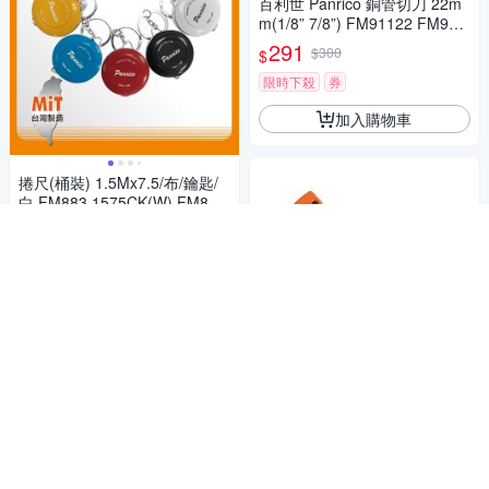
百利世 Panrico 銅管切刀 22m
m(1/8” 7/8”) FM91122 FM911
22
291
$300
$
限時下殺
券
加入購物車
捲尺(桶裝) 1.5Mx7.5/布/鑰匙/
白 FM883 1575CK(W) FM883
-1575CK(W)
128
$131
$
限時下殺
券
加入購物車
百利世 Panrico 銅管切刀 32m
m (10/60) FM91132 FM91132
465
$479
$