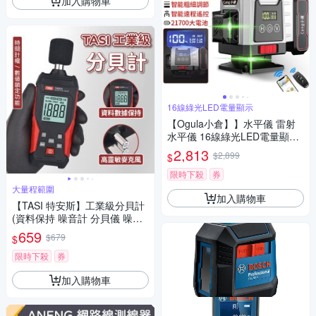
加入購物車
16線綠光LED電量顯示
【Ogula小倉】】水平儀 雷射
水平儀 16線綠光LED電量顯示
自動調平/可打斜線 貼墻貼地儀
2,813
$2,899
$
高精度強光（保固兩年 售後無
憂）
限時下殺
券
大量程範圍
加入購物車
【TASI 特安斯】工業級分貝計
(資料保持 噪音計 分貝儀 噪音
測量器 分貝測試 音量測試 環境
659
$679
$
音量計 工業級)
限時下殺
券
加入購物車