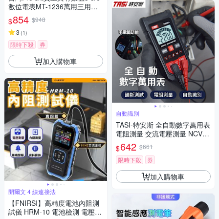
數位電表MT-1236萬用三用電
錶附探針(具線晶體測試,量測交
854
$948
$
流電壓電容電阻溫度)公司貨,享
一年保固
3
(
1
)
限時下殺
券
加入購物車
自動識別
TASI-特安斯 全自動數字萬用表
電阻測量 交流電壓測量 NCV非
接觸感應 三用電表 電流表 測量
642
$661
$
工具
限時下殺
券
加入購物車
開爾文 4 線連接法
【FNIRSI】高精度電池內阻測
試儀 HRM-10 電池檢測 電壓