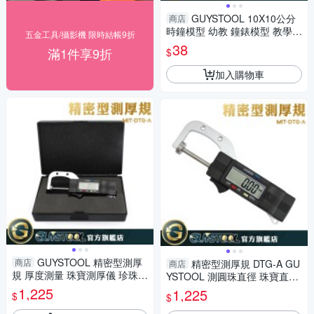
GUYSTOOL 10X10公分
商店
時鐘模型 幼教 鐘錶模型 教學時
五金工具/攝影機 限時結帳9折
鐘 時鐘玩具 MIT-CTA224 2針
38
滿1件享9折
$
連動 教材
加入購物車
GUYSTOOL 精密型測厚
商店
精密型測厚規 DTG-A GU
商店
規 厚度測量 珠寶測厚儀 珍珠測
YSTOOL 測圓珠直徑 珠寶直徑
量儀 DIY配件 測圓珠直徑 珠寶
測量 DIY配件布料 皮革珠寶專
1,225
1,225
$
$
厚度 MIT-DTG-A
用 珠寶配飾直徑