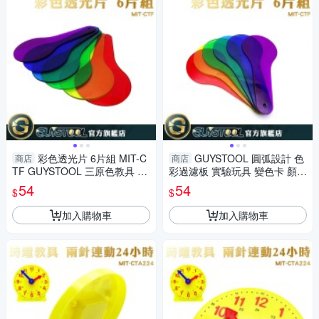
彩色透光片 6片組 MIT-C
GUYSTOOL 圓弧設計 色
商店
商店
TF GUYSTOOL 三原色教具 色
彩過濾板 實驗玩具 變色卡 顏色
彩過濾板 顏色疊加 變色卡
疊加 三原色教具 MIT-CTF 防
54
54
$
$
滑紋理
加入購物車
加入購物車