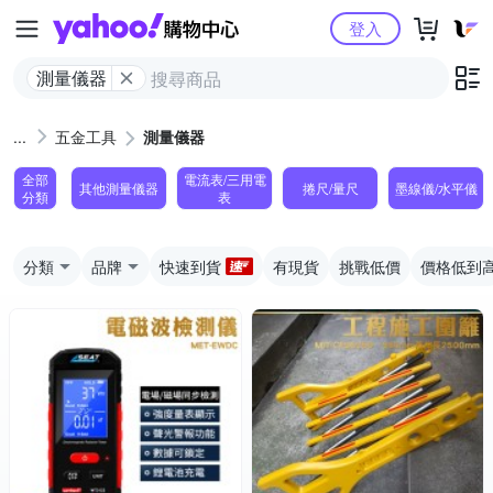
Yahoo購物中心
登入
測量儀器
五金工具
測量儀器
全部
電流表/三用電
其他測量儀器
捲尺/量尺
墨線儀/水平儀
分類
表
分類
品牌
快速到貨
有現貨
挑戰低價
價格低到