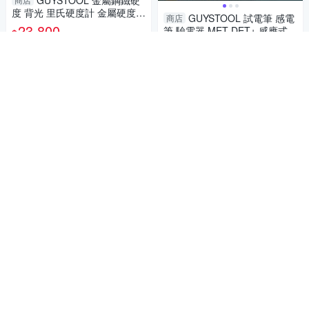
GUYSTOOL 金屬鋼鐵硬
度 背光 里氏硬度計 金屬硬度量
GUYSTOOL 試電筆 感電
商店
測 金屬硬度計 蕭氏硬度計 手持
23,800
筆 驗電器 MET-DET+ 感應式測
$
硬度計 LHT6560
電筆 12V-48V-1000V 非接觸
198
$
加入購物車
檢測工具 驗電筆
加入購物車
GUYSTOOL 交流電感應
商店
檢測 測斷線 測電器 測電壓 電
ABS數位游標卡尺 DVC-S
商店
容筆 MET-DET+ 電壓探測 智能
198
150P GUYSTOOL 測深度長度
$
測電筆 驗屋
厚度 外徑 游標卡尺 高強度ABS
95
$
加入購物車
材質 廠房 防潑水