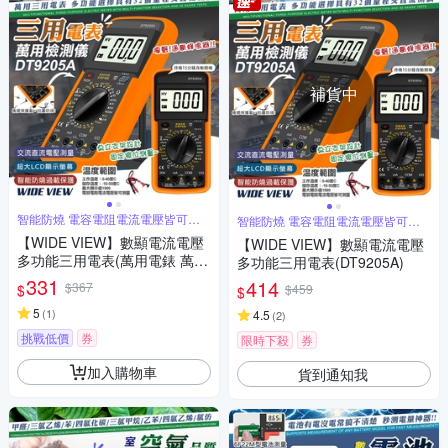
補貨中
智能防燒 電容電阻電流電壓皆可測
智能防燒 電容電阻電流電壓皆可測
量
量
【WIDE VIEW】數顯電流電壓
【WIDE VIEW】數顯電流電壓
多功能三用電表(萬用電錶 萬能
多功能三用電表(DT9205A)
電表 電壓表 電壓測量 電容表/D
331
414
$367
$
$459
$
T9205A)
5
(
1
)
4.5
(
2
)
挑戰低價
券
限時下殺
券
加入購物車
貨到通知我