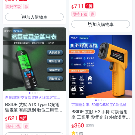
多用途電筆 口袋電表 環境溫度
用電表 自動量程 多用途電筆 口
711
9折
$
測量 小電表 三用電錶 手持電表
限時下殺
券
袋電表 環境溫度測量 火線檢查
導線通斷模式 小電表 三用電錶
限時下殺
券
加入購物車
手持電表
加入購物車
自動識別 交直流電壓火線電容電阻
通斷模式
BSIDE 艾默 A1X Type C充電
可調發射率 -50度C/530度C測溫槍
驗電筆 智能識別 數位三用電表
BSIDE 艾默 H2 手持 可調發射
自動量程 多用途電表 口袋電表
621
率 工業用 帶背光 紅外線溫度槍
9折
$
電阻測量 小電表 三用電錶 手持
紅外線測溫儀 紅外線溫度計 非
360
$399
$
電表
限時下殺
券
接觸式溫度計 手持式感溫棒 食
品溫度計 電子溫度計 感應測溫
5
(
2
)