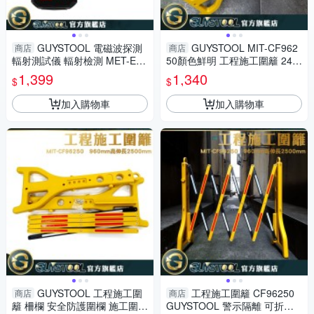
GUYSTOOL 電磁波探測
GUYSTOOL MIT-CF962
商店
商店
輻射測試儀 輻射檢測 MET-EW
50顏色鮮明 工程施工圍籬 240
DC 變電箱電磁波 聲光報警 現
~2500mm 摺疊護欄 醒目 室外
1,399
1,340
$
$
貨 輻射監測儀
裝修 安全防護圍欄
加入購物車
加入購物車
GUYSTOOL 工程施工圍
工程施工圍籬 CF96250
商店
商店
籬 柵欄 安全防護圍欄 施工圍欄
GUYSTOOL 警示隔離 可折疊