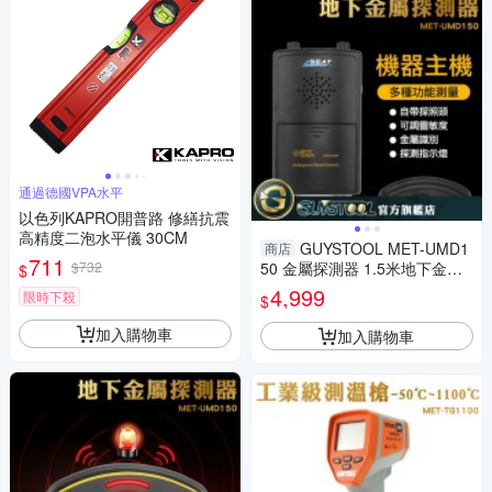
通過德國VPA水平
以色列KAPRO開普路 修繕抗震
高精度二泡水平儀 30CM
GUYSTOOL MET-UMD1
商店
711
$732
50 金屬探測器 1.5米地下金屬
$
探測器 考古 尋寶探金 防水探盤
4,999
限時下殺
$
找金屬
加入購物車
加入購物車