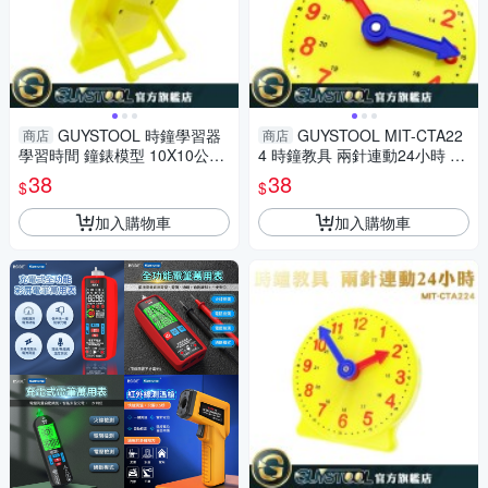
GUYSTOOL 時鐘學習器
GUYSTOOL MIT-CTA22
商店
商店
學習時間 鐘錶模型 10X10公分
4 時鐘教具 兩針連動24小時 教
教學時鐘 時鐘模型 幼教 時間觀
學時鐘 鐘錶模型 學習時間 2針
38
38
$
$
念 教材
連動 時鐘模型
加入購物車
加入購物車