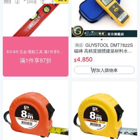
GUYSTOOL DMT7822S
商店
磁磚 高精度牆體建築材料水份
8/3-8/9 五金/電動工具 滿1件享97折！
儀 0~40% 牆體水分 浴室牆體
4,850
滿1件享97折
$
濕度
加入購物車