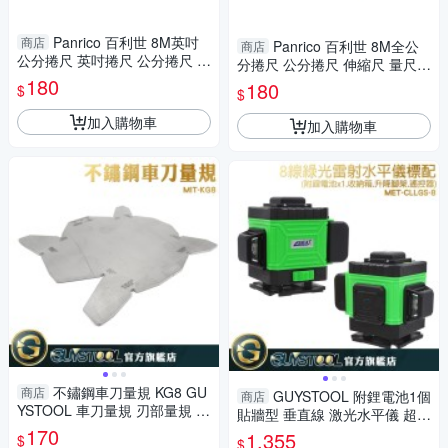
Panrico 百利世 8M英吋
商店
Panrico 百利世 8M全公
商店
公分捲尺 英吋捲尺 公分捲尺 伸
分捲尺 公分捲尺 伸縮尺 量尺
縮尺 量尺 雙煞車鋼捲尺
180
雙煞車鋼捲尺
180
$
$
加入購物車
加入購物車
不鏽鋼車刀量規 KG8 GU
商店
GUYSTOOL 附鋰電池1個
商店
YSTOOL 車刀量規 刃部量規 車
貼牆型 垂直線 激光水平儀 超強
刀角度板 多功能測量規 螺紋量
170
綠光 CLLGS-8 附儀器包 8條雷
1,355
$
$
規