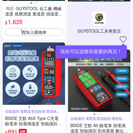
GUYSTOOL 化工廠 機械
商店
溫度 感應測溫 量溫度 測溫度
溫度槍 MET-TG1100 測溫槍
1,635
$
工業用
GUYSTOOL工具專賣店
加入購物車
現在可以追蹤你喜愛的商店！
自動識別 電壓及電流檢測 環境熱電
偶溫度
BSIDE 艾默 A5X Type C充電
自動識別 電壓及電流檢測 環境熱電
偶溫度
驗電筆 熱電偶溫度 智能識別 彩
BSIDE 艾默 A5 驗電筆 熱電偶
色螢幕 數位三用電表 自動量程
891
溫度 智能識別 彩色螢幕 數位三
9折
$