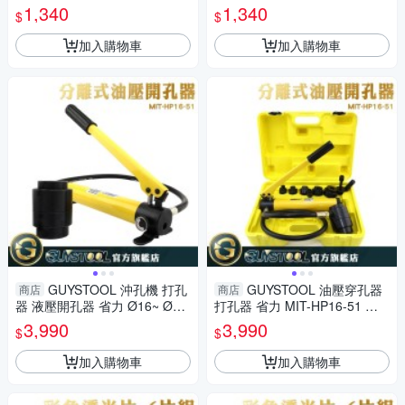
摺疊護欄 警示隔離 耐水耐腐 M
伸縮 醒目 摺疊護欄 施工 安全
1,340
1,340
$
$
IT-CF96250
防護圍欄 室內裝潢
加入購物車
加入購物車
GUYSTOOL 沖孔機 打孔
GUYSTOOL 油壓穿孔器
商店
商店
器 液壓開孔器 省力 Ø16~ Ø51
打孔器 省力 MIT-HP16-51 分
mm 電櫃銅排開圓孔 模具6個
離式 附6模具 液壓開孔 油壓開
3,990
3,990
$
$
限宅配
孔器 沖孔機
加入購物車
加入購物車