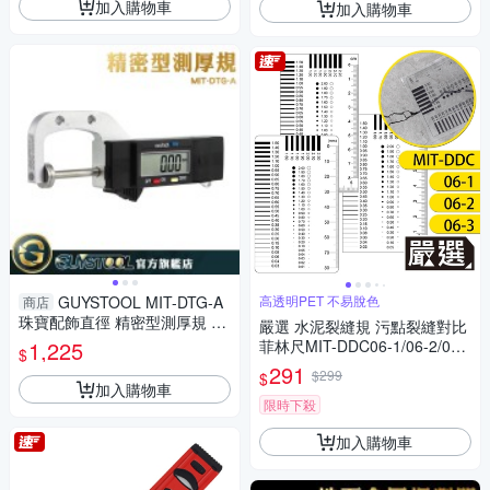
加入購物車
加入購物車
GUYSTOOL MIT-DTG-A
高透明PET 不易脫色
商店
珠寶配飾直徑 精密型測厚規 珠
嚴選 水泥裂縫規 污點裂縫對比
寶直徑測量 紙張厚度 珠寶測厚
1,225
菲林尺MIT-DDC06-1/06-2/06-
$
儀 測圓珠直徑
3三入
291
$299
$
加入購物車
限時下殺
加入購物車