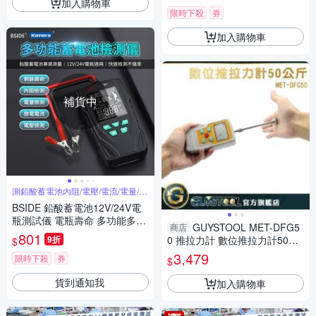
加入購物車
槍
限時下殺
券
加入購物車
補貨中
測鉛酸蓄電池內阻/電壓/電流/電量/壽
命
BSIDE 鉛酸蓄電池12V/24V電
瓶測試儀 電瓶壽命 多功能多款
GUYSTOOL MET-DFG5
商店
檢測儀 Q11（汽機電瓶偵測器
801
9折
0 推拉力計 數位推拉力計50公
$
電瓶電流容量測試）
斤 測推力 拉力測試 拉推 拉力
3,479
限時下殺
券
$
計 推拉壓 附5探頭
貨到通知我
加入購物車