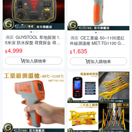
GUYSTOOL 草地探測 1.
商店
CE工業級-50~1100度紅
商店
5米深 防水探盤 尋寶探金 尋寶
外線測溫槍 MET-TG1100 GUY
考古 地下金屬探測儀 金屬探測
STOOL 溫度槍 溫度量測 紅外
4,999
1,635
$
$
器
線測量溫度 量溫度
加入購物車
加入購物車