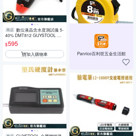
數位液晶含水度測試儀 5-
商店
40% DMT812 GUYSTOOL 含
水率 水分測量 水份含量 侵入式
595
$
測量
Panrico百利世五金生活館
加入購物車
商店