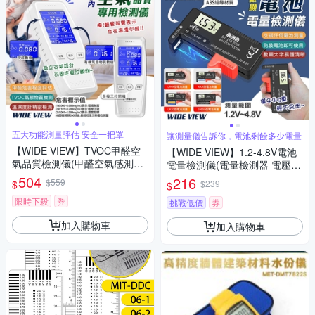
五大功能測量評估 安全一把罩
讓測量儀告訴你，電池剩餘多少電量
【WIDE VIEW】TVOC甲醛空
【WIDE VIEW】1.2-4.8V電池
氣品質檢測儀(甲醛空氣感測器
電量檢測儀(電量檢測器 電壓測
甲醛 二甲苯 空汙檢測儀 油漆
量器 電池電壓 測電儀/BT-168P
504
216
$559
$
$239
$
裝潢 粉塵/101B)
RO)
限時下殺
券
挑戰低價
券
加入購物車
加入購物車