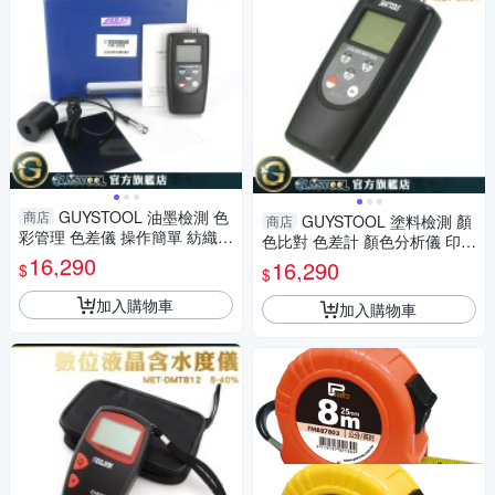
GUYSTOOL 油墨檢測 色
商店
GUYSTOOL 塗料檢測 顏
商店
彩管理 色差儀 操作簡單 紡織印
色比對 色差計 顏色分析儀 印刷
染測色計 分光測色儀 顏色分析
16,290
工廠專用 科研實驗 MET-CM6+
16,290
$
$
儀 MET-CM6+
色差測試儀
加入購物車
加入購物車