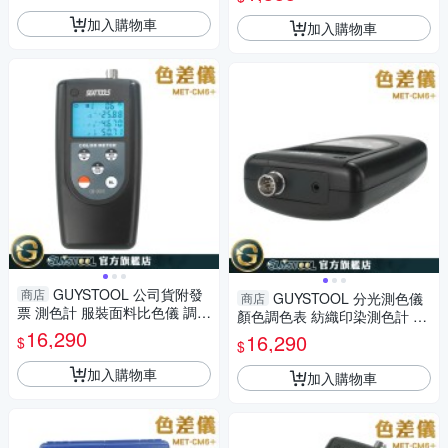
射線
加入購物車
加入購物車
GUYSTOOL 公司貨附發
商店
GUYSTOOL 分光測色儀
商店
票 測色計 服裝面料比色儀 調色
顏色調色表 紡織印染測色計 M
測試 MET-CM6+ 輔助調色 顏
16,290
ET-CM6+ 色系搭配 操作簡單
16,290
$
$
色調色表 技術儀器
測色專家 色彩學調色
加入購物車
加入購物車