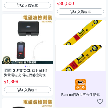
澤 光澤度儀 三角度 光澤測試
30,500
$
加入購物車
加入購物車
GUYSTOOL 輻射偵測計
商店
測量電磁波 電磁輻射檢測儀 手
機輻射監測儀 電場磁場 MET-E
1,399
$
WDC 電器電磁波
加入購物車
Panrico百利世五金生活館