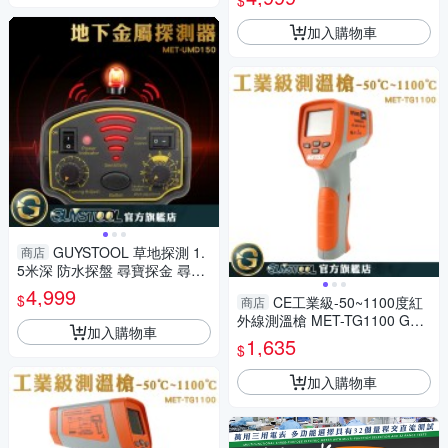
$
找金屬
加入購物車
GUYSTOOL 草地探測 1.
商店
5米深 防水探盤 尋寶探金 尋寶
考古 地下金屬探測儀 金屬探測
4,999
$
CE工業級-50~1100度紅
商店
器
外線測溫槍 MET-TG1100 GUY
加入購物車
STOOL 溫度槍 溫度量測 紅外
1,635
$
線測量溫度 量溫度
加入購物車