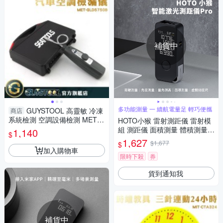
補貨中
多功能測量 一 續航電量足 輕巧便攜
GUYSTOOL 高靈敏 冷凍
商店
系統檢測 空調設備檢測 MET-G
HOTO小猴 雷射測距儀 雷射模
LD5750B 汽車冷媒測漏儀 鹵素
組 測距儀 面積測量 體積測量
1,140
$
檢漏儀
電子量尺 雷射
1,627
$1,677
$
加入購物車
限時下殺
券
貨到通知我
補貨中