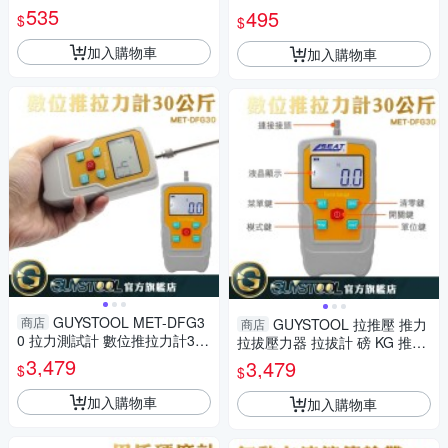
Panrico 百利世
Panrico 百利世
535
495
$
$
加入購物車
加入購物車
GUYSTOOL MET-DFG3
商店
GUYSTOOL 拉推壓 推力
商店
0 拉力測試計 數位推拉力計30
拉拔壓力器 拉拔計 磅 KG 推拉
公斤 KG 拉拔計 拉拔壓力器 盎
力計 4種單位 牛頓 拉力測試計
3,479
3,479
$
$
司
推力測試
加入購物車
加入購物車