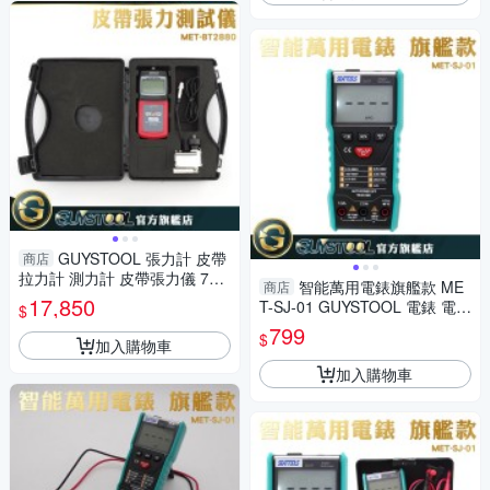
GUYSTOOL 張力計 皮帶
商店
拉力計 測力計 皮帶張力儀 750
智能萬用電錶旗艦款 ME
商店
牛頓 精準 張力測量儀 MET-BT
17,850
T-SJ-01 GUYSTOOL 電錶 電表
$
2880 便攜
萬能表 測電容 測電阻 電場感應
799
$
加入購物車
信號 手持電表
加入購物車