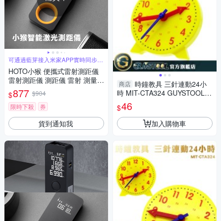
可通過藍芽接入米家APP實時同步測
量數據
HOTO小猴 便攜式雷射測距儀
雷射測距儀 測距儀 雷射 測量工
時鐘教具 三針連動24小
商店
具 便攜 藍芽 測量 五金
877
時 MIT-CTA324 GUYSTOOL
$904
$
幼教玩具 鐘錶模型 時鐘教學
46
限時下殺
券
$
貨到通知我
加入購物車