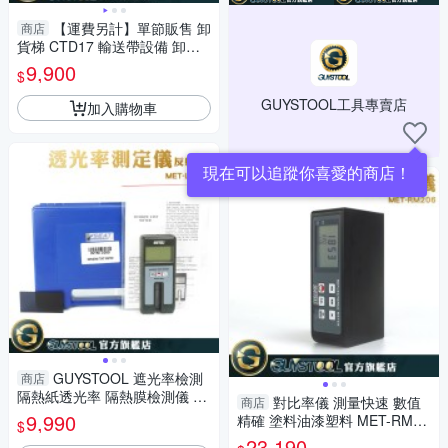
【運費另計】單節販售 卸
商店
貨梯 CTD17 輸送帶設備 卸貨
省力 輸送設備 流水線輸送 無動
9,900
$
力滾筒傳送帶
GUYSTOOL工具專賣店
加入購物車
GUYSTOOL 遮光率檢測
商店
隔熱紙透光率 隔熱膜檢測儀 M
對比率儀 測量快速 數值
商店
ET-LH1000 光密度儀 濁度測試
9,990
精確 塗料油漆塑料 MET-RM20
$
專業儀器 透光率檢測
6 遮蓋力測試儀 測量器
23,190