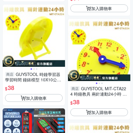
滑紋理
加入購物車
GUYSTOOL 時鐘學習器
商店
學習時間 鐘錶模型 10X10公分
教學時鐘 時鐘模型 幼教 時間觀
38
$
GUYSTOOL MIT-CTA22
商店
念 教材
4 時鐘教具 兩針連動24小時 教
加入購物車
學時鐘 鐘錶模型 學習時間 2針
38
$
連動 時鐘模型
加入購物車