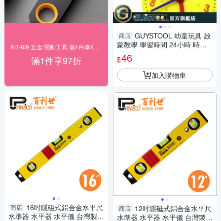
GUYSTOOL 幼童玩具 啟
商店
蒙教學 學習時間 24小時 時針
8/3-8/9 五金/電動工具 滿1件享97折！
分針秒針 鐘錶模型 早教 認識時
46
滿1件享97折
$
間 時鐘模型
加入購物車
16吋隱磁式鋁合金水平尺
商店
12吋隱磁式鋁合金水平尺
商店
水準器 水平器 水平儀 台灣製造
水準器 水平器 水平儀 台灣製造