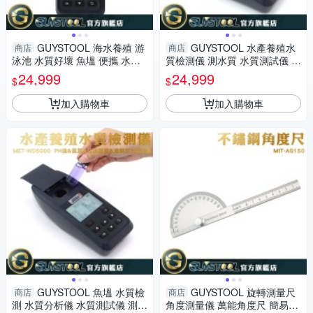
GUYSTOOL 海水養殖 游
GUYSTOOL 水產養殖水
商店
商店
泳池 水質好壞 魚塭 便攜 水質
質檢測儀 測水質 水質測試儀 水
測試儀 測水質 MET-WD5000
質分析儀 海水養殖MET-WD50
24,999
24,999
$
$
00 海生館 便攜
加入購物車
加入購物車
GUYSTOOL 魚塭 水質檢
GUYSTOOL 旋轉測量尺
商店
商店
測 水質分析儀 水質測試儀 測水
角度測量儀 萬能角度尺 簡易量