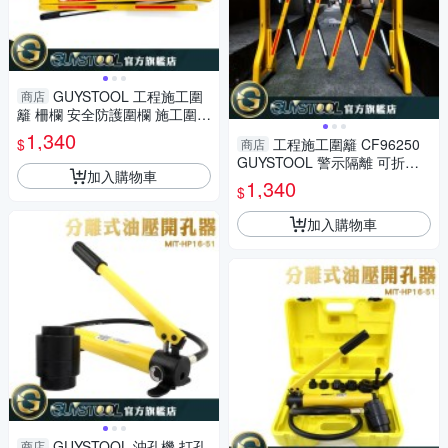
GUYSTOOL 工程施工圍
商店
籬 柵欄 安全防護圍欄 施工圍欄
摺疊護欄 警示隔離 耐水耐腐 M
1,340
$
工程施工圍籬 CF96250
商店
IT-CF96250
GUYSTOOL 警示隔離 可折疊
加入購物車
伸縮 醒目 摺疊護欄 施工 安全
1,340
$
防護圍欄 室內裝潢
加入購物車
GUYSTOOL 沖孔機 打孔
商店