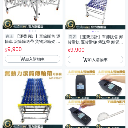
【運費另計】單節販售 運
商店
【運費另計】單節販售 卸
商店
輸車 滾筒輸送帶 貨物滾輪架 C
貨滑軌 運貨滑梯 傳送帶 卸貨神
TD17 搬運車 卸貨神器 無動力
器 MIT-CTD17 貨物滾輪架 滑
9,900
9,900
$
$
滾筒傳送帶
梯輸送帶
加入購物車
加入購物車