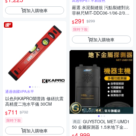
$
高透明PET 不易脫色
儀 測圓珠直徑
嚴選 水泥裂縫規 污點裂縫對比
加入購物車
菲林尺MIT-DDC06-1/06-2/06-
3三入
291
$299
$
限時下殺
加入購物車
通過德國VPA水平
以色列KAPRO開普路 修繕抗震
高精度二泡水平儀 30CM
711
$732
$
限時下殺
GUYSTOOL MET-UMD1
商店
50 金屬探測器 1.5米地下金屬
加入購物車
探測器 考古 尋寶探金 防水探盤
4,999