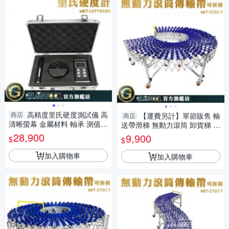
高精度里氏硬度測試儀 高
商店
【運費另計】單節販售 輸
商店
清晰螢幕 金屬材料 軸承 測值穩
送帶滑梯 無動力滾筒 卸貨梯 無
定MET-LHTT6580 便攜式金屬
動力傳送帶 卸貨滑梯 CTD17
28,900
9,900
$
$
硬度計
滑梯輸送帶
加入購物車
加入購物車