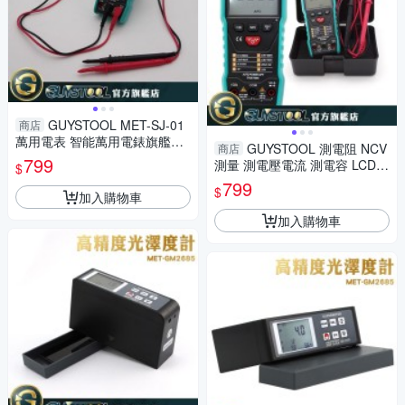
GUYSTOOL MET-SJ-01
商店
萬用電表 智能萬用電錶旗艦款
GUYSTOOL 測電阻 NCV
商店
測電容 測電壓電流 電場感應信
799
測量 測電壓電流 測電容 LCD顯
$
號
示螢幕 手持電表 電表 萬用表
799
$
加入購物車
電壓 萬用電表
加入購物車