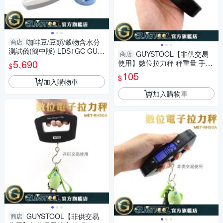
咖啡豆/豆類/穀物含水分
商店
測試儀(簡中版) LDS1GC GUY
GUYSTOOL【非供交易
商店
STOOL 小麥大麥 水分儀 含水
5,690
使用】數位拉力秤 秤重量 手拉
$
率測試
秤 吊秤 快速秤重 小型重量秤
105
$
生活小物RH50A
加入購物車
加入購物車
GUYSTOOL【非供交易
商店