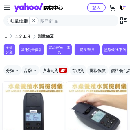
Yahoo購物中心
登入
測量儀器
五金工具
測量儀器
全部
電流表/三用電
其他測量儀器
捲尺/量尺
墨線儀/水平儀
分類
表
分類
品牌
快速到貨
有現貨
挑戰低價
價格低到