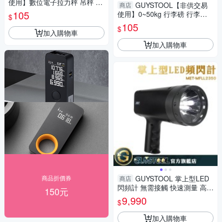
使用】數位電子拉力秤 吊秤 行
GUYSTOOL【非供交易
商店
李磅 小型吊勾秤 手握吊秤 戶外
105
使用】0~50kg 行李磅 行李秤
$
採收MET-RH50A
手握吊秤 小型吊勾秤 吊秤 ME
105
$
T-RH50A 耐用電子秤
加入購物車
加入購物車
商品折價券
GUYSTOOL 掌上型LED
商店
閃頻計 無需接觸 快速測量 高頻
150元
閃燈 MET-MFLL2350 非接觸
9,990
$
轉速頻閃儀 頻閃儀
加入購物車