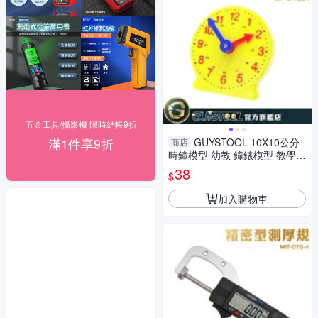
五金工具/攝影機 限時結帳9折
滿1件享9折
GUYSTOOL 10X10公分
商店
時鐘模型 幼教 鐘錶模型 教學時
鐘 時鐘玩具 MIT-CTA224 2針
38
$
連動 教材
加入購物車