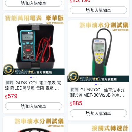
$
加入購物車
加入購物車
GUYSTOOL 電工儀表 電
商店
流 附LED照明燈 電阻 電壓 多
GUYSTOOL 煞車油水分
商店
功能電錶 MET-PTM19A 維修
579
測試儀 MET-BOW23B 汽車煞
$
檢測表 萬用電表
車油檢測 檢測水份含量 煞車油
885
$
分析
加入購物車
加入購物車