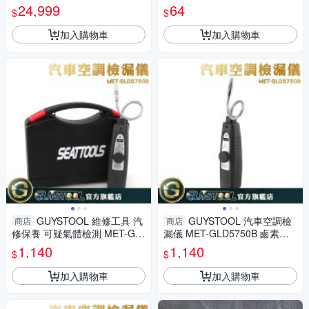
質 MET-WD5000 海生館 磷酸
角器 分度規 半圓尺 AG150 分
24,999
64
$
$
鹽 海水養殖PH 溶解氧
度尺 量角尺
加入購物車
加入購物車
GUYSTOOL 維修工具 汽
GUYSTOOL 汽車空調檢
商店
商店
修保養 可疑氣體檢測 MET-GL
漏儀 MET-GLD5750B 鹵素氣
D5750B 可繞曲探頭 汽車冷媒
體檢測 汽修保養 高靈敏 汽車檢
1,140
1,140
$
$
測漏儀
測
加入購物車
加入購物車