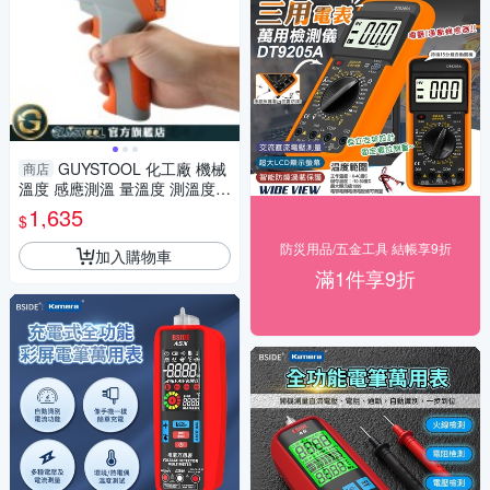
GUYSTOOL 化工廠 機械
商店
溫度 感應測溫 量溫度 測溫度
溫度槍 MET-TG1100 測溫槍
1,635
$
工業用
防災用品/五金工具 結帳享9折
加入購物車
滿1件享9折