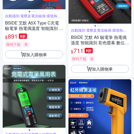
自動識別 電壓及電流檢測 環境熱電
偶溫度
BSIDE 艾默 A5X Type C充電
驗電筆 熱電偶溫度 智能識別 彩
自動識別 電壓及電流檢測 環境熱電
色螢幕 數位三用電表 自動量程
偶溫度
891
9折
$
BSIDE 艾默 A5 驗電筆 熱電偶
多用途電筆 口袋電表 環境溫度
溫度 智能識別 彩色螢幕 數位三
測量 小電表 三用電錶 手持電表
限時下殺
券
用電表 自動量程 多用途電筆 口
711
9折
$
袋電表 環境溫度測量 火線檢查
加入購物車
導線通斷模式 小電表 三用電錶
限時下殺
券
手持電表
加入購物車