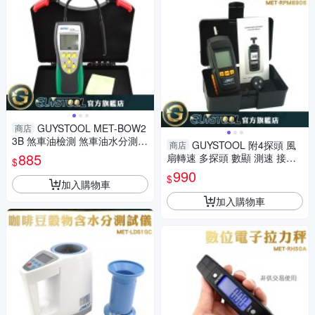
GUYSTOOL MET-BOW2
商店
3B 煞車油檢測 煞車油水分測試
GUYSTOOL 附4探頭 風
商店
儀 汽車煞車油 高畫質螢幕 檢測
885
扇轉速 多探頭 數顯 測速 接觸
$
水份量
轉速表 MET-RPM8906 轉速計
990
$
高靈敏度
加入購物車
加入購物車