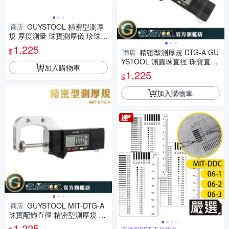
GUYSTOOL 精密型測厚
商店
規 厚度測量 珠寶測厚儀 珍珠測
量儀 DIY配件 測圓珠直徑 珠寶
1,225
$
精密型測厚規 DTG-A GU
商店
厚度 MIT-DTG-A
YSTOOL 測圓珠直徑 珠寶直徑
加入購物車
測量 DIY配件布料 皮革珠寶專
1,225
$
用 珠寶配飾直徑
加入購物車
GUYSTOOL MIT-DTG-A
商店
珠寶配飾直徑 精密型測厚規 珠
寶直徑測量 紙張厚度 珠寶測厚
1,225