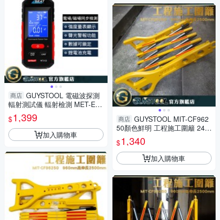
GUYSTOOL 電磁波探測
商店
輻射測試儀 輻射檢測 MET-EW
DC 變電箱電磁波 聲光報警 現
1,399
$
GUYSTOOL MIT-CF962
商店
貨 輻射監測儀
50顏色鮮明 工程施工圍籬 240
加入購物車
~2500mm 摺疊護欄 醒目 室外
1,340
$
裝修 安全防護圍欄
加入購物車