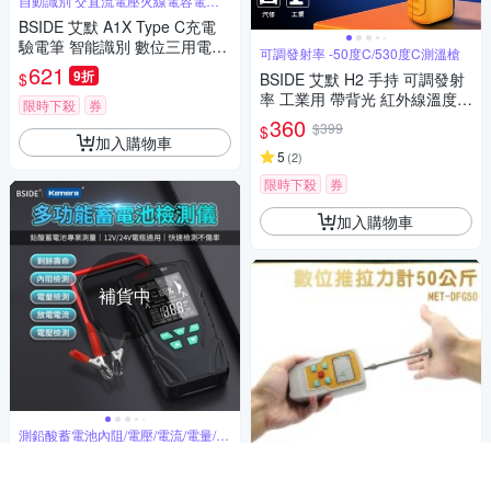
自動識別 交直流電壓火線電容電阻
通斷模式
BSIDE 艾默 A1X Type C充電
驗電筆 智能識別 數位三用電表
可調發射率 -50度C/530度C測溫槍
自動量程 多用途電表 口袋電表
621
9折
$
BSIDE 艾默 H2 手持 可調發射
電阻測量 小電表 三用電錶 手持
率 工業用 帶背光 紅外線溫度槍
電表
限時下殺
券
紅外線測溫儀 紅外線溫度計 非
360
$399
$
接觸式溫度計 手持式感溫棒 食
加入購物車
品溫度計 電子溫度計 感應測溫
5
(
2
)
槍
限時下殺
券
加入購物車
補貨中
測鉛酸蓄電池內阻/電壓/電流/電量/壽
命
BSIDE 鉛酸蓄電池12V/24V電
瓶測試儀 電瓶壽命 多功能多款