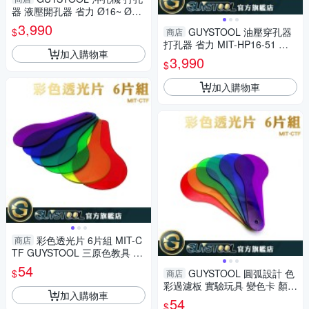
器 液壓開孔器 省力 Ø16~ Ø51
mm 電櫃銅排開圓孔 模具6個
3,990
$
GUYSTOOL 油壓穿孔器
商店
限宅配
打孔器 省力 MIT-HP16-51 分
加入購物車
離式 附6模具 液壓開孔 油壓開
3,990
$
孔器 沖孔機
加入購物車
彩色透光片 6片組 MIT-C
商店
TF GUYSTOOL 三原色教具 色
彩過濾板 顏色疊加 變色卡
54
$
GUYSTOOL 圓弧設計 色
商店
彩過濾板 實驗玩具 變色卡 顏色
加入購物車
疊加 三原色教具 MIT-CTF 防
54
$