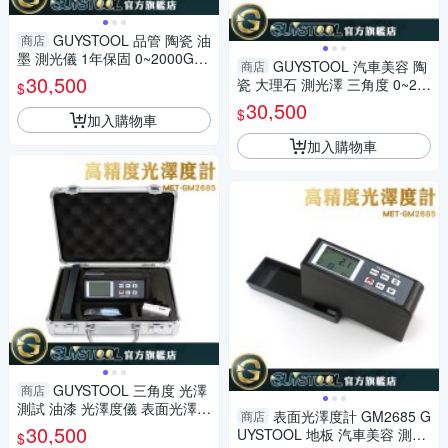
GUYSTOOL 品管 陶瓷 油
商店
墨 測光儀 1年保固 0~2000GU
GUYSTOOL 汽車美容 陶
商店
光澤測試 表面光澤 GM2685 大
30,500
瓷 大理石 測光澤 三角度 0~20
$
理石 金屬
00GU 表面光澤度 表面光澤ME
30,500
$
加入購物車
T-GM2685 光澤漆
加入購物車
GUYSTOOL 三角度 光澤
商店
測試 油漆 光澤度儀 表面光澤度
表面光澤度計 GM2685 G
商店
表面光澤 MET-GM2685 製造
30,500
UYSTOOL 地板 汽車美容 測光
$
廠 光澤漆