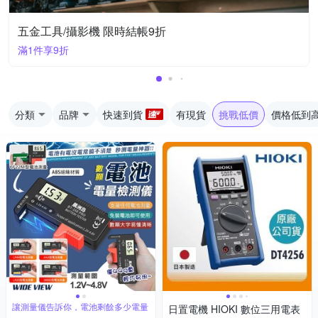
五金工具/攝影機 限時結帳9折
滿1件享9折
分類
品牌
快速到貨
有現貨
挑戰低價
價格低到
讓測量儀告訴你，電池剩餘多少電量
日置電機 HIOKI 數位三用電表