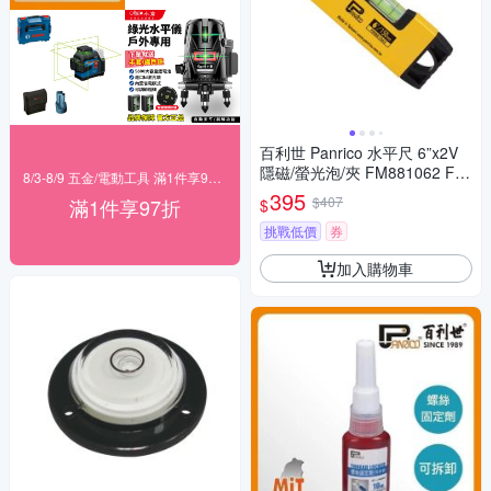
百利世 Panrico 水平尺 6”x2V
隱磁/螢光泡/夾 FM881062 FM
8/3-8/9 五金/電動工具 滿1件享97折！
881062
395
$407
滿1件享97折
$
挑戰低價
券
加入購物車