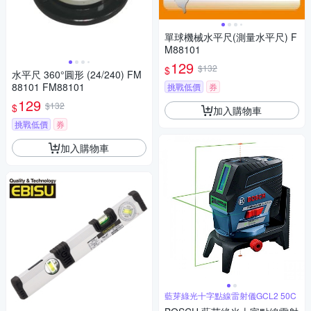
單球機械水平尺(測量水平尺) F
M88101
129
$132
$
水平尺 360°圓形 (24/240) FM
88101 FM88101
挑戰低價
券
129
$132
$
加入購物車
挑戰低價
券
加入購物車
藍芽綠光十字點線雷射儀GCL2 50C