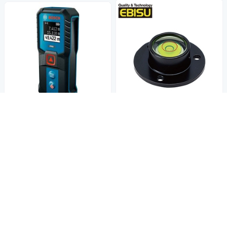
【Ebisu Diamond】丸型水平氣
BOSCH博世 50米雷射測距儀
泡管-鋁框 33×11.5mm(R16T)
GLM 50-21
495
1,989
$510
$
$2,050
$
挑戰低價
券
挑戰低價
券
加入購物車
加入購物車