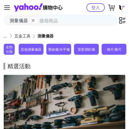
Yahoo購物中心
登入
測量儀器
五金工具
測量儀器
全部
其他測量儀器
墨線儀/水平儀
雷射測距儀
捲尺/量尺
分類
精選活動