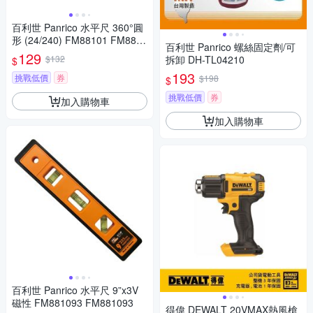
百利世 Panrico 水平尺 360°圓
形 (24/240) FM88101 FM8810
百利世 Panrico 螺絲固定劑/可
1
129
$132
拆卸 DH-TL04210
$
193
挑戰低價
券
$198
$
挑戰低價
券
加入購物車
加入購物車
百利世 Panrico 水平尺 9”x3V
磁性 FM881093 FM881093
得偉 DEWALT 20VMAX熱風槍