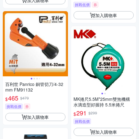
加入購物車
憂）
挑戰低價
券
加入購物車
百利世 Panrico 銅管切刀/4-32
mm FM91132
465
$479
$
MK捲尺5.5M*25mm雙煞機構
水滴造型好握持 5.5米捲尺
挑戰低價
券
291
$299
$
加入購物車
挑戰低價
加入購物車