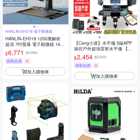
HANLIN-EH318-電子顯微鏡
HANLIN-EH318 1200萬解析
【Cang小達】水平儀 5線APP
超清 7吋螢幕 電子顯微鏡 1600
操控戶外超強雷射水平儀 【綠
倍 放大 3024P 晶片檢查 鏡維
6,771
$6,980
$
光 隨意開關線條】LED電量顯
修手機 電路板 鐘錶鑑定 錢幣鑑
2,454
$2,529
$
示自動調平打斜線
定 精密物件檢測 放大
挑戰低價
券
挑戰低價
券
加入購物車
加入購物車