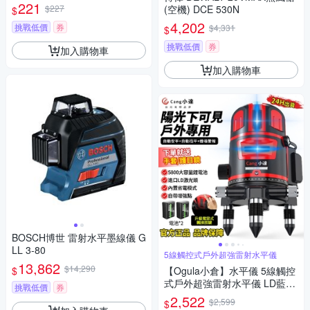
221
$227
(空機) DCE 530N
$
4,202
挑戰低價
券
$4,331
$
挑戰低價
券
加入購物車
加入購物車
BOSCH博世 雷射水平墨線儀 G
LL 3-80
5線觸控式戶外超強雷射水平儀
13,862
$14,290
$
【Ogula小倉】水平儀 5線觸控
式戶外超強雷射水平儀 LD藍光
挑戰低價
券
高精度投線儀紅外線室外裝修
2,522
$2,599
$
自動打斜線（保固兩年 售後無