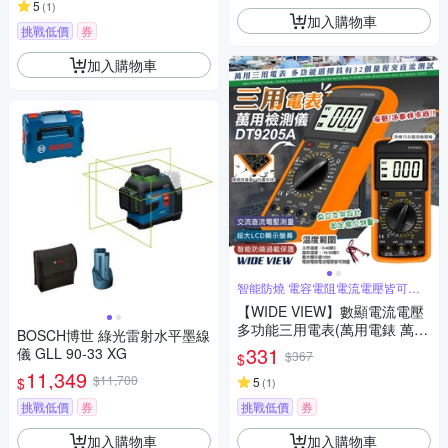
5
(
1
)
加入購物車
挑戰低價
券
加入購物車
智能防燒 電容電阻電流電壓皆可測
量
【WIDE VIEW】數顯電流電壓
多功能三用電表(萬用電錶 萬能
BOSCH博世 綠光雷射水平墨線
電表 電壓表 電壓測量 電容表/D
331
儀 GLL 90-33 XG
$367
$
T9205A)
11,349
$11,700
$
5
(
1
)
挑戰低價
券
挑戰低價
券
加入購物車
加入購物車