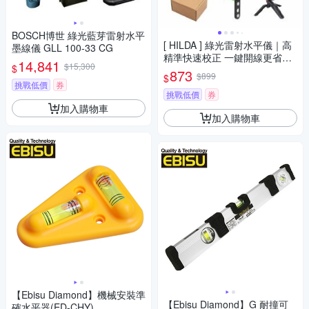
BOSCH博世 綠光藍芽雷射水平
[ HILDA ] 綠光雷射水平儀｜高
墨線儀 GLL 100-33 CG
精準快速校正 一鍵開線更省時
14,841
$15,300
$
四顆強磁 可直接吸附在金屬表
873
$899
$
面 LS-298
挑戰低價
券
挑戰低價
券
加入購物車
加入購物車
【Ebisu Diamond】機械安裝準
【Ebisu Diamond】G 耐撞可
確水平器(ED-CHY)