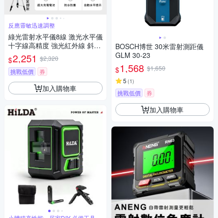
反應靈敏迅速調整
綠光雷射水平儀8線 激光水平儀
十字線高精度 強光紅外線 斜線
BOSCH博世 30米雷射測距儀
防水 攜帶型小型水平儀 綠光 雷
GLM 30-23
2,251
$2,320
$
射水平儀
1,568
$1,650
$
挑戰低價
券
5
(
1
)
加入購物車
挑戰低價
券
加入購物車
小體積高性能，居家DIY 必備工具