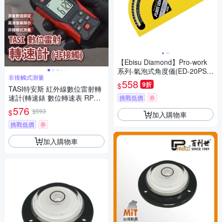
【Ebisu Diamond】Pro-work
系列-氣泡式角度儀(ED-20PSL
非接觸式測量
Y)
558
9折
$
TASI特安斯 紅外線數位雷射轉
速計(轉速錶 數位轉速表 RPM
挑戰低價
券
轉速 機測速 轉速測試 手持轉速
576
$593
$
加入購物車
錶 風扇轉速)
挑戰低價
券
加入購物車