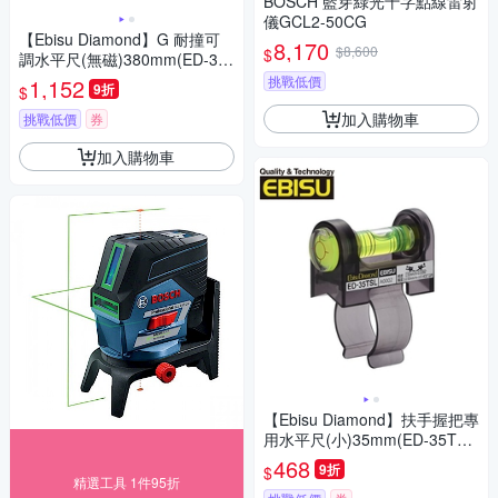
BOSCH 藍芽綠光十字點線雷射
儀GCL2-50CG
【Ebisu Diamond】G 耐撞可
8,170
$8,600
$
調水平尺(無磁)380mm(ED-38
GAN-15 )
挑戰低價
1,152
9折
$
加入購物車
挑戰低價
券
加入購物車
【Ebisu Diamond】扶手握把專
用水平尺(小)35mm(ED-35TS
L)
468
9折
$
精選工具 1件95折