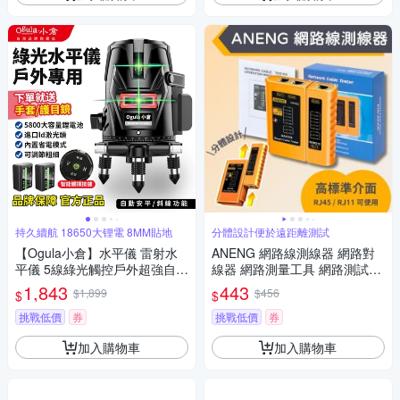
持久續航 18650大锂電 8MM貼地
分體設計便於遠距離測試
【Ogula小倉】水平儀 雷射水
ANENG 網路線測線器 網路對
平儀 5線綠光觸控戶外超強自動
線器 網路測量工具 網路測試儀
調平 藍光雷射水平儀打斜線
可調測量
1,843
443
$1,899
$456
$
$
（保固兩年 售後無憂）
挑戰低價
券
挑戰低價
券
加入購物車
加入購物車