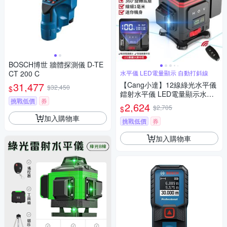
BOSCH博世 牆體探測儀 D-TE
CT 200 C
水平儀 LED電量顯示 自動打斜線
31,477
【Cang小達】12線綠光水平儀
$32,450
$
鐳射水平儀 LED電量顯示水平
挑戰低價
券
儀 貼地儀 觸控式室外裝修自動
2,624
$2,705
$
打斜線【品牌保障 售後無憂】-
加入購物車
數顯中控屏款12線綠光
挑戰低價
券
加入購物車