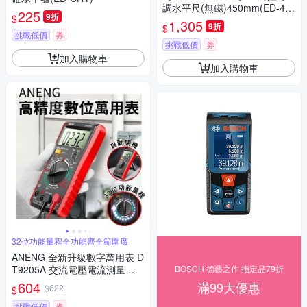
調水平尺(無磁)450mm(ED-45
225
9折
$
GAN-18 )
1,305
9折
$
挑戰低價
券
挑戰低價
券
加入購物車
加入購物車
32位功能量程全功能齊全範圍廣
ANENG 全新升級數字萬用表 D
T9205A 交流電壓電流測量 蜂
BOSCH 德藝之作 指定品79折
鳴器檢測 三用電錶 電容 二級管
604
滿99大優惠
$622
$
測量儀
挑戰低價
券