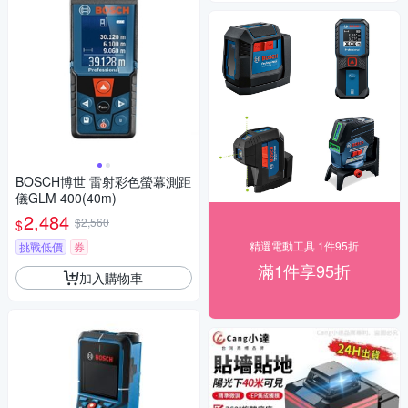
BOSCH博世 雷射彩色螢幕測距
儀GLM 400(40m)
2,484
$2,560
$
精選電動工具 1件95折
挑戰低價
券
滿1件享95折
加入購物車