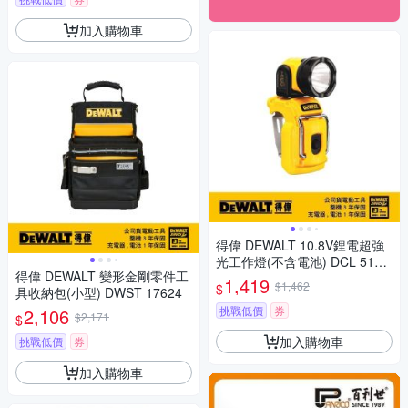
加入購物車
得偉 DEWALT 10.8V鋰電超強
光工作燈(不含電池) DCL 510
得偉 DEWALT 變形金剛零件工
N
1,419
$1,462
$
具收納包(小型) DWST 17624
挑戰低價
券
2,106
$2,171
$
加入購物車
挑戰低價
券
加入購物車