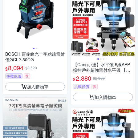
BOSCH 藍芽綠光十字點線雷射
儀GCL2-50CG
【Cang小達】水平儀 5線APP
8,094
$8,520
$
操控戶外超強雷射水平儀 【藍
光 隨意開關線條】LED電量顯
挑戰低價
券
2,880
$2,969
$
示自動調平打斜線
加入購物車
挑戰低價
券
加入購物車