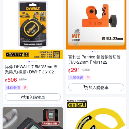
百利世 Panrico 鋁管銅管切管
刀/3-22mm FM91122
得偉 DEWALT 7.5M*25mm專
291
$300
$
業捲尺(橡膠) DWHT 36162
挑戰低價
券
606
$624
$
加入購物車
挑戰低價
券
加入購物車