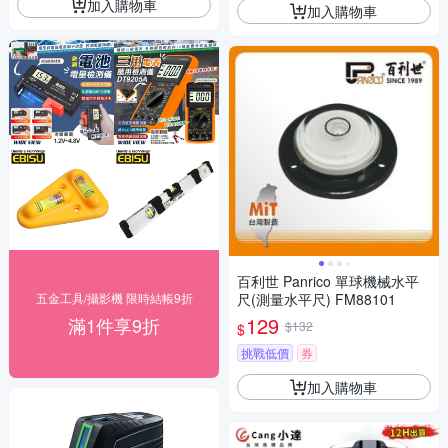
加入購物車
加入購物車
百利世 Panrico 單球機械水平
五金工具/攝影機 限時結帳9折
尺(測量水平尺) FM88101
129
滿1件享9折
$132
$
挑戰低價
券
加入購物車