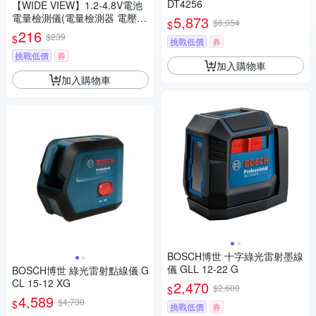
DT4256
【WIDE VIEW】1.2-4.8V電池
電量檢測儀(電量檢測器 電壓測
5,873
$6,054
$
量器 電池電壓 測電儀/BT-168P
216
$239
$
挑戰低價
券
RO)
挑戰低價
券
加入購物車
加入購物車
BOSCH博世 十字綠光雷射墨線
儀 GLL 12-22 G
BOSCH博世 綠光雷射點線儀 G
CL 15-12 XG
2,470
$2,600
$
4,589
$4,730
$
挑戰低價
券