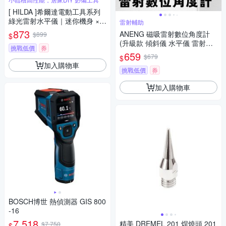
[ HILDA ]希爾達電動工具系列
綠光雷射水平儀｜迷你機身 ×
雷射輔助
專業級精準定位 OZ540
873
ANENG 磁吸雷射數位角度計
$899
$
(升級款 傾斜儀 水平儀 雷射水
挑戰低價
券
平儀 數位量角器 坡度儀 傾角
659
$679
$
儀)
加入購物車
挑戰低價
券
加入購物車
BOSCH博世 熱偵測器 GIS 800
-16
7,518
精美 DREMEL 201 焊燒頭 201
$7,750
$