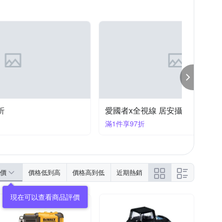
愛國者x全視線 居安攝影精選商品結帳97折
滿1件享97折
價
價格低到高
價格高到低
近期熱銷