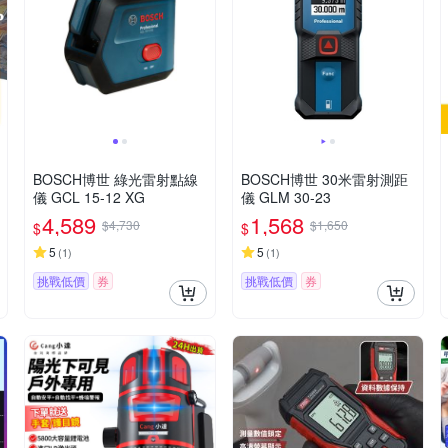
BOSCH博世 綠光雷射點線
BOSCH博世 30米雷射測距
儀 GCL 15-12 XG
儀 GLM 30-23
4,589
1,568
$4,730
$1,650
$
$
5
5
(
1
)
(
1
)
挑戰低價
券
挑戰低價
券