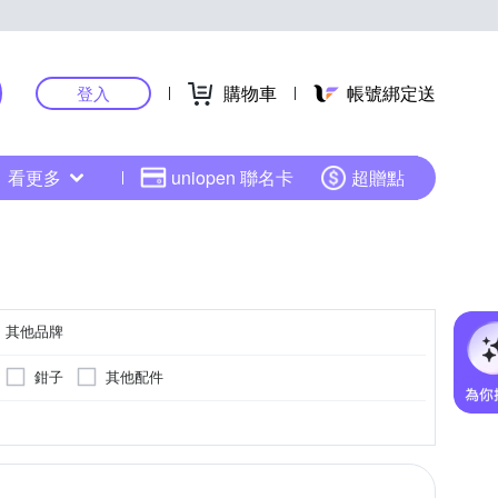
購物車
帳號綁定送
登入
看更多
uniopen 聯名卡
超贈點
其他品牌
鉗子
其他配件