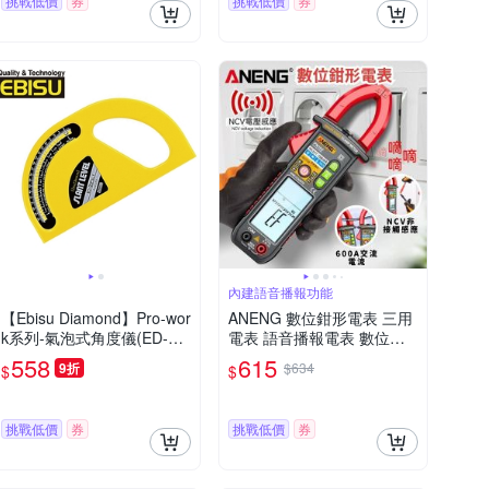
挑戰低價
券
挑戰低價
券
內建語音播報功能
【Ebisu Diamond】Pro-wor
ANENG 數位鉗形電表 三用
k系列-氣泡式角度儀(ED-20
電表 語音播報電表 數位電
PSLY)
表 電子式萬用表
558
615
9折
$634
$
$
挑戰低價
券
挑戰低價
券