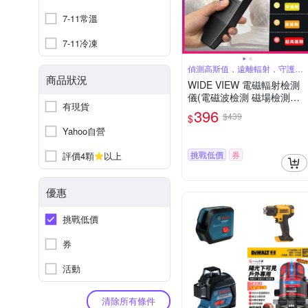
7-11常溫
7-11冷凍
偵測高斯值，遠離輻射，守護健
康
商品狀況
WIDE VIEW 電磁輻射檢測
儀(電磁波檢測 磁場檢測儀
有現貨
電磁波測試儀 電磁波感應器
396
$439
$
電磁感應/K2)
Yahoo自營
挑戰低價
券
評價4顆
以上
優惠
挑戰低價
券
活動
清除所有條件