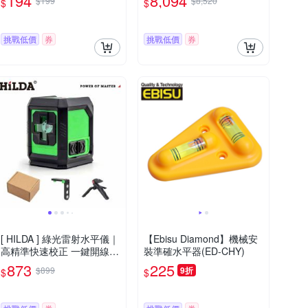
194
8,094
$199
$8,520
$
$
挑戰低價
券
挑戰低價
券
[ HILDA ] 綠光雷射水平儀｜
【Ebisu Diamond】機械安
高精準快速校正 一鍵開線更
裝準確水平器(ED-CHY)
省時 四顆強磁 可直接吸附
873
225
$899
9折
$
$
在金屬表面 LS-298