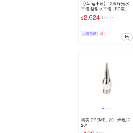
【Cang小達】12線綠光水
平儀 鐳射水平儀 LED電量
顯示水平儀 貼地儀 觸控式
2,624
$2,705
$
室外裝修自動打斜線【品牌
保障 售後無憂】-數顯中控
屏款12線綠光
挑戰低價
券
精美 DREMEL 201 焊燒頭
201