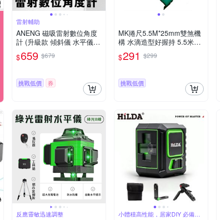
雷射輔助
ANENG 磁吸雷射數位角度
MK捲尺5.5M*25mm雙煞機
計 (升級款 傾斜儀 水平儀
構 水滴造型好握持 5.5米捲
雷射水平儀 數位量角器 坡
尺
659
291
$679
$299
$
$
度儀 傾角儀)
挑戰低價
券
挑戰低價
反應靈敏迅速調整
小體積高性能，居家DIY 必備工
具