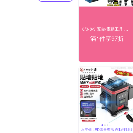
8/3-8/9 五金/電動工具 滿1件享97折！
滿1件享97折
水平儀 LED電量顯示 自動打斜線