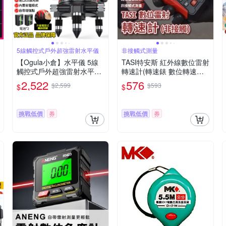
5線觸控式戶外超強雷射水平儀
非接觸式測量
【Ogula小倉】水平儀 5線
TASI特安斯 紅外線數位雷射
觸控式戶外超強雷射水平儀
轉速計(轉速錶 數位轉速表
LD藍光 高精度投線儀紅外
RPM轉速 機測速 轉速測試
2,522
576
$2,599
$593
$
$
線室外裝修自動打斜線（保
手持轉速錶 風扇轉速)
固兩年 售後無憂）
挑戰低價
券
挑戰低價
券