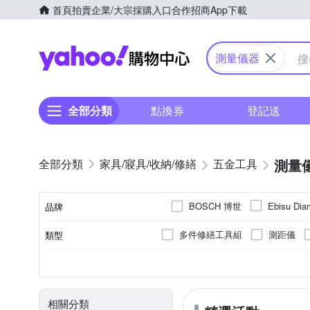
首頁
拍賣
企業/大宗採購入口
合作招商
App下載
Yahoo購物中心
測量儀器
全部分類
點換券
登記送
測量
家具/寢具/收納/修繕
五金工具
BOSCH 博世
Ebisu Dia
品牌
多件修繕工具組
測距儀
類型
品牌名稱
塑膠
無
零配件
其他材質
材質
顏色
出廠燈泡
類別
相關分類