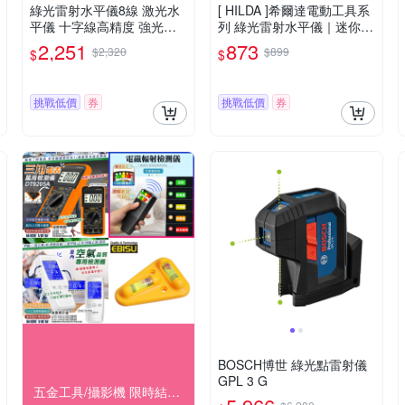
綠光雷射水平儀8線 激光水
[ HILDA ]希爾達電動工具系
平儀 十字線高精度 強光紅
列 綠光雷射水平儀｜迷你機
外線 斜線 防水 攜帶型小型
身 × 專業級精準定位 OZ54
2,251
873
$2,320
$899
$
$
水平儀 綠光 雷射水平儀
0
挑戰低價
券
挑戰低價
券
BOSCH博世 綠光點雷射儀
GPL 3 G
五金工具/攝影機 限時結帳9折