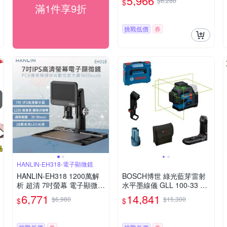
5,966
$6,280
$
滿1件享9折
挑戰低價
券
HANLIN-EH318-電子顯微鏡
HANLIN-EH318 1200萬解
BOSCH博世 綠光藍芽雷射
析 超清 7吋螢幕 電子顯微鏡
水平墨線儀 GLL 100-33 C
1600倍 放大 3024P 晶片檢
G
6,771
14,841
$6,980
$15,300
$
$
查 鏡維修手機 電路板 鐘錶
鑑定 錢幣鑑定 精密物件檢
測 放大