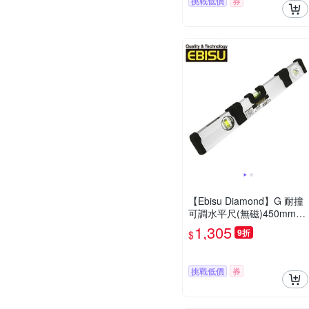
挑戰低價
券
【Ebisu Diamond】G 耐撞
可調水平尺(無磁)450mm(E
D-45GAN-18 )
1,305
9折
$
挑戰低價
券