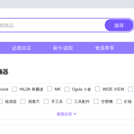
搜尋
必逛好店
刷卡/超取
會員專享
儀器
HILDA 希爾達
Ogula 小倉
mond
MK
WIDE VIEW
檢測器
測量尺
手工具
工具配件
空壓機
釘槍
展開全部