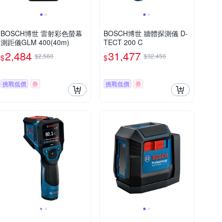
BOSCH博世 雷射彩色螢幕
BOSCH博世 牆體探測儀 D-
測距儀GLM 400(40m)
TECT 200 C
2,484
31,477
$2,560
$32,450
$
$
挑戰低價
券
挑戰低價
券