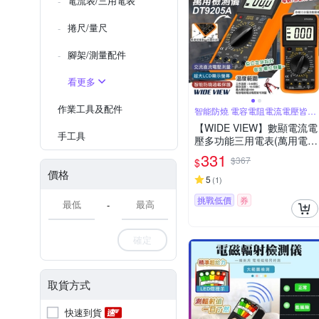
電流表/三用電表
捲尺/量尺
腳架/測量配件
看更多
作業工具及配件
智能防燒 電容電阻電流電壓皆可
測量
【WIDE VIEW】數顯電流電
手工具
壓多功能三用電表(萬用電錶
萬能電表 電壓表 電壓測量
331
$367
$
電容表/DT9205A)
價格
5
(
1
)
挑戰低價
券
-
確定
取貨方式
快速到貨