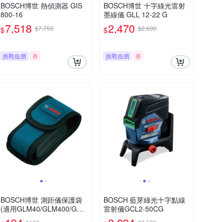
BOSCH博世 熱偵測器 GIS
BOSCH博世 十字綠光雷射
800-16
墨線儀 GLL 12-22 G
7,518
2,470
$7,750
$2,600
$
$
挑戰低價
券
挑戰低價
券
BOSCH博世 測距儀保護袋
BOSCH 藍芽綠光十字點線
(適用GLM40/GLM400/GLM
雷射儀GCL2-50CG
500)