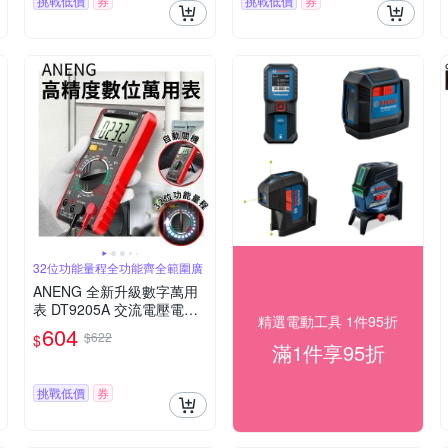
挑戰低價
券
挑戰低價
券
32位功能量程全功能齊全範圍廣
ANENG 全新升級數字萬用
表 DT9205A 交流電壓電流
精選電動工具 1件95折
測量 蜂鳴器檢測 三用電錶
604
$622
$
電容 二級管測量儀
滿1件享95折
挑戰低價
券