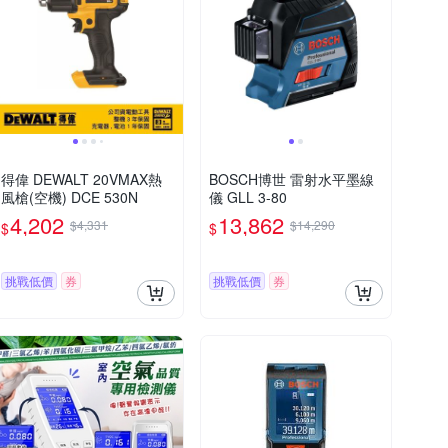
得偉 DEWALT 20VMAX熱
BOSCH博世 雷射水平墨線
風槍(空機) DCE 530N
儀 GLL 3-80
4,202
13,862
$4,331
$14,290
$
$
挑戰低價
券
挑戰低價
券