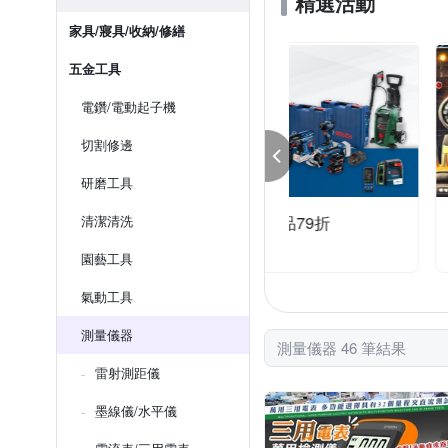
精選活動
家具/寢具/收納/修繕
五金工具
電鑽/電動起子機
切割修邊
研磨工具
SCH 德藝之作 指定品79折
清潔清洗
昌運監視器xOgula
9大優惠
滿1件享97折
園藝工具
氣動工具
測量儀器
測量儀器 46 筆結果
雷射測距儀
墨線儀/水平儀