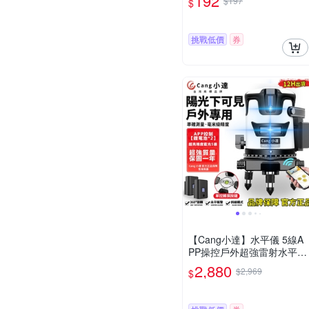
192
$197
$
挑戰低價
券
【Cang小達】水平儀 5線A
PP操控戶外超強雷射水平儀
【藍光 隨意開關線條】LED
2,880
$2,969
$
電量顯示自動調平打斜線