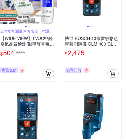
五大功能測量評估 安全一把罩
【WIDE VIEW】TVOC甲醛
博世 BOSCH 40米雷射彩色
空氣品質檢測儀(甲醛空氣感
螢幕測距儀 GLM 400 GLM
測器 甲醛 二甲苯 空汙檢測
400
504
2,475
$559
$
$
儀 油漆 裝潢 粉塵/101B)
挑戰低價
券
挑戰低價
券