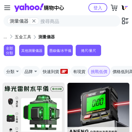
Yahoo購物中心
登入
測量儀器
五金工具
測量儀器
全部
其他測量儀器
墨線儀/水平儀
捲尺/量尺
分類
分類
品牌
快速到貨
有現貨
挑戰低價
價格低到