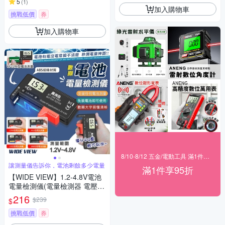
5
(
1
)
加入購物車
挑戰低價
券
加入購物車
8/10-8/12 五金/電動工具 滿1件享95折！
讓測量儀告訴你，電池剩餘多少電量
滿1件享95折
【WIDE VIEW】1.2-4.8V電池
電量檢測儀(電量檢測器 電壓測
量器 電池電壓 測電儀/BT-168P
216
$239
$
RO)
挑戰低價
券