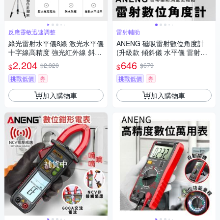
反應靈敏迅速調整
雷射輔助
綠光雷射水平儀8線 激光水平儀
ANENG 磁吸雷射數位角度計
十字線高精度 強光紅外線 斜線
(升級款 傾斜儀 水平儀 雷射水
防水 攜帶型小型水平儀 綠光 雷
平儀 數位量角器 坡度儀 傾角
2,204
646
$2,320
$679
$
$
射水平儀
儀)
挑戰低價
券
挑戰低價
券
加入購物車
加入購物車
補貨中