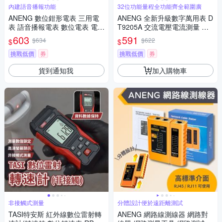
內建語音播報功能
32位功能量程全功能齊全範圍廣
ANENG 數位鉗形電表 三用電
ANENG 全新升級數字萬用表 D
表 語音播報電表 數位電表 電子
T9205A 交流電壓電流測量 蜂
式萬用表
鳴器檢測 三用電錶 電容 二級管
603
591
$634
$622
$
$
測量儀
挑戰低價
券
挑戰低價
券
貨到通知我
加入購物車
非接觸式測量
分體設計便於遠距離測試
TASI特安斯 紅外線數位雷射轉
ANENG 網路線測線器 網路對