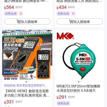
速計(轉速錶 數位轉速表 RPM
線器 網路測量工具 網路測試儀
轉速 機測速 轉速測試 手持轉速
可調測量
564
434
$593
$456
$
$
錶 風扇轉速)
挑戰低價
券
挑戰低價
券
加入購物車
加入購物車
智能防燒 電容電阻電流電壓皆可測
MK捲尺5.5M*25mm雙煞機構
量
水滴造型好握持 5.5米捲尺
【WIDE VIEW】數顯電流電壓
多功能三用電表(萬用電錶 萬能
291
$299
$
電表 電壓表 電壓測量 電容表/D
331
$367
$
挑戰低價
T9205A)