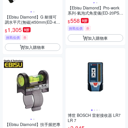
【Ebisu Diamond】Pro-work
系列-氣泡式角度儀(ED-20PSL
【Ebisu Diamond】G 耐撞可
Y)
558
9折
$
調水平尺(無磁)450mm(ED-45
GAN-18 )
1,305
挑戰低價
券
9折
$
挑戰低價
券
加入購物車
加入購物車
博世 BOSCH 雷射接收器 LR7
LR 7
【Ebisu Diamond】扶手握把專
2,845