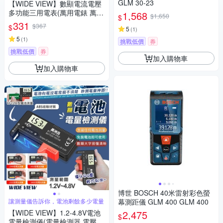
GLM 30-23
【WIDE VIEW】數顯電流電壓
多功能三用電表(萬用電錶 萬能
1,568
$1,650
$
電表 電壓表 電壓測量 電容表/D
331
$367
$
5
(
1
)
T9205A)
5
(
1
)
挑戰低價
券
挑戰低價
券
加入購物車
加入購物車
博世 BOSCH 40米雷射彩色螢
讓測量儀告訴你，電池剩餘多少電量
幕測距儀 GLM 400 GLM 400
【WIDE VIEW】1.2-4.8V電池
2,475
$
電量檢測儀(電量檢測器 電壓測