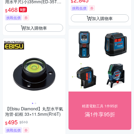
$
用水平尺(小)35mm(ED-35TS
L)
468
挑戰低價
券
9折
$
挑戰低價
券
加入購物車
加入購物車
精選電動工具 1件95折
【Ebisu Diamond】丸型水平氣
滿1件享95折
泡管-鋁框 33×11.5mm(R16T)
495
$510
$
挑戰低價
券