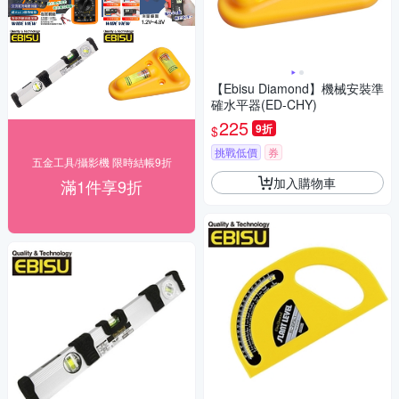
【Ebisu Diamond】機械安裝準
確水平器(ED-CHY)
225
9折
$
挑戰低價
券
五金工具/攝影機 限時結帳9折
加入購物車
滿1件享9折