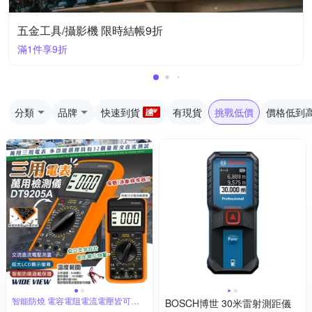
五金工具/攝影機 限時結帳9折
滿1件享9折
分類
品牌
快速到貨
有現貨
挑戰低價
價格低到
智能防燒 電容電阻電流電壓皆可測
BOSCH博世 30米雷射測距儀
量