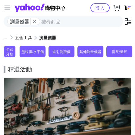
Yahoo購物中心
登入
測量儀器
五金工具
測量儀器
全部
墨線儀/水平儀
雷射測距儀
其他測量儀器
捲尺/量尺
分類
精選活動