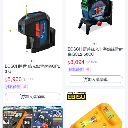
BOSCH 藍芽綠光十字點線雷射
儀GCL2-50CG
8,094
$8,520
$
BOSCH博世 綠光點雷射儀GPL
挑戰低價
券
3 G
5,966
加入購物車
$6,280
$
挑戰低價
券
加入購物車