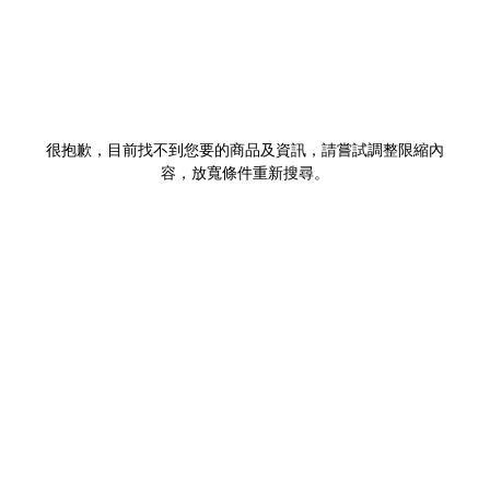
很抱歉，目前找不到您要的商品及資訊，請嘗試調整限縮內
容，放寬條件重新搜尋。