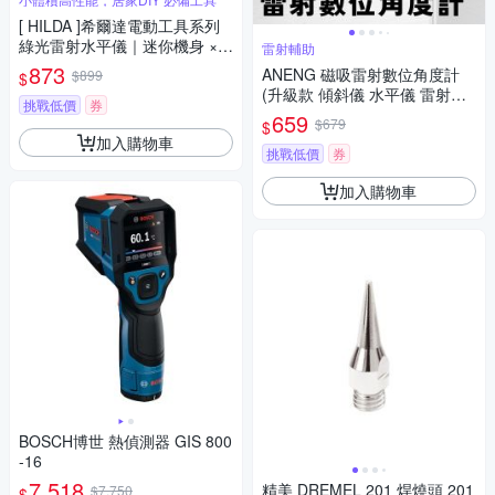
[ HILDA ]希爾達電動工具系列
綠光雷射水平儀｜迷你機身 ×
雷射輔助
專業級精準定位 OZ540
873
ANENG 磁吸雷射數位角度計
$899
$
(升級款 傾斜儀 水平儀 雷射水
挑戰低價
券
平儀 數位量角器 坡度儀 傾角
659
$679
$
儀)
加入購物車
挑戰低價
券
加入購物車
BOSCH博世 熱偵測器 GIS 800
-16
7,518
精美 DREMEL 201 焊燒頭 201
$7,750
$