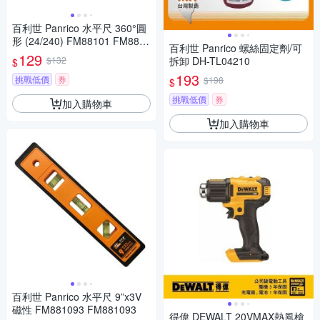
百利世 Panrico 水平尺 360°圓
形 (24/240) FM88101 FM8810
百利世 Panrico 螺絲固定劑/可
1
129
$132
拆卸 DH-TL04210
$
193
挑戰低價
券
$198
$
挑戰低價
券
加入購物車
加入購物車
百利世 Panrico 水平尺 9”x3V
磁性 FM881093 FM881093
得偉 DEWALT 20VMAX熱風槍