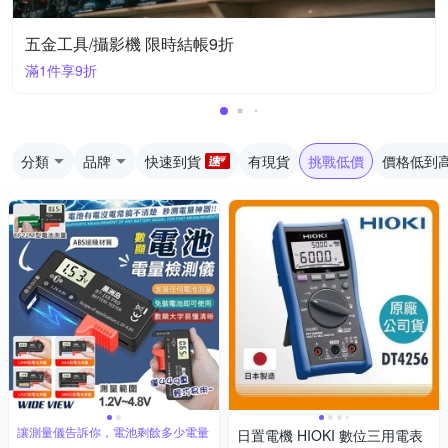
五金工具/攝影機 限時結帳9折
滿1件享9折
分類
品牌
快速到貨
有現貨
挑戰低價
價格低到
讓測量儀告訴你，電池剩餘多少電量
日置電機 HIOKI 數位三用電表