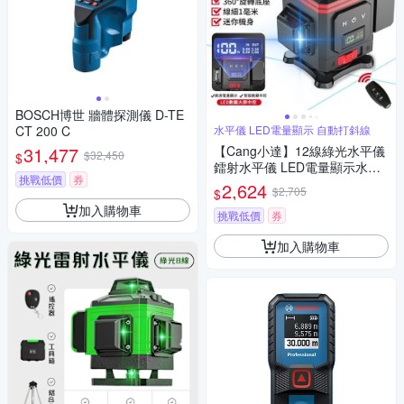
BOSCH博世 牆體探測儀 D-TE
CT 200 C
水平儀 LED電量顯示 自動打斜線
31,477
【Cang小達】12線綠光水平儀
$32,450
$
鐳射水平儀 LED電量顯示水平
挑戰低價
券
儀 貼地儀 觸控式室外裝修自動
2,624
$2,705
$
打斜線【品牌保障 售後無憂】-
加入購物車
數顯中控屏款12線綠光
挑戰低價
券
加入購物車