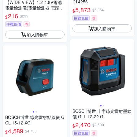
DT4256
【WIDE VIEW】1.2-4.8V電池
電量檢測儀(電量檢測器 電壓測
5,873
$6,054
$
量器 電池電壓 測電儀/BT-168P
216
$239
$
挑戰低價
券
RO)
挑戰低價
券
加入購物車
加入購物車
BOSCH博世 十字綠光雷射墨線
儀 GLL 12-22 G
BOSCH博世 綠光雷射點線儀 G
CL 15-12 XG
2,470
$2,600
$
4,589
$4,730
$
挑戰低價
券