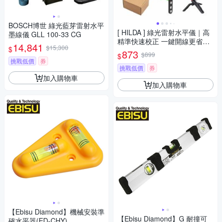
BOSCH博世 綠光藍芽雷射水平
[ HILDA ] 綠光雷射水平儀｜高
墨線儀 GLL 100-33 CG
精準快速校正 一鍵開線更省時
14,841
$15,300
$
四顆強磁 可直接吸附在金屬表
873
$899
$
面 LS-298
挑戰低價
券
挑戰低價
券
加入購物車
加入購物車
【Ebisu Diamond】機械安裝準
【Ebisu Diamond】G 耐撞可
確水平器(ED-CHY)