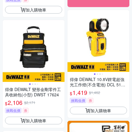
加入購物車
得偉 DEWALT 10.8V鋰電超強
光工作燈(不含電池) DCL 510
得偉 DEWALT 變形金剛零件工
N
1,419
$1,462
$
具收納包(小型) DWST 17624
挑戰低價
券
2,106
$2,171
$
加入購物車
挑戰低價
券
加入購物車