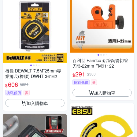
百利世 Panrico 鋁管銅管切管
刀/3-22mm FM91122
得偉 DEWALT 7.5M*25mm專
291
$300
$
業捲尺(橡膠) DWHT 36162
挑戰低價
券
606
$624
$
加入購物車
挑戰低價
券
加入購物車