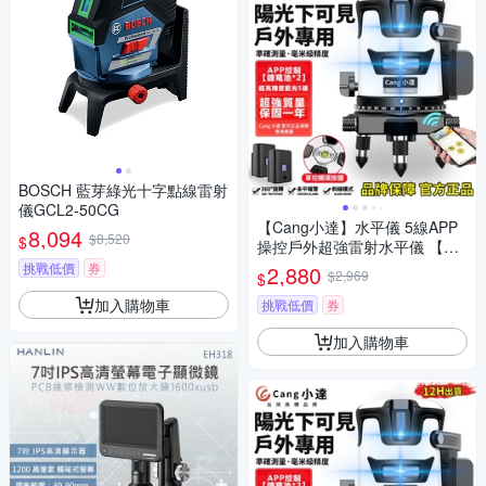
BOSCH 藍芽綠光十字點線雷射
儀GCL2-50CG
【Cang小達】水平儀 5線APP
8,094
$8,520
$
操控戶外超強雷射水平儀 【藍
光 隨意開關線條】LED電量顯
挑戰低價
券
2,880
$2,969
$
示自動調平打斜線
加入購物車
挑戰低價
券
加入購物車