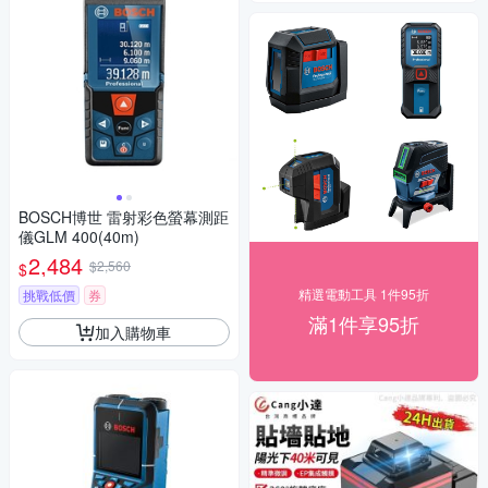
BOSCH博世 雷射彩色螢幕測距
儀GLM 400(40m)
2,484
$2,560
$
精選電動工具 1件95折
挑戰低價
券
滿1件享95折
加入購物車