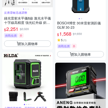
反應靈敏迅速調整
綠光雷射水平儀8線 激光水平儀
十字線高精度 強光紅外線 斜線
BOSCH博世 30米雷射測距儀
防水 攜帶型小型水平儀 綠光 雷
GLM 30-23
2,251
$2,320
$
射水平儀
1,568
$1,650
$
挑戰低價
券
5
(
1
)
加入購物車
挑戰低價
券
加入購物車
小體積高性能，居家DIY 必備工具