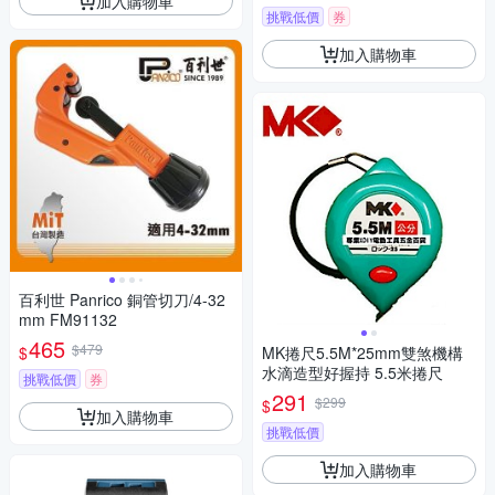
加入購物車
憂）
挑戰低價
券
加入購物車
百利世 Panrico 銅管切刀/4-32
mm FM91132
465
$479
$
MK捲尺5.5M*25mm雙煞機構
水滴造型好握持 5.5米捲尺
挑戰低價
券
291
$299
$
加入購物車
挑戰低價
加入購物車