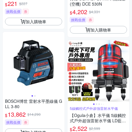
221
$227
(空機) DCE 530N
$
4,202
挑戰低價
券
$4,331
$
挑戰低價
券
加入購物車
加入購物車
BOSCH博世 雷射水平墨線儀 G
LL 3-80
5線觸控式戶外超強雷射水平儀
13,862
$14,290
$
【Ogula小倉】水平儀 5線觸控
式戶外超強雷射水平儀 LD藍光
挑戰低價
券
高精度投線儀紅外線室外裝修
2,522
$2,599
$
自動打斜線（保固兩年 售後無