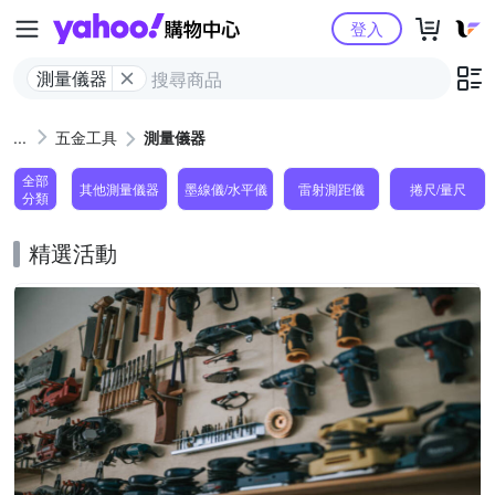
Yahoo購物中心
登入
測量儀器
五金工具
測量儀器
全部
其他測量儀器
墨線儀/水平儀
雷射測距儀
捲尺/量尺
分類
精選活動