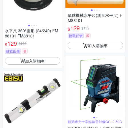
單球機械水平尺(測量水平尺) F
M88101
129
$132
$
水平尺 360°圓形 (24/240) FM
88101 FM88101
挑戰低價
券
129
$132
$
加入購物車
挑戰低價
券
加入購物車
藍芽綠光十字點線雷射儀GCL2 50C