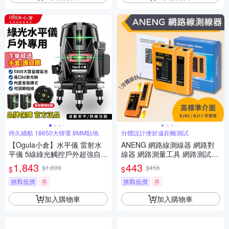
持久續航 18650大锂電 8MM貼地
分體設計便於遠距離測試
【Ogula小倉】水平儀 雷射水
ANENG 網路線測線器 網路對
平儀 5線綠光觸控戶外超強自動
線器 網路測量工具 網路測試儀
調平 藍光雷射水平儀打斜線
可調測量
1,843
443
$1,899
$456
$
$
（保固兩年 售後無憂）
挑戰低價
券
挑戰低價
券
加入購物車
加入購物車