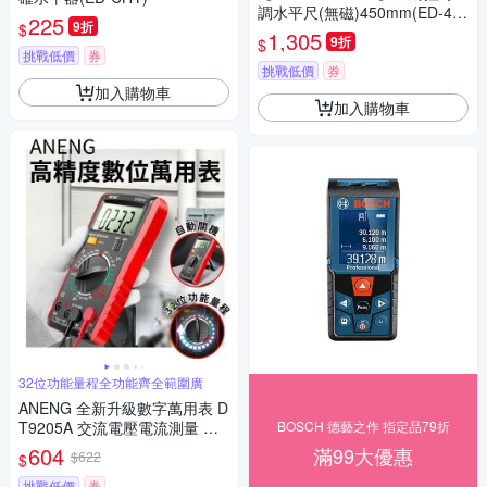
調水平尺(無磁)450mm(ED-45
225
9折
$
GAN-18 )
1,305
9折
$
挑戰低價
券
挑戰低價
券
加入購物車
加入購物車
32位功能量程全功能齊全範圍廣
ANENG 全新升級數字萬用表 D
T9205A 交流電壓電流測量 蜂
BOSCH 德藝之作 指定品79折
鳴器檢測 三用電錶 電容 二級管
604
滿99大優惠
$622
$
測量儀
挑戰低價
券