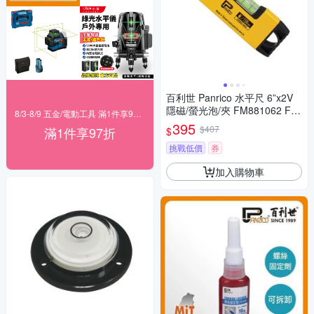
百利世 Panrico 水平尺 6”x2V
隱磁/螢光泡/夾 FM881062 FM
8/3-8/9 五金/電動工具 滿1件享97折！
881062
395
$407
滿1件享97折
$
挑戰低價
券
加入購物車