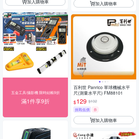
加入購物車
加入購物車
百利世 Panrico 單球機械水平
五金工具/攝影機 限時結帳9折
尺(測量水平尺) FM88101
129
滿1件享9折
$132
$
挑戰低價
券
加入購物車