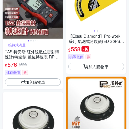
【Ebisu Diamond】Pro-work
系列-氣泡式角度儀(ED-20PSL
非接觸式測量
Y)
558
9折
$
TASI特安斯 紅外線數位雷射轉
速計(轉速錶 數位轉速表 RPM
挑戰低價
券
轉速 機測速 轉速測試 手持轉速
576
$593
$
加入購物車
錶 風扇轉速)
挑戰低價
券
加入購物車