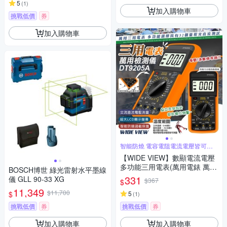
5
(
1
)
加入購物車
挑戰低價
券
加入購物車
智能防燒 電容電阻電流電壓皆可測
量
【WIDE VIEW】數顯電流電壓
多功能三用電表(萬用電錶 萬能
BOSCH博世 綠光雷射水平墨線
電表 電壓表 電壓測量 電容表/D
331
儀 GLL 90-33 XG
$367
$
T9205A)
11,349
$11,700
$
5
(
1
)
挑戰低價
券
挑戰低價
券
加入購物車
加入購物車