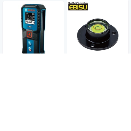
【Ebisu Diamond】丸型水平氣
BOSCH博世 50米雷射測距儀
泡管-鋁框 33×11.5mm(R16T)
GLM 50-21
495
1,989
$510
$
$2,050
$
挑戰低價
券
挑戰低價
券
加入購物車
加入購物車