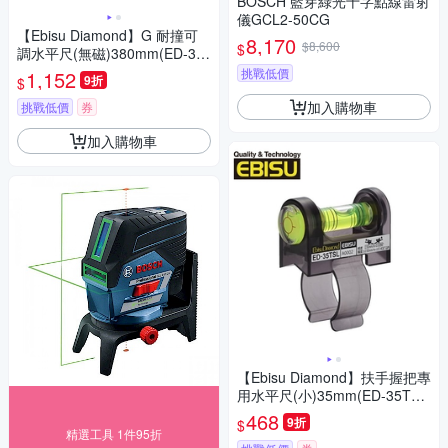
BOSCH 藍芽綠光十字點線雷射
儀GCL2-50CG
【Ebisu Diamond】G 耐撞可
8,170
$8,600
$
調水平尺(無磁)380mm(ED-38
GAN-15 )
挑戰低價
1,152
9折
$
加入購物車
挑戰低價
券
加入購物車
【Ebisu Diamond】扶手握把專
用水平尺(小)35mm(ED-35TS
L)
468
9折
$
精選工具 1件95折