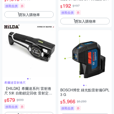
192
$197
挑戰低價
券
$
挑戰低價
券
加入購物車
加入購物車
希爾達雷射捲尺
【HILDA】希爾達系列 雷射捲
BOSCH博世 綠光點雷射儀GPL
尺 5米 自動鎖定回收 雷射定位
3 G
水平儀裝潢木工必備 精準測量
679
$699
5,966
$
$6,280
$
神器
挑戰低價
券
挑戰低價
券