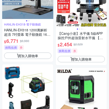
HANLIN-EH318-電子顯微鏡
HANLIN-EH318 1200萬解析
【Cang小達】水平儀 5線APP
超清 7吋螢幕 電子顯微鏡 1600
操控戶外超強雷射水平儀 【綠
倍 放大 3024P 晶片檢查 鏡維
6,771
$6,980
$
光 隨意開關線條】LED電量顯
修手機 電路板 鐘錶鑑定 錢幣鑑
2,454
$2,529
$
示自動調平打斜線
定 精密物件檢測 放大
挑戰低價
券
挑戰低價
券
加入購物車
加入購物車