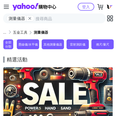
Yahoo購物中心
登入
測量儀器
五金工具
測量儀器
全部
墨線儀/水平儀
其他測量儀器
雷射測距儀
捲尺/量尺
分類
精選活動