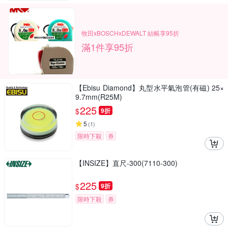
牧田xBOSCHxDEWALT 結帳享95折
滿1件享95折
【Ebisu Diamond】丸型水平氣泡管(有磁) 25×
9.7mm(R25M)
225
$
9折
5
(
1
)
限時下殺
券
【INSIZE】直尺-300(7110-300)
225
$
9折
限時下殺
券