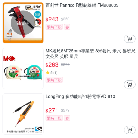
百利世 Panrico R型剝線鉗 FM908003
243
$
$
250
補貨中
限時下殺
券
MK捲尺8M*25mm專業型 8米卷尺 米尺 魯班尺
文公尺 英呎 量尺
263
$
$
276
5
(
1
)
限時下殺
LongPing 多功能8合1驗電筆VD-810
271
$
$
279
限時下殺
券