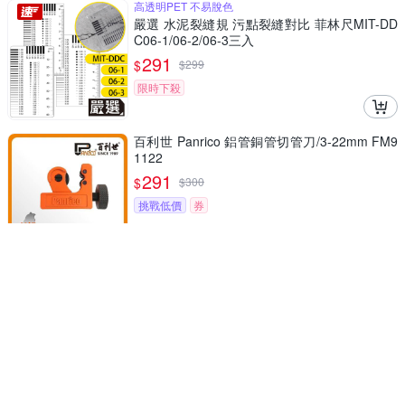
高透明PET 不易脫色
嚴選 水泥裂縫規 污點裂縫對比 菲林尺MIT-DD
C06-1/06-2/06-3三入
291
$
$
299
限時下殺
百利世 Panrico 鋁管銅管切管刀/3-22mm FM9
1122
291
$
$
300
挑戰低價
券
百利世 Panrico 銅管切刀 22mm(1/8” 7/8”) FM
91122 FM91122
291
$
$
300
限時下殺
券