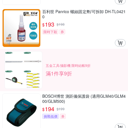
百利世 Panrico 螺絲固定劑/可拆卸 DH-TL0421
0
193
$
$
198
限時下殺
券
五金工具/攝影機 限時結帳9折
滿1件享9折
BOSCH博世 測距儀保護袋 (適用GLM40/GLM4
00/GLM500)
194
$
$
199
挑戰低價
券