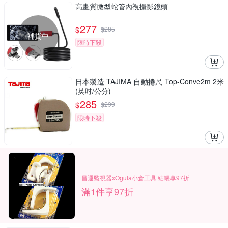
高畫質微型蛇管內視攝影鏡頭
277
$
$
285
補貨中
限時下殺
日本製造 TAJIMA 自動捲尺 Top-Conve2m 2米
(英吋/公分)
285
$
$
299
限時下殺
昌運監視器xOgula小倉工具 結帳享97折
滿1件享97折