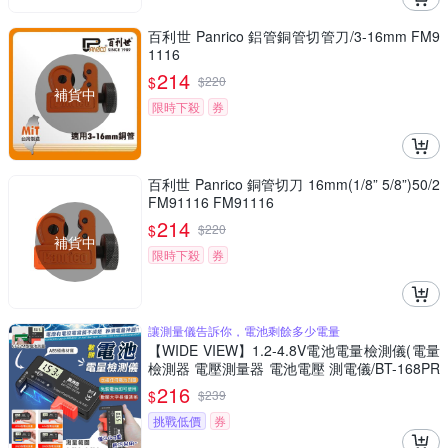
百利世 Panrico 鋁管銅管切管刀/3-16mm FM9
1116
214
$
$
220
補貨中
限時下殺
券
百利世 Panrico 銅管切刀 16mm(1/8” 5/8”)50/2
FM91116 FM91116
214
$
$
220
補貨中
限時下殺
券
讓測量儀告訴你，電池剩餘多少電量
【WIDE VIEW】1.2-4.8V電池電量檢測儀(電量
檢測器 電壓測量器 電池電壓 測電儀/BT-168PR
O)
216
$
$
239
挑戰低價
券