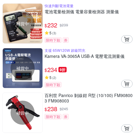
快速判斷電池電量
電池電量檢測儀 電量容量檢測器 測量儀
補貨中
232
$
$
239
5
(
3
)
限時下殺
券
支援 65W120W 超級閃充
Kamera VA-3065A USB-A 電壓電流測量儀
補貨中
234
$
9折
5
(
2
)
限時下殺
百利世 Panrico 剝線鉗 R型 (10/100) FM90800
3 FM908003
238
$
$
245
補貨中
限時下殺
券