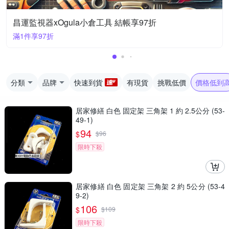
昌運監視器xOgula小倉工具 結帳享97折
滿1件享97折
分類
品牌
快速到貨
有現貨
挑戰低價
價格低到
居家修繕 白色 固定架 三角架 1 約 2.5公分 (53-
49-1)
94
$
$
96
限時下殺
居家修繕 白色 固定架 三角架 2 約 5公分 (53-4
9-2)
106
$
$
109
限時下殺