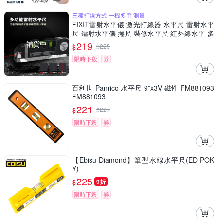
三種打線方式 一機多用 測量
FIXIT雷射水平儀 激光打線器 水平尺 雷射水平
尺 鐳射水平儀 捲尺 裝修水平尺 紅外線水平 多
功能水平儀
補貨中
219
$
$
225
限時下殺
券
百利世 Panrico 水平尺 9”x3V 磁性 FM881093
FM881093
221
$
$
227
限時下殺
券
【Ebisu Diamond】筆型水線水平尺(ED-POK
Y)
225
$
9折
限時下殺
券