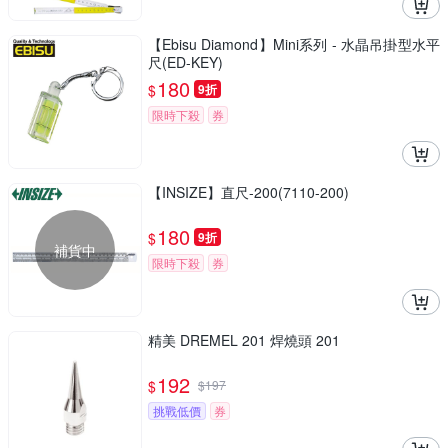
【Ebisu Diamond】Mini系列 - 水晶吊掛型水平
尺(ED-KEY)
180
$
9折
限時下殺
券
【INSIZE】直尺-200(7110-200)
180
$
9折
補貨中
限時下殺
券
精美 DREMEL 201 焊燒頭 201
192
$
$
197
挑戰低價
券