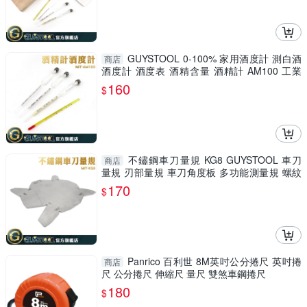
GUYSTOOL 0-100% 家用酒度計 測白酒
商店
酒度計 酒度表 酒精含量 酒精計 AM100 工業
酒精濃度計酒溫度計
160
$
不鏽鋼車刀量規 KG8 GUYSTOOL 車刀
商店
量規 刃部量規 車刀角度板 多功能測量規 螺紋
量規
170
$
Panrico 百利世 8M英吋公分捲尺 英吋捲
商店
尺 公分捲尺 伸縮尺 量尺 雙煞車鋼捲尺
180
$