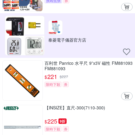
挑戰低價
券
泰菱電子儀器官方店
百利世 Panrico 水平尺 9”x3V 磁性 FM881093
FM881093
221
$
$
227
限時下殺
券
【INSIZE】直尺-300(7110-300)
225
$
9折
限時下殺
券