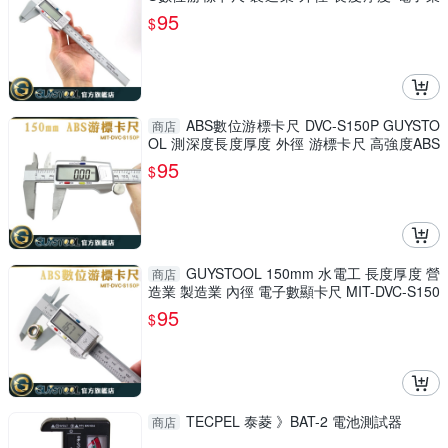
游標卡尺 測深度
95
$
ABS數位游標卡尺 DVC-S150P GUYSTO
商店
OL 測深度長度厚度 外徑 游標卡尺 高強度ABS
材質 廠房 防潑水
95
$
GUYSTOOL 150mm 水電工 長度厚度 營
商店
造業 製造業 內徑 電子數顯卡尺 MIT-DVC-S150
P 防潑水 廠房
95
$
TECPEL 泰菱 》BAT-2 電池測試器
商店