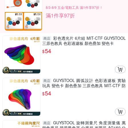
8/3-8/9 五金/電動工具 滿1件享97折！
滿1件享97折
彩色透光片 6片組 MIT-CTF GUYSTOOL
商店
三原色教具 色彩過濾板 顏色疊加 變色卡
54
$
GUYSTOOL 圓弧設計 色彩過濾板 實驗
商店
玩具 變色卡 顏色疊加 三原色教具 MIT-CTF 防
滑紋理
54
$
GUYSTOOL 旋轉測量尺 角度測量儀 萬
商店
能角度尺 簡易量角器 分度規 半圓尺 AG150 分