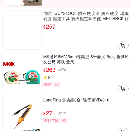
GUYSTOOL 鑽石硬度筆 寶石硬度 瑪瑙
商店
硬度 鑑定工具 寶石鑑定熱導儀 MET-HRC9 寶
石鑑定真偽
257
$
MK捲尺8M*25mm專業型 8米卷尺 米尺 魯班尺
文公尺 英呎 量尺
263
$
$
276
5
(
1
)
限時下殺
LongPing 多功能8合1驗電筆VD-810
271
$
$
279
限時下殺
券