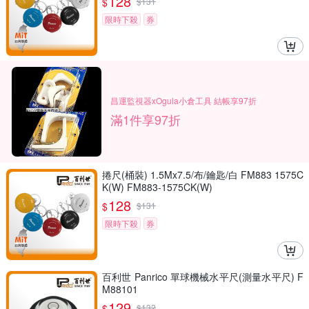
128
$
$
131
限時下殺
券
昌運監視器xOgula小倉工具 結帳享97折
滿1件享97折
捲尺(桶裝) 1.5Mx7.5/布/鑰匙/白 FM883 1575C
K(W) FM883-1575CK(W)
128
$
$
131
限時下殺
券
百利世 Panrico 單球機械水平尺(測量水平尺) F
M88101
129
$
$
132