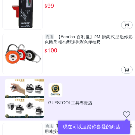
99
$
【Panrico 百利世】2M 掛鉤式型迷你彩
商店
色捲尺 掛勾型迷你彩色便攜尺
100
$
GUYSTOOL工具專賣店
TECPEL 泰菱 TPK-01M Male K型熱耦線
現在可以追蹤你喜愛的商店！
商店
用連接公座