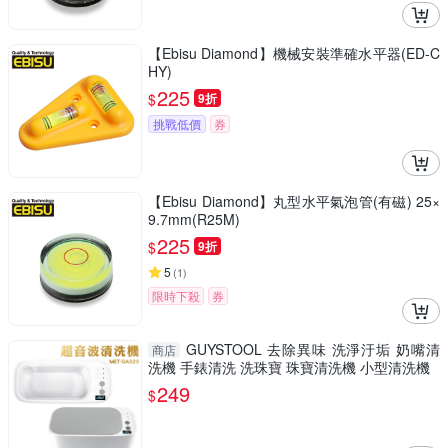
【Ebisu Diamond】機械安裝準確水平器(ED-C
HY)
225
$
9折
挑戰低價
券
【Ebisu Diamond】丸型水平氣泡管(有磁) 25×
9.7mm(R25M)
225
$
9折
5
(
1
)
限時下殺
券
GUYSTOOL 去除異味 洗淨汙垢 奶嘴清
商店
洗機 手錶清洗 洗珠寶 珠寶清洗機 小型清洗機
249
$