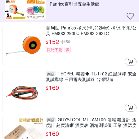
Panrico百利世五金生活館
百利世 Panrico 捲尺(卡片)2Mx9 橘/水平泡/公
英 FM883 293LC FM883-293LC
152
$
$
156
限時下殺
券
TECPEL 泰菱◆ TL-1102 紅黑測棒 安全
商店
測試導線 三用電表測試線 台灣製造
160
$
GUYSTOOL MIT-AM100 酒精濃度計 酒
商店
度計 刻度清晰 酒度表 酒精測試儀 工業 酒溫度
計
160
$