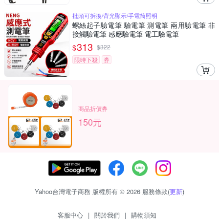
批頭可拆換/背光顯示/手電筒照明
螺絲起子驗電筆 驗電筆 測電筆 兩用驗電筆 非
接觸驗電筆 感應驗電筆 電工驗電筆
313
$
$
322
限時下殺
券
商品折價券
150元
Yahoo台灣電子商務 版權所有 © 2026 服務條款(
更新
)
客服中心
|
關於我們
|
購物須知