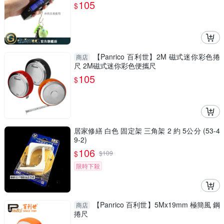
H50A 耐用電子秤
105
$
【Panrico 百利世】2M 磁式迷你彩色捲
商店
尺 2M磁式迷你彩色便攜尺
105
$
居家修繕 白色 固定架 三角架 2 約 5公分 (53-4
9-2)
106
$
$
109
限時下殺
【Panrico 百利世】5Mx19mm 極簡風 鋼
商店
捲尺