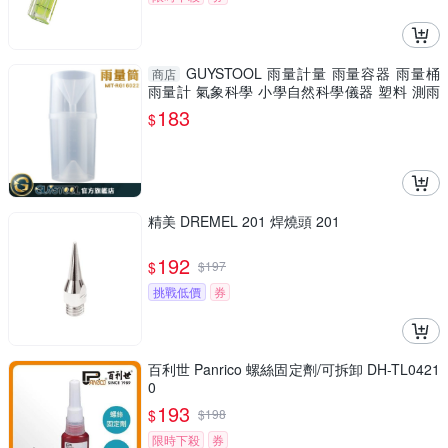
GUYSTOOL 雨量計量 雨量容器 雨量桶
商店
雨量計 氣象科學 小學自然科學儀器 塑料 測雨
量
183
$
精美 DREMEL 201 焊燒頭 201
192
$
$
197
挑戰低價
券
百利世 Panrico 螺絲固定劑/可拆卸 DH-TL0421
0
193
$
$
198
限時下殺
券