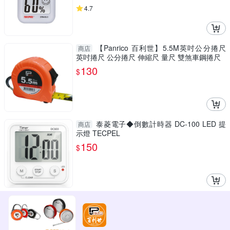
4.7
【Panrico 百利世】5.5M英吋公分捲尺
商店
英吋捲尺 公分捲尺 伸縮尺 量尺 雙煞車鋼捲尺
130
$
泰菱電子◆倒數計時器 DC-100 LED 提
商店
示燈 TECPEL
150
$