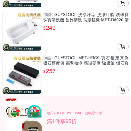
GUYSTOOL 洗淨汙垢 洗淨油脂 洗珠寶
商店
珠寶清洗機 首飾清洗 洗眼鏡機 MET-DA020 清
洗神器 眼鏡清洗機
249
$
GUYSTOOL MET-HRC9 寶石鑑定真偽
商店
鑽石硬度儀 翡翠檢測 瑪瑙硬度 驗鑽筆 鑽石真
偽鑑定 鑽石硬度筆
257
$
牧田xBOSCHxDEWALT 結帳享95折
滿1件享95折