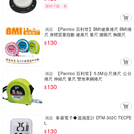
限時下殺
券
【Panrico 百利世】BMI健康捲尺 BMI捲
商店
尺 身體質量指數 健康尺 量尺 腰圍尺 胸圍尺
130
$
【Panrico 百利世】5.5M台尺捲尺 公分
商店
捲尺 伸縮尺 量尺 雙煞車鋼捲尺
130
$
泰菱電子◆溫濕度計 DTM-302C TECPE
商店
L
130
$