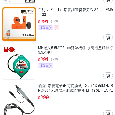
百利世 Panrico 鋁管銅管切管刀/3-22mm FM9
1122
291
$
$
300
挑戰低價
券
MK捲尺5.5M*25mm雙煞機構 水滴造型好握持
5.5米捲尺
291
$
$
299
挑戰低價
泰菱電子◆ 可切換式 1X / 10X 60MHz B
商店
NC接頭 示波器用測試頭/探棒 LF-190E TECPE
L
299
$