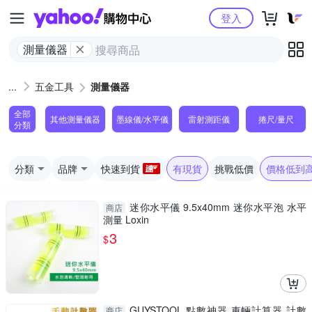
Yahoo購物中心
登入
測量儀器
五金工具
測量儀器
全部
其他測量儀器
墨線儀/水平儀
雷射測距儀
捲尺/量尺
分類
分類
品牌
快速到貨
有現貨
挑戰低價
價格低到
迷你水平儀 9.5x40mm 迷你水平泡 水平
商店
測量 Loxin
3
$
GUYSTOOL 點數神器 車輛計算器 計數
商店