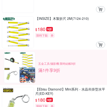
【INSIZE】木製折尺 2M(7124-210)
180
$
9折
限時下殺
券
五金工具/攝影機 限時結帳9折
滿1件享9折
【Ebisu Diamond】Mini系列 - 水晶吊掛型水平
尺(ED-KEY)
180
$
9折
限時下殺
券