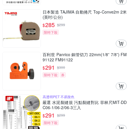
日本製造 TAJIMA 自動捲尺 Top-Conve2m 2米
(英吋/公分)
285
$
$
299
限時下殺
百利世 Panrico 銅管切刀 22mm(1/8” 7/8”) FM
91122 FM91122
291
$
$
300
限時下殺
券
高透明PET 不易脫色
嚴選 水泥裂縫規 污點裂縫對比 菲林尺MIT-DD
C06-1/06-2/06-3三入
291
$
$
299
限時下殺