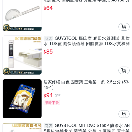
度尺 量角尺
64
$
GUYSTOOL 攝氏度 稻田水質測試 蒸餾
商店
水 TDS值 附保護儀器 附贈皮套 TDS水質檢測
筆 MET-TDSEC
85
$
居家修繕 白色 固定架 三角架 1 約 2.5公分 (53-
49-1)
94
$
$
96
限時下殺
GUYSTOOL MIT-DVC-S150P 防潑水 AB
商店
S數位游標卡尺 製造業 外徑 長度厚度 電子業