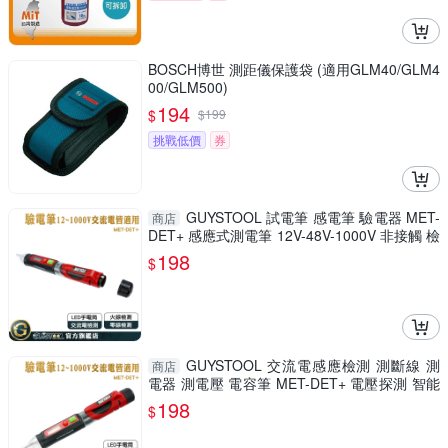
BOSCH博世 測距儀保護袋 (適用GLM40/GLM4
00/GLM500)
194
$
$
199
挑戰低價
券
GUYSTOOL 試電筆 感電筆 驗電器 MET-
商店
DET+ 感應式測電筆 12V-48V-1000V 非接觸 檢
測工具 驗電筆
198
$
GUYSTOOL 交流電感應檢測 測斷線 測
商店
電器 測電壓 電容筆 MET-DET+ 電壓探測 智能
測電筆 驗屋
198
$