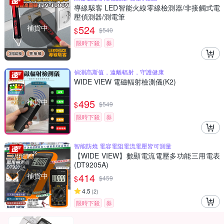
導線駭客 LED智能火線零線檢測器/非接觸式電
壓偵測器/測電筆
補貨中
524
$
$
540
限時下殺
券
偵測高斯值，遠離輻射，守護健康
WIDE VIEW 電磁輻射檢測儀(K2)
補貨中
495
$
$
549
限時下殺
券
智能防燒 電容電阻電流電壓皆可測量
【WIDE VIEW】數顯電流電壓多功能三用電表
(DT9205A)
補貨中
414
$
$
459
4.5
(
2
)
限時下殺
券