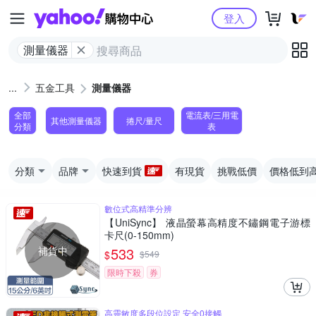
Yahoo購物中心
登入
測量儀器
五金工具
測量儀器
全部
電流表/三用電
其他測量儀器
捲尺/量尺
分類
表
分類
品牌
快速到貨
有現貨
挑戰低價
價格低到
數位式高精準分辨
【UniSync】 液晶螢幕高精度不鏽鋼電子游標
卡尺(0-150mm)
補貨中
533
$
$
549
限時下殺
券
高靈敏度多段位設定 安全0接觸