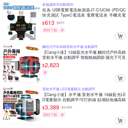
多協議快充自動識別
炬為 USB電壓電流檢測器J7-C/UC96 (PD/QC
快充測試 TypeC電流表 電壓電流表 手機充電
數位顯示電表)
613
$
$
631
限時下殺
券
觸控式戶外高精雷射水平儀 自動調平
【Cang小達】12線藍光水平儀 觸控式戶外高精
雷射水平儀 自動調平 智能粗細調節 陽光下可見
裝修可打斜線（品牌保固）-頂配12線（調光/爆
2,823
$
閃）
券
雷射水平儀 LED電量顯示 自動調平
【Cang小達】水平儀 雷射水平儀 16線藍光LE
D電量顯示 自動調平/可打斜線 貼墻貼地儀高精
度強光 室內外木工裝修-（數顯中控大電池款）
3,389
$
$
3,493
16線藍光
限時下殺
券