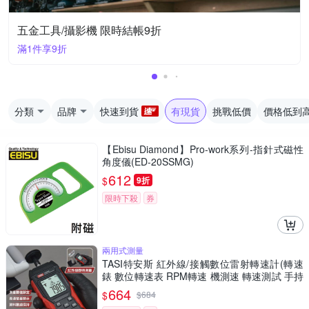
五金工具/攝影機 限時結帳9折
滿1件享9折
分類
品牌
快速到貨
有現貨
挑戰低價
價格低到
【Ebisu Diamond】Pro-work系列-指針式磁性
角度儀(ED-20SSMG)
612
$
9折
限時下殺
券
兩用式測量
TASI特安斯 紅外線/接觸數位雷射轉速計(轉速
錶 數位轉速表 RPM轉速 機測速 轉速測試 手持
轉速錶 風扇轉速)
664
$
$
684