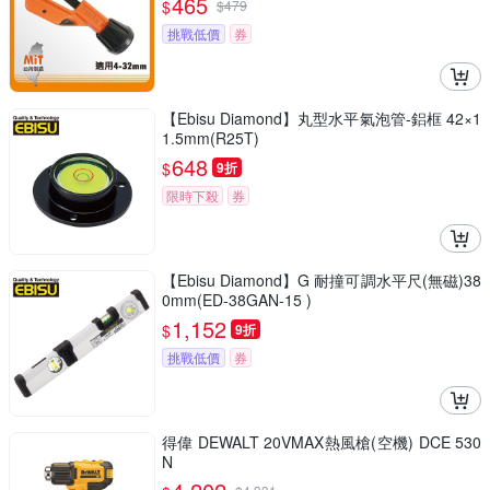
465
$
$
479
挑戰低價
券
【Ebisu Diamond】丸型水平氣泡管-鋁框 42×1
1.5mm(R25T)
648
$
9折
限時下殺
券
【Ebisu Diamond】G 耐撞可調水平尺(無磁)38
0mm(ED-38GAN-15 )
1,152
$
9折
挑戰低價
券
得偉 DEWALT 20VMAX熱風槍(空機) DCE 530
N