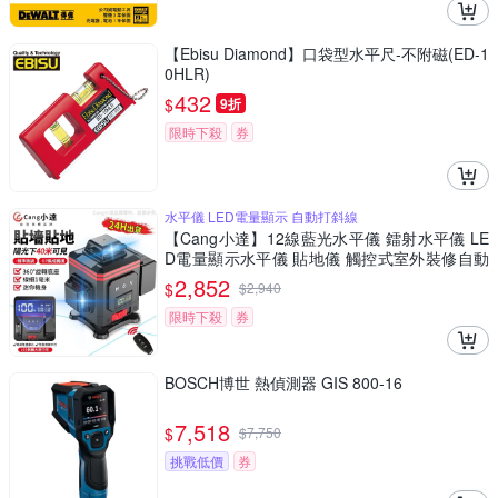
【Ebisu Diamond】口袋型水平尺-不附磁(ED-1
0HLR)
432
$
9折
限時下殺
券
水平儀 LED電量顯示 自動打斜線
【Cang小達】12線藍光水平儀 鐳射水平儀 LE
D電量顯示水平儀 貼地儀 觸控式室外裝修自動
打斜線【品牌保障 售後無憂】-數顯中控屏款12
2,852
$
$
2,940
線藍光
限時下殺
券
BOSCH博世 熱偵測器 GIS 800-16
7,518
$
$
7,750
挑戰低價
券