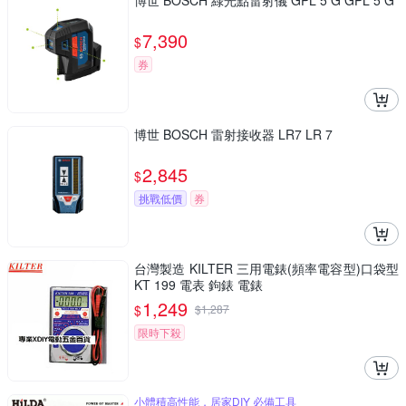
博世 BOSCH 綠光點雷射儀 GPL 5 G GPL 5 G
7,390
$
券
博世 BOSCH 雷射接收器 LR7 LR 7
2,845
$
挑戰低價
券
台灣製造 KILTER 三用電錶(頻率電容型)口袋型
KT 199 電表 鉤錶 電錶
1,249
$
$
1,287
限時下殺
小體積高性能，居家DIY 必備工具