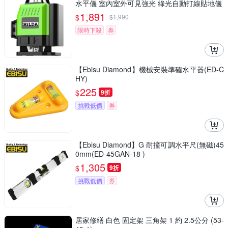
水平儀 室內室外可見強光 綠光自動打線貼地儀
1,891
$
$
1,990
限時下殺
券
【Ebisu Diamond】機械安裝準確水平器(ED-C
HY)
225
$
9折
挑戰低價
券
【Ebisu Diamond】G 耐撞可調水平尺(無磁)45
0mm(ED-45GAN-18 )
1,305
$
9折
挑戰低價
券
居家修繕 白色 固定架 三角架 1 約 2.5公分 (53-