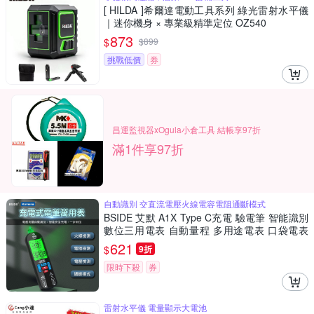
[ HILDA ]希爾達電動工具系列 綠光雷射水平儀
｜迷你機身 × 專業級精準定位 OZ540
873
$
$
899
挑戰低價
券
昌運監視器xOgula小倉工具 結帳享97折
滿1件享97折
自動識別 交直流電壓火線電容電阻通斷模式
BSIDE 艾默 A1X Type C充電 驗電筆 智能識別
數位三用電表 自動量程 多用途電表 口袋電表
電阻測量 小電表 三用電錶 手持電表
621
$
9折
限時下殺
券
雷射水平儀 電量顯示大電池