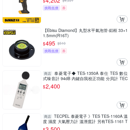
4,202
$
$
4,331
挑戰低價
券
【Ebisu Diamond】丸型水平氣泡管-鋁框 33×1
1.5mm(R16T)
495
$
$
510
挑戰低價
券
泰菱電子◆ TES-1350A 泰仕 TES 數位
商店
式噪音計 94dB 內鍵自我校正功能 分貝計 TEC
PEL
2,400
$
TECPEL 泰菱電子 》TES TES-1160A 溫
商店
度 濕度 大氣壓力計 溫溼度計 另有TES-1161 T
ES-1160
3,500
$