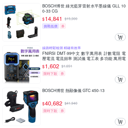
BOSCH博世 綠光藍芽雷射水平墨線儀 GLL 10
0-33 CG
14,841
$
$
15,300
挑戰低價
券
線路輕鬆檢測 精確有效率
FNIRSI DMT-99中文 數字萬用表 計數電阻 電
壓電流 電流頻率 測試儀 電工表 多功能 萬用電
錶
1,602
$
$
1,651
限時下殺
券
BOSCH博世 熱顯像儀 GTC 450-13
40,682
$
$
41,940
限時下殺
券