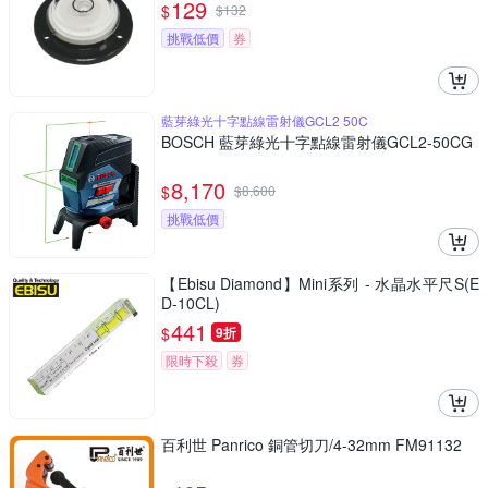
129
$
$
132
挑戰低價
券
藍芽綠光十字點線雷射儀GCL2 50C
BOSCH 藍芽綠光十字點線雷射儀GCL2-50CG
8,170
$
$
8,600
挑戰低價
【Ebisu Diamond】Mini系列 - 水晶水平尺S(E
D-10CL)
441
$
9折
限時下殺
券
百利世 Panrico 銅管切刀/4-32mm FM91132