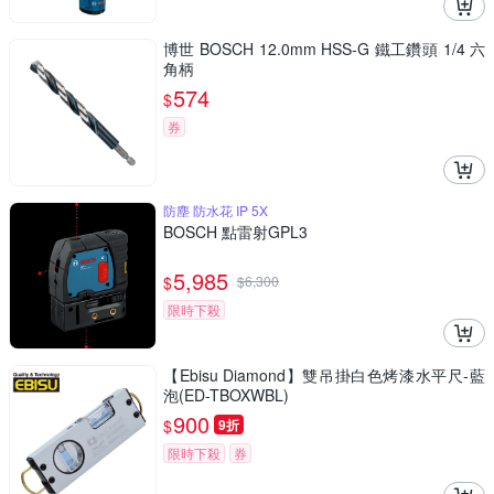
博世 BOSCH 12.0mm HSS-G 鐵工鑽頭 1/4 六
角柄
574
$
券
防塵 防水花 IP 5X
BOSCH 點雷射GPL3
5,985
$
$
6,300
限時下殺
【Ebisu Diamond】雙吊掛白色烤漆水平尺-藍
泡(ED-TBOXWBL)
900
$
9折
限時下殺
券