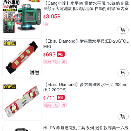
【Cang小達】水平儀 雷射水平儀 16線綠光電
量顯示大電池款 貼墻貼地儀 自動打斜線 室內室
外木工裝修測量儀器（品牌保固）-16線綠光高
3,058
$
精度
券
【Ebisu Diamond】耐衝擊水平尺(ED-23GTOL
MR)
693
$
9折
限時下殺
券
【Ebisu Diamond】多方向磁吸水平尺 200mm
(ED-20COS)
711
$
9折
限時下殺
券
HILDA 希爾達電動工具系列 迷你款專業十六線