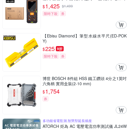
工 房仲必備款
1,425
$
$
1,499
限時下殺
券
【Ebisu Diamond】筆型水線水平尺(ED-POK
Y)
225
$
9折
限時下殺
券
博世 BOSCH 8件組 HSS 鐵工鑽頭 4分之1英吋
六角柄 實用盒裝(2-10 mm)
1,754
$
券
多功能省電監測,智慧型延長插座
ATORCH 炬為 AC 電壓電流功率測試儀 JL24W