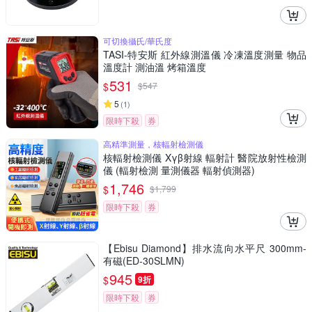
可切換攝氏/華氏度
TASI-特安斯 紅外線測溫儀 冷凍溫度測量 物品
溫度計 測油溫 烤箱溫度
531
$
$
547
5
(
1
)
限時下殺
券
高精準測量，核輻射檢測儀
核輻射檢測儀 Xγβ射線 輻射計 醫院放射性檢測
儀 (輻射檢測 量測儀器 輻射偵測器)
1,746
$
$
1,799
限時下殺
券
【Ebisu Diamond】排水流向水平尺 300mm-
有磁(ED-30SLMN)
945
$
9折
限時下殺
券