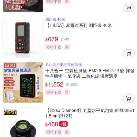
限時下殺
券
測距儀 40米
【HILDA】希爾達系列 測距儀 40米
679
$
$
699
限時下殺
券
多功能空氣品質檢測儀
十八合一 空氣檢測儀 PM2.5 PM10 甲醛 揮發
性有機物 一氧化碳 二氧化碳 濕度溫度
1,552
$
$
1,599
限時下殺
券
【Ebisu Diamond】丸型水平氣泡管-鋁框 28×1
1.5mm(R12T)
468
$
9折
限時下殺
券