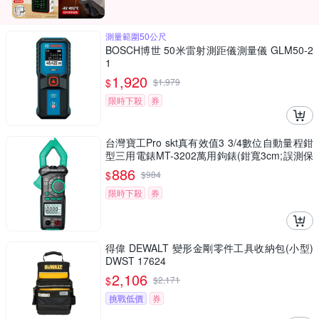
測量範圍50公尺
BOSCH博世 50米雷射測距儀測量儀 GLM50-2
1
1,920
$
$
1,979
限時下殺
券
台灣寶工Pro skt真有效值3 3/4數位自動量程鉗
型三用電錶MT-3202萬用鉤錶(鉗寬3cm;誤測保
護;NCV非接觸驗電)
886
$
$
984
限時下殺
券
得偉 DEWALT 變形金剛零件工具收納包(小型)
DWST 17624
2,106
$
$
2,171
挑戰低價
券