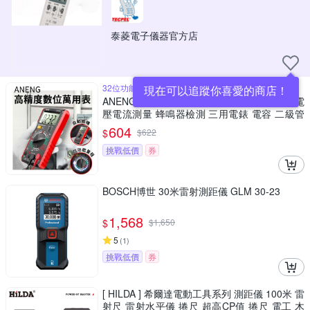
泰菱電子儀器官方店
32位功能量程全功能齊全範圍廣
現在可以追蹤你喜愛的商店！
ANENG 全新升級數字萬用表 DT9205A 交流電
壓電流測量 蜂鳴器檢測 三用電錶 電容 二級管
測量儀
604
$
$
622
挑戰低價
券
BOSCH博世 30米雷射測距儀 GLM 30-23
1,568
$
$
1,650
5
(
1
)
挑戰低價
券
[ HILDA ] 希爾達電動工具系列 測距儀 100米 雷
射尺 雷射水平儀 捲尺 超高CP值 捲尺 電工 木