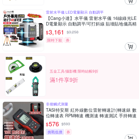
雷射水平儀 LED電量顯示 自動調平
【Cang小達】水平儀 雷射水平儀 16線綠光LE
D電量顯示 自動調平/可打斜線 貼墻貼地儀高精
度強光 室內外木工裝修-（數顯中控大電池款）
3,161
$
$
3,258
16線綠光
限時下殺
券
五金工具/攝影機 限時結帳9折
滿1件享9折
非接觸式測量
TASI特安斯 紅外線數位雷射轉速計(轉速錶 數
位轉速表 RPM轉速 機測速 轉速測試 手持轉速
錶 風扇轉速)
576
$
$
593
挑戰低價
券