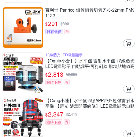
百利世 Panrico 鋁管銅管切管刀/3-22mm FM9
1122
291
$
$
300
挑戰低價
券
12線藍光LED電量顯示
【Ogula小倉】】水平儀 雷射水平儀 12線藍光
LED電量顯示 自動調平/可打斜線 貼墻貼地儀高
精度強光（保固兩年 售後無憂）
2,813
$
$
2,899
限時下殺
券
【Cang小達】水平儀 5線APP戶外超強雷射水
平儀 【藍光 隨意開關線條】LED電量顯示自動
調平打斜線
2,347
$
$
2,419
限時下殺
券