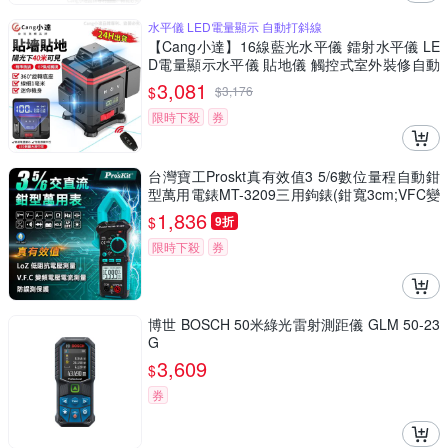
水平儀 LED電量顯示 自動打斜線
【Cang小達】16線藍光水平儀 鐳射水平儀 LE
D電量顯示水平儀 貼地儀 觸控式室外裝修自動
打斜線【品牌保障 售後無憂】-數顯中控屏款16
3,081
$
$
3,176
線藍光
限時下殺
券
台灣寶工Proskt真有效值3 5/6數位量程自動鉗
型萬用電錶MT-3209三用鉤錶(鉗寬3cm;VFC變
頻測量LoZ低阻抗電壓測量)
1,836
$
9折
限時下殺
券
博世 BOSCH 50米綠光雷射測距儀 GLM 50-23
G
3,609
$
券