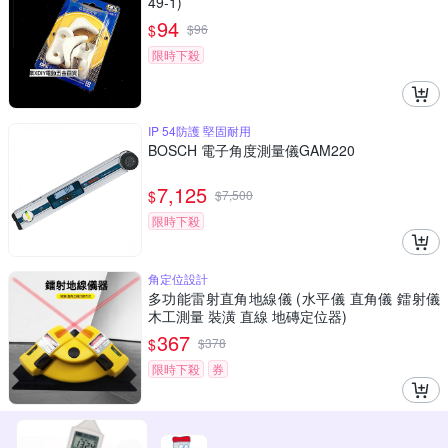
49-1)
94
$
$
96
限時下殺
IP 54防護 堅固耐用
BOSCH 電子角度測量儀GAM220
7,125
$
$
7,500
限時下殺
角定位設計
多功能雷射直角地線儀 (水平儀 直角儀 鐳射儀
木工測量 裝潢 直線 地磚定位器)
367
$
$
378
限時下殺
券