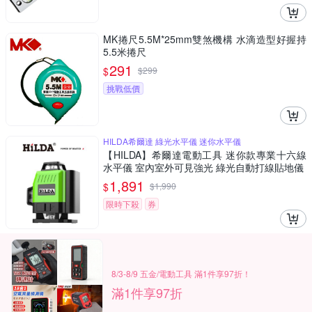
MK捲尺5.5M*25mm雙煞機構 水滴造型好握持
5.5米捲尺
291
$
$
299
挑戰低價
HILDA希爾達 綠光水平儀 迷你水平儀
【HILDA】希爾達電動工具 迷你款專業十六線
水平儀 室內室外可見強光 綠光自動打線貼地儀
1,891
$
$
1,990
限時下殺
券
8/3-8/9 五金/電動工具 滿1件享97折！
滿1件享97折