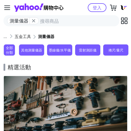
Yahoo購物中心
登入
測量儀器
五金工具
測量儀器
全部
其他測量儀器
墨線儀/水平儀
雷射測距儀
捲尺/量尺
分類
精選活動