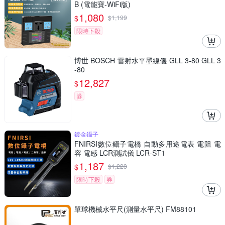
B (電能寶-WiFi版)
1,080
$
$
1,199
限時下殺
博世 BOSCH 雷射水平墨線儀 GLL 3-80 GLL 3
-80
12,827
$
券
鍍金鑷子
FNIRSI數位鑷子電橋 自動多用途電表 電阻 電
容 電感 LCR測試儀 LCR-ST1
1,187
$
$
1,223
限時下殺
券
單球機械水平尺(測量水平尺) FM88101