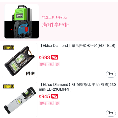
精選工具 1件95折
滿1件享95折
【Ebisu Diamond】單吊掛式水平尺(ED-TBLB)
693
$
9折
限時下殺
券
【Ebisu Diamond】G 耐衝擊水平尺(有磁)230
mm(ED-23GMN-9 )
945
$
9折
限時下殺
券