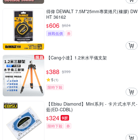
得偉 DEWALT 7.5M*25mm專業捲尺(橡膠) DW
HT 36162
606
$
$
624
挑戰低價
券
【Cang小達】1.2米水平儀支架
388
$
$
399
5
(
1
)
限時下殺
【Ebisu Diamond】Mini系列 - 卡片式水平尺-
藍(ED-CDBL)
324
$
9折
限時下殺
券