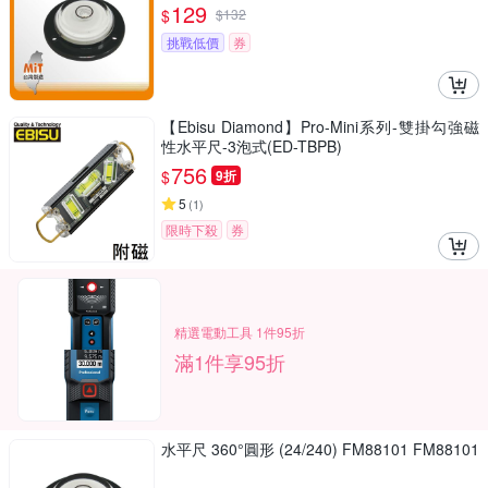
129
$
$
132
挑戰低價
券
【Ebisu Diamond】Pro-Mini系列-雙掛勾強磁
性水平尺-3泡式(ED-TBPB)
756
$
9折
5
(
1
)
限時下殺
券
精選電動工具 1件95折
滿1件享95折
水平尺 360°圓形 (24/240) FM88101 FM88101