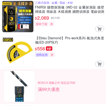
三模式探測 - 金屬 / 電線 / 木材
FNIRSI 牆體探測儀 (WD-02 金屬探測器 牆壁
掃描器 尋線器 木檔感應 牆體偵測器 電線偵測
鑽孔定位)
2,069
$
$
2,132
限時下殺
券
【Ebisu Diamond】Pro-work系列-氣泡式角度
儀(ED-20PSLY)
558
$
9折
挑戰低價
券
BOSCH 德藝之作 指定品79折
滿99大優惠