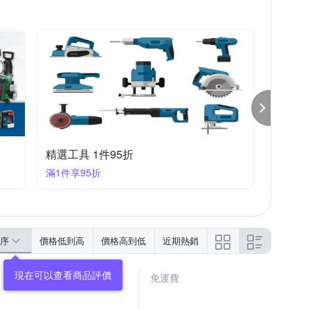
昌運監視器xOgula小倉工具 結帳享97折
滿1件享97折
序
價格低到高
價格高到低
近期熱銷
免運費