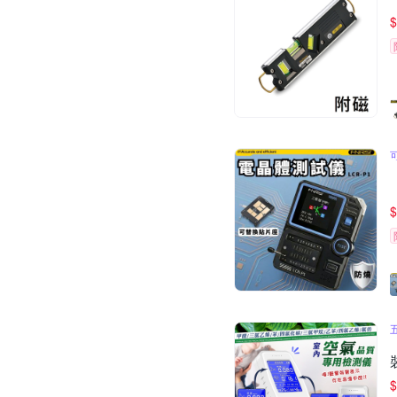
$
$
$