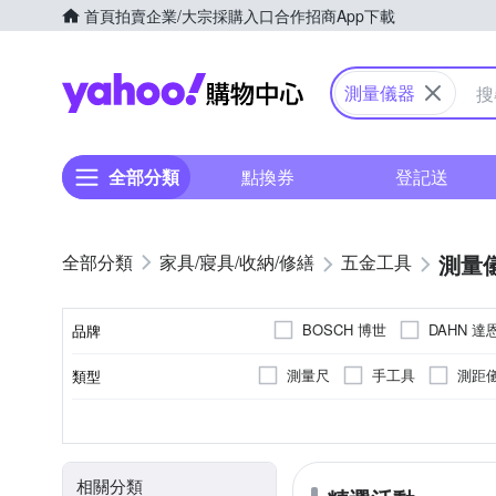
首頁
拍賣
企業/大宗採購入口
合作招商
App下載
Yahoo購物中心
測量儀器
全部分類
點換券
登記送
測量
家具/寢具/收納/修繕
五金工具
BOSCH 博世
DAHN 達
品牌
Ogula 小倉
Pr
MK
測量尺
手工具
測距
類型
品牌名稱
其他配件
塑膠
無
檯燈
其他材質
零配件
材質
顏色
出廠燈泡
類別
相關分類