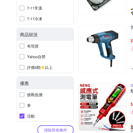
7-11常溫
7-11冷凍
商品狀況
$
有現貨
Yahoo自營
評價4顆
以上
優惠
挑戰低價
$
券
活動
清除所有條件