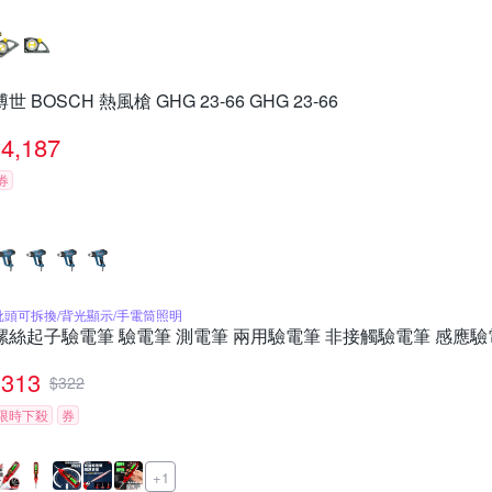
博世 BOSCH 熱風槍 GHG 23-66 GHG 23-66
4,187
券
批頭可拆換/背光顯示/手電筒照明
螺絲起子驗電筆 驗電筆 測電筆 兩用驗電筆 非接觸驗電筆 感應驗
313
$
322
限時下殺
券
+1