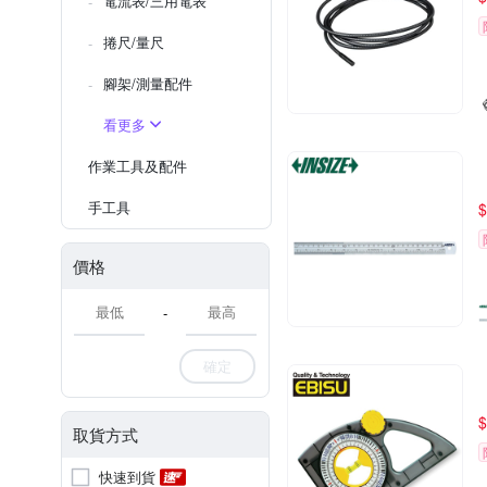
電流表/三用電表
捲尺/量尺
腳架/測量配件
看更多
作業工具及配件
手工具
$
價格
-
確定
$
取貨方式
快速到貨