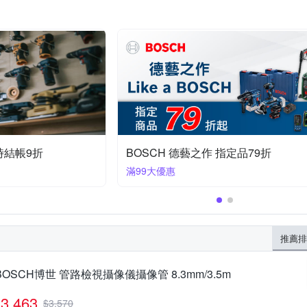
指定品79折
精選工具 1件95折
滿1件享95折
推薦排
BOSCH博世 管路檢視攝像儀攝像管 8.3mm/3.5m
3,463
$
3,570