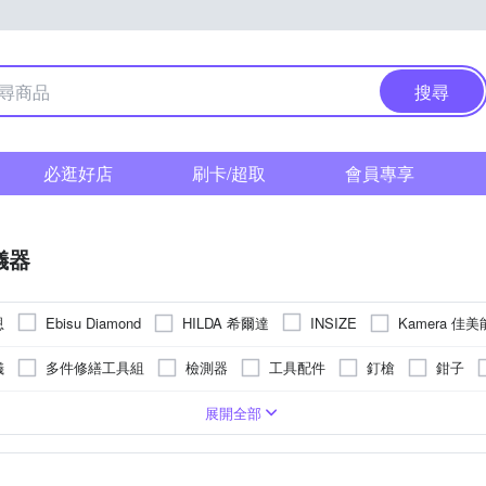
搜尋
必逛好店
刷卡/超取
會員專享
儀器
恩
HILDA 希爾達
Kamera 佳美
Ebisu Diamond
INSIZE
o’sKit 寶工
其他品牌
WIDE VIEW
儀
多件修繕工具組
檢測器
工具配件
釘槍
鉗子
展開全部