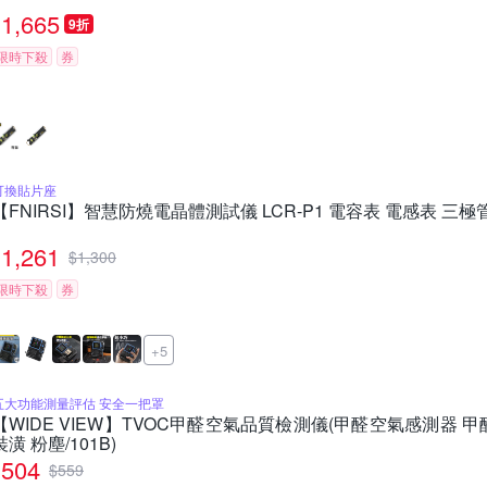
1,665
9折
限時下殺
券
可換貼片座
【FNIRSI】智慧防燒電晶體測試儀 LCR-P1 電容表 電感表 三極管
1,261
$
1,300
限時下殺
券
+5
五大功能測量評估 安全一把罩
【WIDE VIEW】TVOC甲醛空氣品質檢測儀(甲醛空氣感測器 甲
裝潢 粉塵/101B)
504
$
559