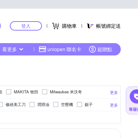
購物車
帳號綁定送
登入
看更多
uniopen 聯名卡
超贈點
能
MAKITA 牧田
Milwaukee 米沃奇
更多
修繕美工刀
潤滑油
空壓機
鋸子
更多