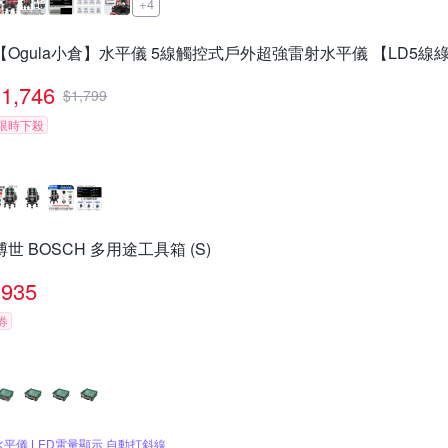
+4
【Ogula小倉】水平儀 5線觸控式戶外超強雷射水平儀 【LD5線
1,746
$
1,799
限時下殺
博世 BOSCH 多用途工具箱 (S)
935
券
水平儀 LED電量顯示 自動打斜線