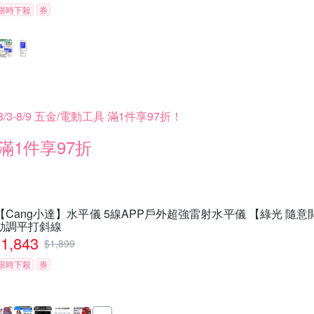
限時下殺
券
8/3-8/9 五金/電動工具 滿1件享97折！
滿1件享97折
【Cang小達】水平儀 5線APP戶外超強雷射水平儀 【綠光 隨
動調平打斜線
1,843
$
1,899
限時下殺
券