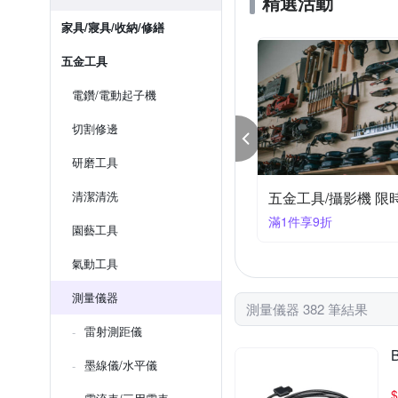
精選活動
家具/寢具/收納/修繕
五金工具
電鑽/電動起子機
切割修邊
研磨工具
工具/攝影機 限時結帳9折
清潔清洗
BOSCH 德藝之作 
件享9折
滿99大優惠
園藝工具
氣動工具
測量儀器
測量儀器 382 筆結果
雷射測距儀
墨線儀/水平儀
$