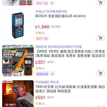
限時下殺
券
具備台尺與坪數測量功能
BOSCH 雷射測距儀GLM 40(40m)
1,940
$
$
1,999
5
(
1
)
限時下殺
智能防燒 電容電阻電流電壓皆可測量
【WIDE VIEW】數顯電流電壓多功能三用電表
(萬用電錶 萬能電表 電壓表 電壓測量 電容表/D
T9205A)
331
$
$
367
5
(
1
)
挑戰低價
券
可切換攝氏/華氏度
TASI-特安斯 紅外線測溫儀 冷凍溫度測量 物品
溫度計 測油溫 烤箱溫度
531
$
$
547
5
(
1
)