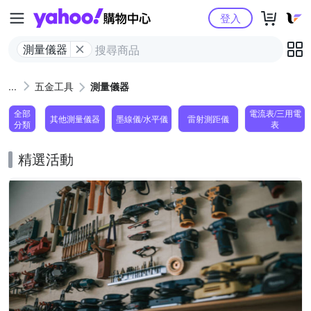
Yahoo購物中心
登入
測量儀器
五金工具
測量儀器
全部
電流表/三用電
其他測量儀器
墨線儀/水平儀
雷射測距儀
分類
表
精選活動