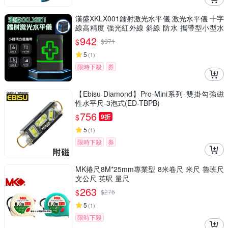
漢盛XKLX001鐳射激光水平儀 激光水平儀 十字
線高精度 強光紅外線 斜線 防水 攜帶型小型水
平儀
942
$
$
971
5
(
1
)
限時下殺
券
【Ebisu Diamond】Pro-Mini系列-雙掛勾強磁
性水平尺-3泡式(ED-TBPB)
756
$
9折
5
(
1
)
限時下殺
券
MK捲尺8M*25mm專業型 8米卷尺 米尺 魯班尺
文公尺 英呎 量尺
263
$
$
276
5
(
1
)
限時下殺