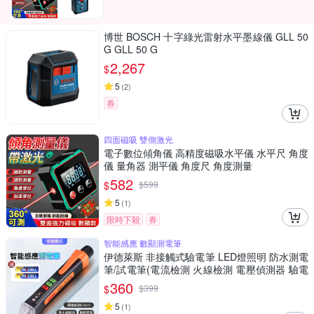
博世 BOSCH 十字綠光雷射水平墨線儀 GLL 50
G GLL 50 G
2,267
$
5
(
2
)
券
四面磁吸 雙側激光
電子數位傾角儀 高精度磁吸水平儀 水平尺 角度
儀 量角器 測平儀 角度尺 角度測量
582
$
$
599
5
(
1
)
限時下殺
券
智能感應 數顯測電筆
伊德萊斯 非接觸式驗電筆 LED燈照明 防水測電
筆/試電筆(電流檢測 火線檢測 電壓偵測器 驗電
器)
360
$
$
399
5
(
1
)