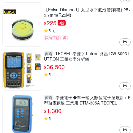
【Ebisu Diamond】丸型水平氣泡管(有磁) 25×
9.7mm(R25M)
225
$
9折
5
(
1
)
限時下殺
券
TECPEL 泰菱 》Lutron 路昌 DW-6093 L
商店
UTRON 三相功率分析儀
36,500
$
5
泰菱電子◆單一輸入數位電子溫度計+ K
商店
型熱電藕線 工業用 DTM-305A TECPEL
1,300
$
5