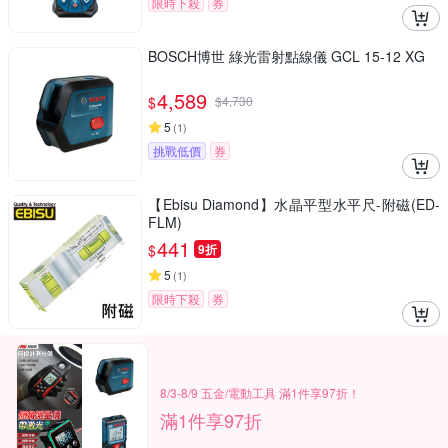
限時下殺
券
BOSCH博世 綠光雷射點線儀 GCL 15-12 XG
4,589
$
$
4,730
5
(
1
)
挑戰低價
券
【Ebisu Diamond】水晶平型水平尺-附磁(ED-
FLM)
441
$
9折
5
(
1
)
限時下殺
券
8/3-8/9 五金/電動工具 滿1件享97折！
滿1件享97折