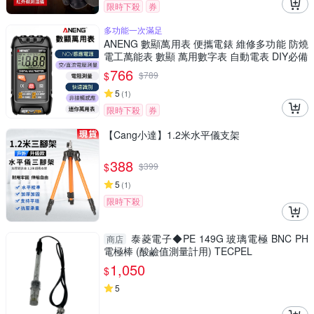
限時下殺
券
多功能一次滿足
ANENG 數顯萬用表 便攜電錶 維修多功能 防燒
電工萬能表 數顯 萬用數字表 自動電表 DIY必備
766
$
$
789
5
(
1
)
限時下殺
券
【Cang小達】1.2米水平儀支架
388
$
$
399
5
(
1
)
限時下殺
泰菱電子◆PE 149G 玻璃電極 BNC PH
商店
電極棒 (酸鹼值測量計用) TECPEL
1,050
$
5