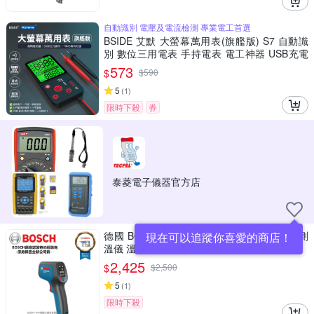
自動識別 電壓及電流檢測 專業電工首選
BSIDE 艾默 大螢幕萬用表(旗艦版) S7 自動識
別 數位三用電表 手持電表 電工神器 USB充電
萬用表 非接觸測電壓 火線辨識 居家水電維修工
573
$
$
590
具
5
(
1
)
限時下殺
券
泰菱電子儀器官方店
德國 BOSCH GIS 500 紅外線 雷射 測溫槍 測
現在可以追蹤你喜愛的商店！
溫儀 溫度 油溫 水溫 冷氣
2,425
$
$
2,500
5
(
1
)
限時下殺