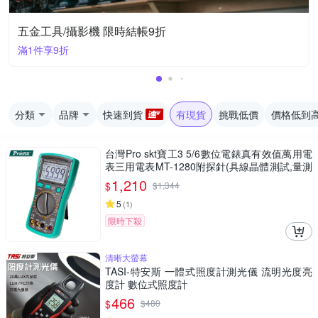
五金工具/攝影機 限時結帳9折
滿1件享9折
分類
品牌
快速到貨
有現貨
挑戰低價
價格低到
台灣Pro skt寶工3 5/6數位電錶真有效值萬用電
表三用電表MT-1280附探針(具線晶體測試,量測
交流電壓電容電阻溫度)公司貨,享一年保固
1,210
$
$
1,344
5
(
1
)
限時下殺
清晰大螢幕
TASI-特安斯 一體式照度計測光儀 流明光度亮
度計 數位式照度計
466
$
$
480