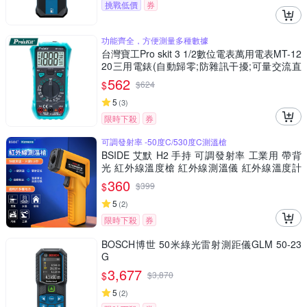
挑戰低價
券
功能齊全，方便測量多種數據
台灣寶工Pro skit 3 1/2數位電表萬用電表MT-12
20三用電錶(自動歸零;防雜訊干擾;可量交流直
流電壓2mA電流電阻電晶體二極體NCV;雙保險
562
$
$
624
絲;全檔位保護)
5
(
3
)
限時下殺
券
可調發射率 -50度C/530度C測溫槍
BSIDE 艾默 H2 手持 可調發射率 工業用 帶背
光 紅外線溫度槍 紅外線測溫儀 紅外線溫度計
非接觸式溫度計 手持式感溫棒 食品溫度計 電子
360
$
$
399
溫度計 感應測溫槍
5
(
2
)
限時下殺
券
BOSCH博世 50米綠光雷射測距儀GLM 50-23
G
3,677
$
$
3,870
5
(
2
)