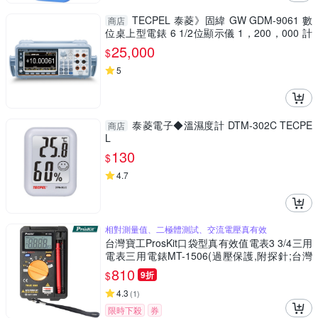
TECPEL 泰菱》固緯 GW GDM-9061 數
商店
位桌上型電錶 6 1/2位顯示儀 1，200，000 計
數
25,000
$
5
泰菱電子◆溫濕度計 DTM-302C TECPE
商店
L
130
$
4.7
相對測量值、二極體測試、交流電壓真有效
台灣寶工ProsKit口袋型真有效值電表3 3/4三用
電表三用電錶MT-1506(過壓保護,附探針;台灣
公司貨,享1年保固)迷你電表攜帶型電錶 量交流
810
$
9折
電壓二極體電阻電容
4.3
(
1
)
限時下殺
券