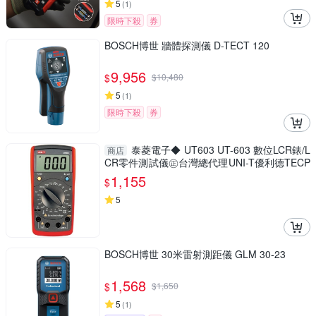
5
(
1
)
限時下殺
券
BOSCH博世 牆體探測儀 D-TECT 120
9,956
$
$
10,480
5
(
1
)
限時下殺
券
泰菱電子◆ UT603 UT-603 數位LCR錶/L
商店
CR零件測試儀㊣台灣總代理UNI-T優利德TECP
EL
1,155
$
5
BOSCH博世 30米雷射測距儀 GLM 30-23
1,568
$
$
1,650
5
(
1
)